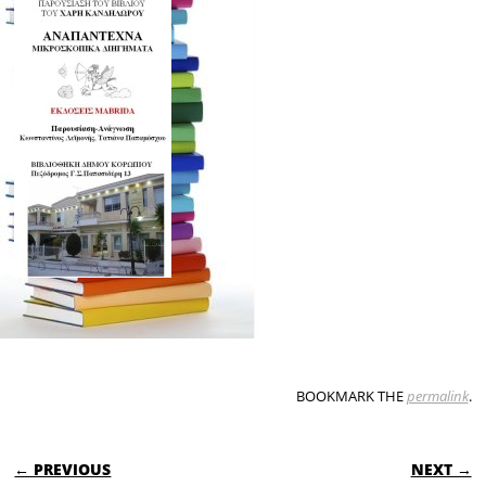
BOOKMARK THE
permalink
.
POST NAVIGATION
← PREVIOUS
NEXT →