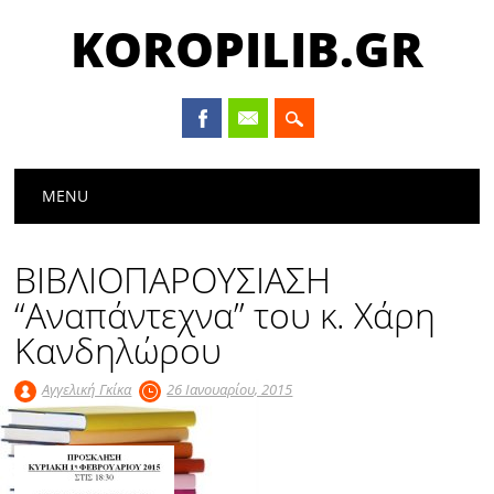
KOROPILIB.GR
Main menu
Skip
MENU
to
content
ΒΙΒΛΙΟΠΑΡΟΥΣΙΑΣΗ
“Αναπάντεχνα” του κ. Χάρη
Κανδηλώρου
Αγγελική Γκίκα
26 Ιανουαρίου, 2015