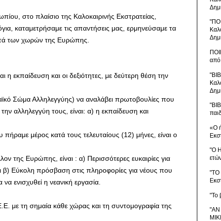
Δημ
πίου, στο πλαίσιο της Καλοκαιρινής Εκστρατείας,
"ΠΟ
για, καταμετρήσαμε τις απαντήσεις μας, ερμηνεύσαμε τα
Καλ
Δημ
υτά των χωρών της Ευρώπης.
ΠΟΙ
από
"ΒΙ
αι η εκπαίδευση και οι δεξιότητες, με δεύτερη θέση την
Καλ
Δημ
παϊκό Σώμα Αλληλεγγύης) να αναλάβει πρωτοβουλίες που
"ΒΙ
την αλληλεγγύη τους, είναι: α) η εκπαίδευση και
παι
«Ο 
 πήραμε μέρος κατά τους τελευταίους (12) μήνες, είναι ο
Εκσ
"Ο 
λον της Ευρώπης, είναι : α) Περισσότερες ευκαιρίες για
ετώ
αι β) Εύκολη πρόσβαση στις πληροφορίες για νέους που
"ΤΟ
Εκσ
 να ενισχυθεί η νεανική εργασία.
"Το 
Ε.Ε. με τη σημαία κάθε χώρας και τη συντομογραφία της
"ΑΝ
ΜΙΚ