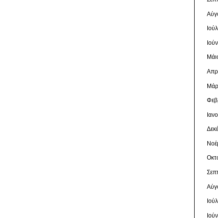
Αύγ
Ιού
Ιού
Μάι
Απρ
Μάρ
Φεβ
Ιαν
Δεκ
Νοέ
Οκτ
Σεπ
Αύγ
Ιού
Ιού