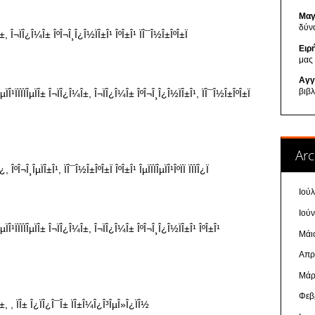
Μαγ
δύν
Ειρ
μας
Αγγ
βιβ
Arc
Ιού
Ιού
Μάι
Απρ
Μάρ
Φεβ