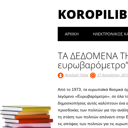
KOROPILIB
Main menu
Skip
ΑΡΧΙΚΉ
ΗΛΕΚΤΡΟΝΙΚΟΣ Κ
to
content
ΤΑ ΔΕΔΟΜΕΝΑ ΤΗ
ευρωβαρόμετρο
Αγγελική Γκίκα
27 Αυγούστου, 201
Από το 1973, τα ευρωπαϊκά θεσμικά ό
λεγόμενο «Ευρωβαρόμετρο», σε όλα τα
δημοσκοπήσεις αυτές καλύπτουν ένα ευ
προσδοκίες των πολιτών για την ανάλ
τη στάση των πολιτών απέναντι στην 
τις απ
όψεις των πολιτών για τις ευρωπ