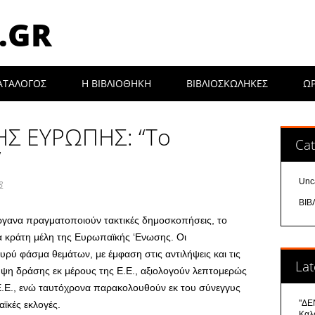
.GR
ΑΤΑΛΟΓΟΣ
Η ΒΙΒΛΙΟΘΉΚΗ
ΒΙΒΛΙΟΣΚΩΛΗΚΕΣ
Ω
Σ ΕΥΡΩΠΗΣ: “Το
Cat
”
Unc
8
ΒΙΒ
ργανα πραγματοποιούν τακτικές δημοσκοπήσεις, το
 κράτη μέλη της Ευρωπαϊκής ‘Ενωσης. Οι
ρύ φάσμα θεμάτων, με έμφαση στις αντιλήψεις και τις
Lat
ηψη δράσης εκ μέρους της Ε.Ε., αξιολογούν λεπτομερώς
Ε.Ε., ενώ ταυτόχρονα παρακολουθούν εκ του σύνεγγυς
"ΔΕΝ
αϊκές εκλογές.
Καλ