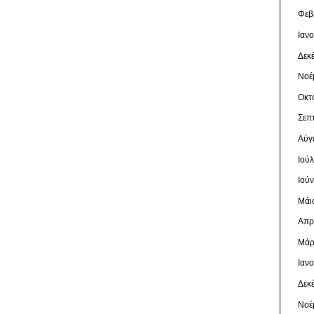
Φεβ
Ιαν
Δεκ
Νοέ
Οκτ
Σεπ
Αύγ
Ιού
Ιού
Μάι
Απρ
Μάρ
Ιαν
Δεκ
Νοέ