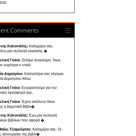
026
cent Comments
ννης Καλονιάτης:
Καλημέρα σας.
θέτω μία συλλογή κλασικής �
ελική Γκίκα:
Ζητάμε συγγνώμη. 'Ισως
γε νωρίτερα ο υπάλ
ία Δημητρίου:
Καλησπέρα σας λέγομαι
ία Δημητρίου θέλω
ελική Γκίκα:
Ευχαριστούμε για την
ενική προσφορά σας,
ελική Γκίκα:
'Εχετε απόλυτο δίκιο.
ως η Δημοτική Βιβλι�
ννης Καλονιάτης:
Εχω μία συλλογή
νικών βιβλίων που αφορά �
θαίος Τζιαμούρτας:
Καλημέρα σας. Οι
ς λειτουργίας της βιβλι�