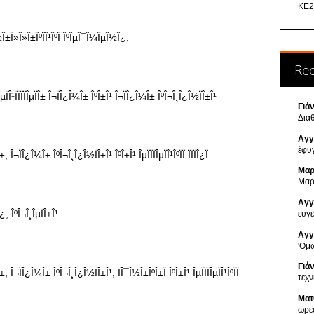
ΚΕ2
Re
Γιά
Δια
Αγγ
έφυ
Μαρ
Μαρ
Αγγ
ευγ
Αγγ
'Ομ
Γιά
τεχ
Ματ
ώρε