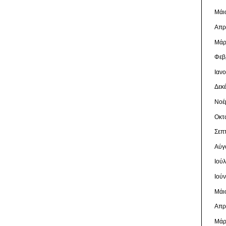
Μάι
Απρ
Μάρ
Φεβ
Ιαν
Δεκ
Νοέ
Οκτ
Σεπ
Αύγ
Ιού
Ιού
Μάι
Απρ
Μάρ