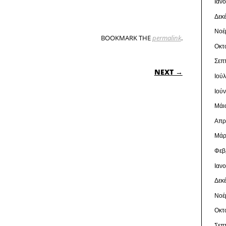
Ιαν
Δεκ
Νοέ
BOOKMARK THE
permalink
.
Οκτ
Σεπ
ON
NEXT →
Ιού
Ιού
Μάι
Απρ
Μάρ
Φεβ
Ιαν
Δεκ
Νοέ
Οκτ
Σεπ