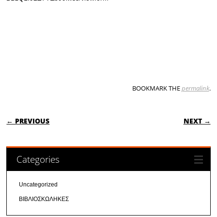
BOOKMARK THE
permalink
.
POST NAVIGATION
← PREVIOUS
NEXT →
Categories
Uncategorized
ΒΙΒΛΙΟΣΚΩΛΗΚΕΣ