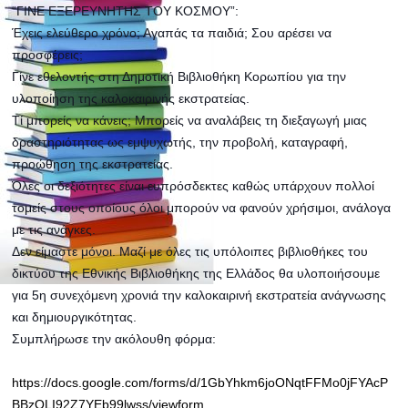
“ΓΙΝΕ ΕΞΕΡΕΥΝΗΤΗΣ ΤΟΥ ΚΟΣΜΟΥ”:
Έχεις ελεύθερο χρόνο; Αγαπάς τα παιδιά; Σου αρέσει να
προσφέρεις;
Γίνε εθελοντής στη Δημοτική Βιβλιοθήκη Κορωπίου για την
υλοποίηση της καλοκαιρινής εκστρατείας.
Τί μπορείς να κάνεις; Μπορείς να αναλάβεις τη διεξαγωγή μιας
δραστηριότητας ως εμψυχωτής, την προβολή, καταγραφή,
προώθηση της εκστρατείας.
Όλες οι δεξιότητες είναι ευπρόσδεκτες καθώς υπάρχουν πολλοί
τομείς στους οποίους όλοι μπορούν να φανούν χρήσιμοι, ανάλογα
με τις ανάγκες.
Δεν είμαστε μόνοι. Μαζί με όλες τις υπόλοιπες βιβλιοθήκες του
δικτύου της Εθνικής Βιβλιοθήκης της Ελλάδος θα υλοποιήσουμε
για 5η συνεχόμενη χρονιά την καλοκαιρινή εκστρατεία ανάγνωσης
και δημιουργικότητας.
Συμπλήρωσε την ακόλουθη φόρμα:
https://docs.google.com/forms/d/1GbYhkm6joONqtFFMo0jFYAcP
BBzQLI92Z7YEb99lwss/viewform