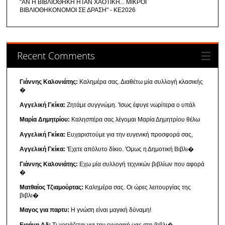
"ΑΝ Η ΒΙΒΛΙΟΘΗΚΗ ΗΤΑΝ ΧΑΟΤΙΚΗ... ΜΙΚΡΟΙ
ΒΙΒΛΙΟΘΗΚΟΝΟΜΟΙ ΣΕ ΔΡΑΣΗ" - ΚΕ2026
Recent Comments
Γιάννης Καλονιάτης:
Καλημέρα σας. Διαθέτω μία συλλογή κλασικής
�
Αγγελική Γκίκα:
Ζητάμε συγγνώμη. 'Ισως έφυγε νωρίτερα ο υπάλ
Μαρία Δημητρίου:
Καλησπέρα σας λέγομαι Μαρία Δημητρίου θέλω
Αγγελική Γκίκα:
Ευχαριστούμε για την ευγενική προσφορά σας,
Αγγελική Γκίκα:
'Εχετε απόλυτο δίκιο. 'Ομως η Δημοτική Βιβλι�
Γιάννης Καλονιάτης:
Εχω μία συλλογή τεχνικών βιβλίων που αφορά
�
Ματθαίος Τζιαμούρτας:
Καλημέρα σας. Οι ώρες λειτουργίας της
βιβλι�
Μαγος για παρτυ:
Η γνώση είναι μαγική δύναμη!
Ειρήνη Αδ:
Τι χρειάζεται για την εγγραφή μας στη βιβλι�