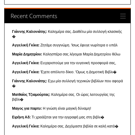
Recent Comments
Γιάννης Καλονιάτης:
Καλημέρα σας. Διαθέτω μία συλλογή κλασικής
�
Αγγελική Γκίκα:
Ζητάμε συγγνώμη. 'Ισως έφυγε νωρίτερα ο υπάλ
Μαρία Δημητρίου:
Καλησπέρα σας λέγομαι Μαρία Δημητρίου θέλω
Αγγελική Γκίκα:
Ευχαριστούμε για την ευγενική προσφορά σας,
Αγγελική Γκίκα:
'Εχετε απόλυτο δίκιο. 'Ομως η Δημοτική Βιβλι�
Γιάννης Καλονιάτης:
Εχω μία συλλογή τεχνικών βιβλίων που αφορά
�
Ματθαίος Τζιαμούρτας:
Καλημέρα σας. Οι ώρες λειτουργίας της
βιβλι�
Μαγος για παρτυ:
Η γνώση είναι μαγική δύναμη!
Ειρήνη Αδ:
Τι χρειάζεται για την εγγραφή μας στη βιβλι�
Αγγελική Γκίκα:
Καλημέρα σας. Δεχόμαστε βιβλία σε καλή κατά�