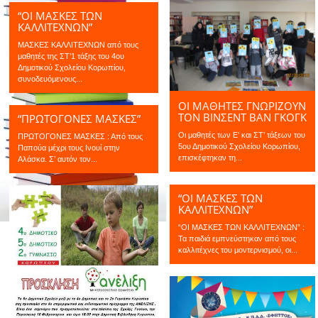
“ΟΙ ΜΑΣΚΕΣ ΤΩΝ
ΚΑΛΛΙΤΕΧΝΩΝ”
ΜΑΣΚΕΣ ΚΑΛΛΙΤΕΧΝΩΝ από τους
μαθητές της ΣΤ’1 τάξης του 4ου
Δημοτικού Σχολείου Κορωπίου,
συνοδευόμενους...
ΟΙ ΜΑΘΗΤΕΣ ΓΝΩΡΙΖΟΥΝ
ΤΟΝ ΒΙΝΣΕΝΤ ΒΑΝ ΓΚΟΓΚ
“ΠΡΩΤΟΓΟΝΕΣ ΜΑΣΚΕΣ”
Οι μαθητές των Ε’ και ΣΤ’ τάξεων του
ΠΡΩΤΟΓΟΝΕΣ ΜΑΣΚΕΣ : Από τους
5ου Δημοτικού Σχολείου Κορωπίου,
Παπούα μέχρι τους Ινουί στην
επισκέφτηκαν τη...
Αλάσκα. Σ’ αυτόν τον...
“ΟΙ ΜΑΣΚΕΣ ΤΩΝ
ΚΑΛΛΙΤΕΧΝΩΝ”
“ΟΙ ΜΑΣΚΕΣ ΤΩΝ ΚΑΛΛΙΤΕΧΝΩΝ” :
Τα παιδιά εμπνεύστηκαν από τους
καλλιτέχνες του μοντερνισμού, οι...