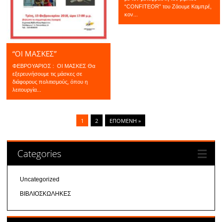
“CONFITEOR” του Ζάουμε Καμπρέ,
κον...
“ΟΙ ΜΑΣΚΕΣ”
ΦΕΒΡΟΥΑΡΙΟΣ : ΟΙ ΜΑΣΚΕΣ Θα
εξερευνήσουμε τις μάσκες σε
διάφορους πολιτισμούς, όπου η
λειτουργία...
1
2
ΕΠΌΜΕΝΗ »
Categories
Uncategorized
ΒΙΒΛΙΟΣΚΩΛΗΚΕΣ