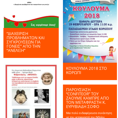
“ΔΙΑΧΕΊΡΙΣΗ
ΠΡΟΒΛΗΜΆΤΩΝ ΚΑΙ
ΣΥΓΚΡΟΎΣΕΩΝ ΓΙΑ
ΓΟΝΕΊΣ” ΑΠΌ ΤΗΝ
“ΑΝΕΛΙΞΗ”
ΚΟΥΛΟΥΜΑ 2018 ΣΤΟ
ΚΟΡΩΠΙ
ΠΑΡΟΥΣΙΑΣΗ
“CONFITEOR” ΤΟΥ
ΖΆΟΥΜΕ ΚΑΜΠΡΈ ΑΠΌ
ΤΟΝ ΜΕΤΑΦΡΑΣΤΉ Κ.
ΕΥΡΥΒΙΑΔΗ ΣΟΦΟ
Μια πολύ ενδιαφέρουσα συνάντηση
με τον μεταφραστή του βιβλίου