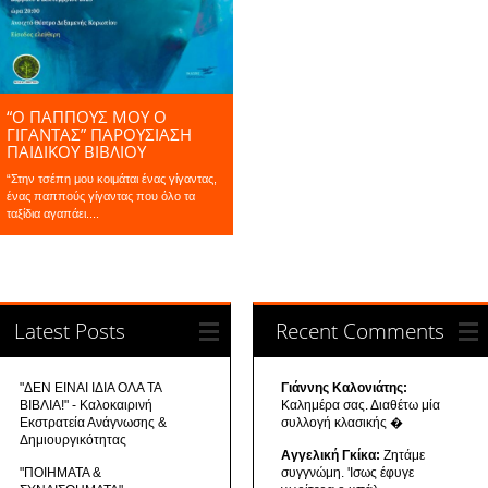
“Ο ΠΑΠΠΟΎΣ ΜΟΥ Ο
ΓΊΓΑΝΤΑΣ” ΠΑΡΟΥΣΙΑΣΗ
ΠΑΙΔΙΚΟΥ ΒΙΒΛΙΟΥ
“Στην τσέπη μου κοιμάται ένας γίγαντας,
ένας παππούς γίγαντας που όλο τα
ταξίδια αγαπάει....
Latest Posts
Recent Comments
"ΔΕΝ ΕΙΝΑΙ ΙΔΙΑ ΟΛΑ ΤΑ
Γιάννης Καλονιάτης:
ΒΙΒΛΙΑ!" - Καλοκαιρινή
Καλημέρα σας. Διαθέτω μία
Εκστρατεία Ανάγνωσης &
συλλογή κλασικής �
Δημιουργικότητας
Αγγελική Γκίκα:
Ζητάμε
"ΠΟΙΗΜΑΤΑ &
συγγνώμη. 'Ισως έφυγε