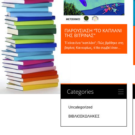
ΠΑΡΟΥΣΙΑΣΗ “ΤΟ ΚΑΠΛΆΝΙ
ΤΗΣ ΒΙΤΡΊΝΑΣ”
Τί είναι ένα “καπλάνι”; Πώς βρέθηκε στη
βιτρίνα; Και κυρίως, τί θα συμβεί όταν...
Categories
Uncategorized
ΒΙΒΛΙΟΣΚΩΛΗΚΕΣ