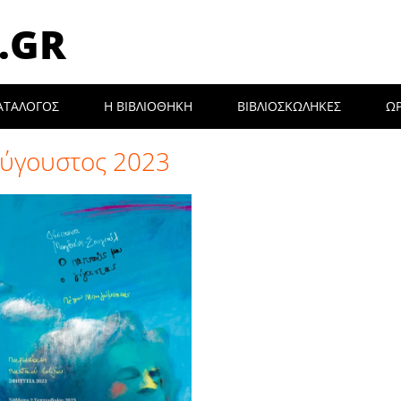
.GR
ΑΤΑΛΟΓΟΣ
Η ΒΙΒΛΙΟΘΉΚΗ
ΒΙΒΛΙΟΣΚΩΛΗΚΕΣ
Ω
ύγουστος 2023