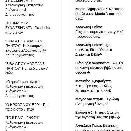
ΣΥΝΑΙΣΘΗΜΑΤΑ" -
νωρίτερα ο υπάλ
Καλοκαιρινή Εκστρατεία
Μαρία Δημητρίου:
Καλησπέρα
Ανάγνωσης &
σας λέγομαι Μαρία Δημητρίου
Δημιουργικότητας
θέλω
ΠΟΙΗΜΑΤΑ ΚΑΙ
Αγγελική Γκίκα:
ΣΥΝΑΙΣΘΗΜΑΤΑ - Για παιδιά
Ευχαριστούμε για την ευγενική
από 8 ετών
προσφορά σας,
"ΒΙΒΛΙΑ ΠΟΥ ΜΑΣ ΠΑΝΕ
Αγγελική Γκίκα:
'Εχετε
ΠΑΝΤΟΥ"- Καλοκαιρινή
απόλυτο δίκιο. 'Ομως η
Εκστρατεία Ανάγνωσης @
Δημοτική Βιβλι�
Δημιουργικότητας
Γιάννης Καλονιάτης:
Εχω μία
"ΒΙΒΛΙΑ ΠΟΥ ΜΑΣ ΠΑΝΕ
συλλογή τεχνικών βιβλίων που
ΠΑΝΤΟΥ" Για παιδιά από 7
αφορά �
ετών
Ματθαίος Τζιαμούρτας:
«Ο ήρωάς μου, εγώ» |
Καλημέρα σας. Οι ώρες
Καλοκαιρινή Εκστρατεία
λειτουργίας της βιβλι�
Ανάγνωσης &
Δημιουργικότητας
Μαγος για παρτυ:
Η γνώση
είναι μαγική δύναμη!
"Ο ΗΡΩΑΣ ΜΟΥ, ΕΓΩ" - Για
παιδιά από 7 ετών
Ειρήνη Αδ:
Τι χρειάζεται για
την εγγραφή μας στη βιβλι�
"ΤΟ ΒΙΒΛΙΟ - ΓΝΩΣΗ" -
Καλοκαιρινή Εκστρατεία
Αγγελική Γκίκα:
Καλημέρα
Ανάγνωσης &
σας. Δεχόμαστε βιβλία σε καλή