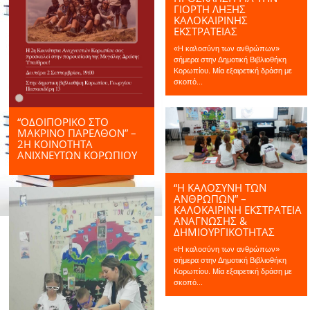
ΓΙΟΡΤΗ ΛΗΞΗΣ
ΚΑΛΟΚΑΙΡΙΝΉΣ
ΕΚΣΤΡΑΤΕΊΑΣ
«Η καλοσύνη των ανθρώπων»
σήμερα στην Δημοτική Βιβλιοθήκη
Κορωπίου. Μία εξαιρετική δράση με
σκοπό...
“ΟΔΟΙΠΟΡΙΚΌ ΣΤΟ
ΜΑΚΡΙΝΌ ΠΑΡΕΛΘΌΝ” –
2Η ΚΟΙΝΌΤΗΤΑ
ΑΝΙΧΝΕΥΤΏΝ ΚΟΡΩΠΊΟΥ
“Η ΚΑΛΟΣΥΝΗ ΤΩΝ
ΑΝΘΡΩΠΩΝ” –
ΚΑΛΟΚΑΙΡΙΝΉ ΕΚΣΤΡΑΤΕΊΑ
ΑΝΆΓΝΩΣΗΣ &
ΔΗΜΙΟΥΡΓΙΚΌΤΗΤΑΣ
«Η καλοσύνη των ανθρώπων»
σήμερα στην Δημοτική Βιβλιοθήκη
Κορωπίου. Μία εξαιρετική δράση με
σκοπό...