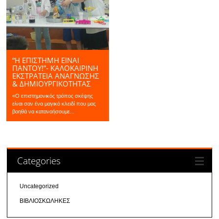
“Η ΕΠΙΣΤΗΜΗ ΕΙΝΑΙ
ΠΑΝΤΟΥ!”- ΚΑΛΟΚΑΙΡΙΝΉ
ΕΚΣΤΡΑΤΕΊΑ ΑΝΆΓΝΩΣΗΣ
& ΔΗΜΙΟΥΡΓΙΚΌΤΗΤΑΣ
«Ο επιστημονικός τρόπος σκέψης
είναι σαν ένα μαγικό κλειδί που μας
βοηθά να κατανοήσουμε...
Categories
Uncategorized
ΒΙΒΛΙΟΣΚΩΛΗΚΕΣ