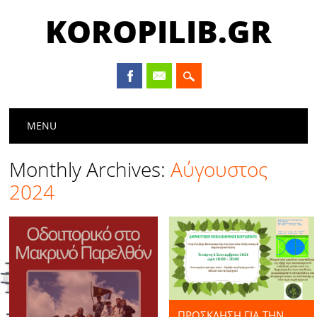
KOROPILIB.GR
Main menu
Skip
MENU
to
content
Monthly Archives:
Αύγουστος
2024
ΠΡΟΣΚΛΗΣΗ ΓΙΑ ΤΗΝ