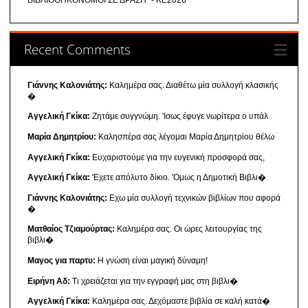
ΒΙΒΛΙΟΘΗΚΟΝΟΜΟΙ ΣΕ ΔΡΑΣΗ" - ΚΕ2026
Recent Comments
Γιάννης Καλονιάτης:
Καλημέρα σας. Διαθέτω μία συλλογή κλασικής
�
Αγγελική Γκίκα:
Ζητάμε συγγνώμη. 'Ισως έφυγε νωρίτερα ο υπάλ
Μαρία Δημητρίου:
Καλησπέρα σας λέγομαι Μαρία Δημητρίου θέλω
Αγγελική Γκίκα:
Ευχαριστούμε για την ευγενική προσφορά σας,
Αγγελική Γκίκα:
'Εχετε απόλυτο δίκιο. 'Ομως η Δημοτική Βιβλι�
Γιάννης Καλονιάτης:
Εχω μία συλλογή τεχνικών βιβλίων που αφορά
�
Ματθαίος Τζιαμούρτας:
Καλημέρα σας. Οι ώρες λειτουργίας της
βιβλι�
Μαγος για παρτυ:
Η γνώση είναι μαγική δύναμη!
Ειρήνη Αδ:
Τι χρειάζεται για την εγγραφή μας στη βιβλι�
Αγγελική Γκίκα:
Καλημέρα σας. Δεχόμαστε βιβλία σε καλή κατά�