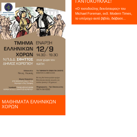
ΓΑΝΤΌΚΟΥΚΛΑΣ!
«Ο τοσοδούλης δεινόσαυρος» του
Michael Foreman, εκδ. Modern Times,
το υπέροχο αυτό βιβλίο, διάβασε...
ΜΑΘΗΜΑΤΑ ΕΛΛΗΝΙΚΩΝ
ΧΟΡΩΝ