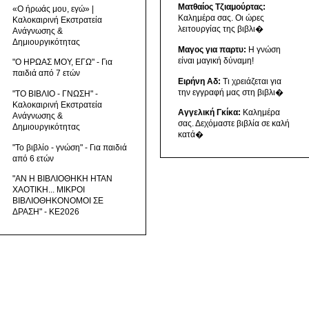
Ματθαίος Τζιαμούρτας:
«Ο ήρωάς μου, εγώ» |
Καλημέρα σας. Οι ώρες
Καλοκαιρινή Εκστρατεία
λειτουργίας της βιβλι�
Ανάγνωσης &
Δημιουργικότητας
Μαγος για παρτυ:
Η γνώση
είναι μαγική δύναμη!
"Ο ΗΡΩΑΣ ΜΟΥ, ΕΓΩ" - Για
παιδιά από 7 ετών
Ειρήνη Αδ:
Τι χρειάζεται για
την εγγραφή μας στη βιβλι�
"ΤΟ ΒΙΒΛΙΟ - ΓΝΩΣΗ" -
Καλοκαιρινή Εκστρατεία
Αγγελική Γκίκα:
Καλημέρα
Ανάγνωσης &
σας. Δεχόμαστε βιβλία σε καλή
Δημιουργικότητας
κατά�
"Το βιβλίο - γνώση" - Για παιδιά
από 6 ετών
"ΑΝ Η ΒΙΒΛΙΟΘΗΚΗ ΗΤΑΝ
ΧΑΟΤΙΚΗ... ΜΙΚΡΟΙ
ΒΙΒΛΙΟΘΗΚΟΝΟΜΟΙ ΣΕ
ΔΡΑΣΗ" - ΚΕ2026