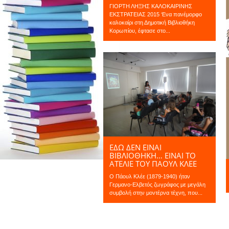
ΓΙΟΡΤΗ ΛΗΞΗΣ ΚΑΛΟΚΑΙΡΙΝΗΣ
ΕΚΣΤΡΑΤΕΙΑΣ 2015 ‘Ενα πανέμορφο
καλοκαίρι στη Δημοτική Βιβλιοθήκη
Κορωπίου, έφτασε στο...
ΕΔΩ ΔΕΝ ΕΙΝΑΙ
ΒΙΒΛΙΟΘΗΚΗ… ΕΙΝΑΙ ΤΟ
ΑΤΕΛΙΕ ΤΟΥ ΠΑΟΥΛ ΚΛΕΕ
Ο Πάουλ Κλέε (1879-1940) ήταν
Γερμανο-Ελβετός ζωγράφος με μεγάλη
συμβολή στην μοντέρνα τέχνη, που...