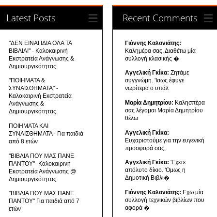
Latest Posts
Recent Comments
"ΔΕΝ ΕΙΝΑΙ ΙΔΙΑ ΟΛΑ ΤΑ
Γιάννης Καλονιάτης:
ΒΙΒΛΙΑ!" - Καλοκαιρινή
Καλημέρα σας. Διαθέτω μία
Εκστρατεία Ανάγνωσης &
συλλογή κλασικής �
Δημιουργικότητας
Αγγελική Γκίκα:
Ζητάμε
"ΠΟΙΗΜΑΤΑ &
συγγνώμη. 'Ισως έφυγε
ΣΥΝΑΙΣΘΗΜΑΤΑ" -
νωρίτερα ο υπάλ
Καλοκαιρινή Εκστρατεία
Μαρία Δημητρίου:
Καλησπέρα
Ανάγνωσης &
σας λέγομαι Μαρία Δημητρίου
Δημιουργικότητας
θέλω
ΠΟΙΗΜΑΤΑ ΚΑΙ
Αγγελική Γκίκα:
ΣΥΝΑΙΣΘΗΜΑΤΑ - Για παιδιά
Ευχαριστούμε για την ευγενική
από 8 ετών
προσφορά σας,
"ΒΙΒΛΙΑ ΠΟΥ ΜΑΣ ΠΑΝΕ
Αγγελική Γκίκα:
'Εχετε
ΠΑΝΤΟΥ"- Καλοκαιρινή
απόλυτο δίκιο. 'Ομως η
Εκστρατεία Ανάγνωσης @
Δημοτική Βιβλι�
Δημιουργικότητας
Γιάννης Καλονιάτης:
Εχω μία
"ΒΙΒΛΙΑ ΠΟΥ ΜΑΣ ΠΑΝΕ
συλλογή τεχνικών βιβλίων που
ΠΑΝΤΟΥ" Για παιδιά από 7
αφορά �
ετών