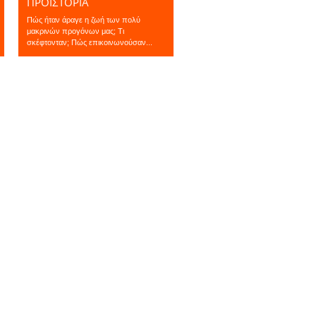
ΠΡΟΪΣΤΟΡΙΑ
Πώς ήταν άραγε η ζωή των πολύ
μακρινών προγόνων μας; Τι
σκέφτονταν; Πώς επικοινωνούσαν...