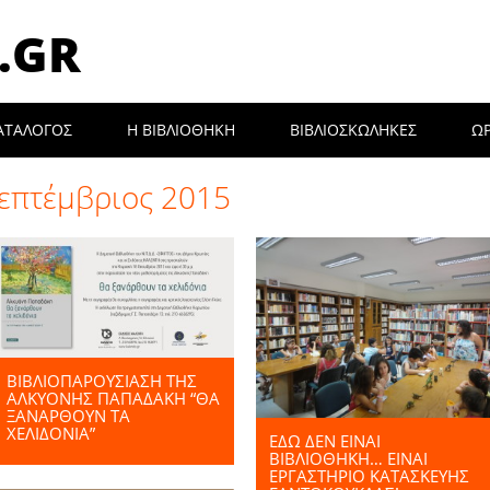
.GR
ΑΤΑΛΟΓΟΣ
Η ΒΙΒΛΙΟΘΉΚΗ
ΒΙΒΛΙΟΣΚΩΛΗΚΕΣ
Ω
επτέμβριος 2015
ΒΙΒΛΙΟΠΑΡΟΥΣΙΑΣΗ ΤΗΣ
ΑΛΚΥΟΝΗΣ ΠΑΠΑΔΑΚΗ “ΘΑ
ΞΑΝΆΡΘΟΥΝ ΤΑ
ΧΕΛΙΔΌΝΙΑ”
ΕΔΏ ΔΕΝ ΕΊΝΑΙ
ΒΙΒΛΙΟΘΉΚΗ… ΕΊΝΑΙ
ΕΡΓΑΣΤΉΡΙΟ ΚΑΤΑΣΚΕΥΉΣ