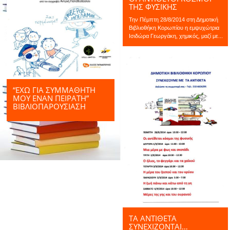
ΤΗΣ ΦΥΣΙΚΗΣ
Την Πέμπτη 28/8/2014 στη Δημοτική
Βιβλιοθήκη Κορωπίου η εμψυχώτρια
Ισιδώρα Γεωργάκη, χημικός, μαζί με...
“ΕΧΩ ΓΙΑ ΣΥΜΜΑΘΗΤΗ
ΜΟΥ ΕΝΑΝ ΠΕΙΡΑΤΗ”
ΒΙΒΛΙΟΠΑΡΟΥΣΊΑΣΗ
ΤΑ ΑΝΤΙΘΕΤΑ
ΣΥΝΕΧΙΖΟΝΤΑΙ…