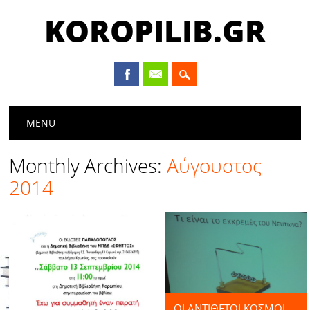
KOROPILIB.GR
Main menu
Skip
MENU
to
content
Monthly Archives:
Αύγουστος
2014
ΟΙ ΑΝΤΙΘΕΤΟΙ ΚΟΣΜΟΙ