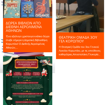
ΔΩΡΕΑ ΒΙΒΛΙΩΝ ΑΠΟ
ΔΙΕΘΝΗ ΑΕΡΟΛΙΜΕΝΑ
ΑΘΗΝΩΝ
ΘΕΑΤΡΙΚΗ ΟΜΑΔΑ 3ΟΥ
‘Ενα αξιόλογο χριστουγεννιάτικο δώρο
ΓΕΛ ΚΟΡΩΠΙΟΥ
έλαβε σήμερα η Δημοτική Βιβλιοθήκη
Κορωπίου! Ο Διεθνής Αερολιμένας
Η Θεατρική Ομάδα του 3ου Γενικού
Αθηνών,...
Λυκείου Κορωπίου, με τις υπεύθυνες
καθηγήτριες Αποστολάκη Γλυκερία...