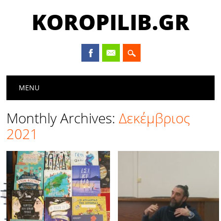
KOROPILIB.GR
Main menu
Skip
MENU
to
content
Monthly Archives:
Δεκέμβριος
2021