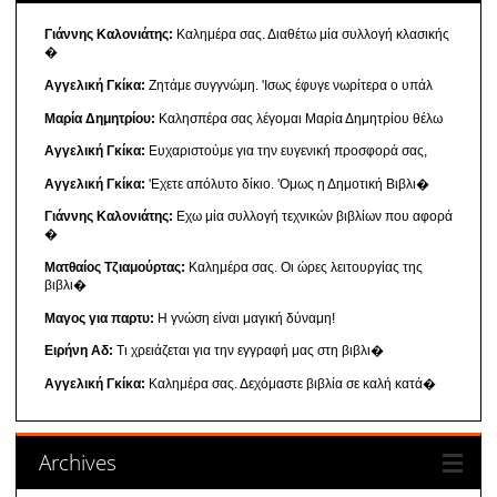
Γιάννης Καλονιάτης:
Καλημέρα σας. Διαθέτω μία συλλογή κλασικής
�
Αγγελική Γκίκα:
Ζητάμε συγγνώμη. 'Ισως έφυγε νωρίτερα ο υπάλ
Μαρία Δημητρίου:
Καλησπέρα σας λέγομαι Μαρία Δημητρίου θέλω
Αγγελική Γκίκα:
Ευχαριστούμε για την ευγενική προσφορά σας,
Αγγελική Γκίκα:
'Εχετε απόλυτο δίκιο. 'Ομως η Δημοτική Βιβλι�
Γιάννης Καλονιάτης:
Εχω μία συλλογή τεχνικών βιβλίων που αφορά
�
Ματθαίος Τζιαμούρτας:
Καλημέρα σας. Οι ώρες λειτουργίας της
βιβλι�
Μαγος για παρτυ:
Η γνώση είναι μαγική δύναμη!
Ειρήνη Αδ:
Τι χρειάζεται για την εγγραφή μας στη βιβλι�
Αγγελική Γκίκα:
Καλημέρα σας. Δεχόμαστε βιβλία σε καλή κατά�
Archives