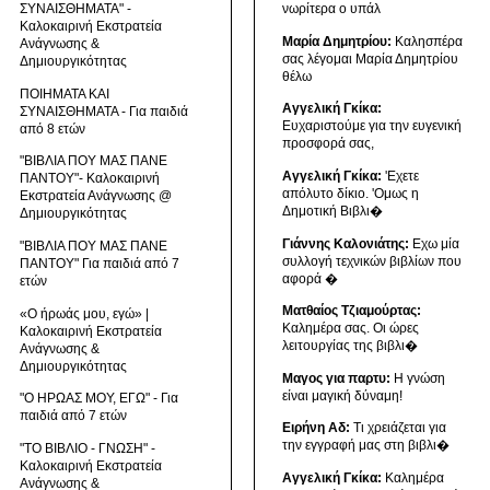
ΣΥΝΑΙΣΘΗΜΑΤΑ" -
νωρίτερα ο υπάλ
Καλοκαιρινή Εκστρατεία
Μαρία Δημητρίου:
Καλησπέρα
Ανάγνωσης &
σας λέγομαι Μαρία Δημητρίου
Δημιουργικότητας
θέλω
ΠΟΙΗΜΑΤΑ ΚΑΙ
Αγγελική Γκίκα:
ΣΥΝΑΙΣΘΗΜΑΤΑ - Για παιδιά
Ευχαριστούμε για την ευγενική
από 8 ετών
προσφορά σας,
"ΒΙΒΛΙΑ ΠΟΥ ΜΑΣ ΠΑΝΕ
Αγγελική Γκίκα:
'Εχετε
ΠΑΝΤΟΥ"- Καλοκαιρινή
απόλυτο δίκιο. 'Ομως η
Εκστρατεία Ανάγνωσης @
Δημοτική Βιβλι�
Δημιουργικότητας
Γιάννης Καλονιάτης:
Εχω μία
"ΒΙΒΛΙΑ ΠΟΥ ΜΑΣ ΠΑΝΕ
συλλογή τεχνικών βιβλίων που
ΠΑΝΤΟΥ" Για παιδιά από 7
αφορά �
ετών
Ματθαίος Τζιαμούρτας:
«Ο ήρωάς μου, εγώ» |
Καλημέρα σας. Οι ώρες
Καλοκαιρινή Εκστρατεία
λειτουργίας της βιβλι�
Ανάγνωσης &
Δημιουργικότητας
Μαγος για παρτυ:
Η γνώση
είναι μαγική δύναμη!
"Ο ΗΡΩΑΣ ΜΟΥ, ΕΓΩ" - Για
παιδιά από 7 ετών
Ειρήνη Αδ:
Τι χρειάζεται για
την εγγραφή μας στη βιβλι�
"ΤΟ ΒΙΒΛΙΟ - ΓΝΩΣΗ" -
Καλοκαιρινή Εκστρατεία
Αγγελική Γκίκα:
Καλημέρα
Ανάγνωσης &