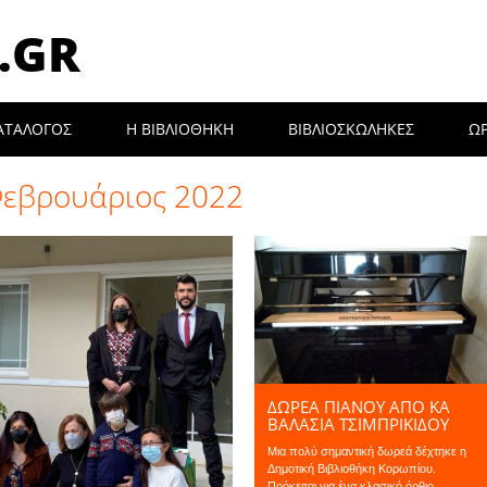
.GR
ΑΤΑΛΟΓΟΣ
Η ΒΙΒΛΙΟΘΉΚΗ
ΒΙΒΛΙΟΣΚΩΛΗΚΕΣ
Ω
εβρουάριος 2022
ΔΩΡΕΑ ΠΙΑΝΟΥ ΑΠΟ ΚΑ
ΒΑΛΑΣΊΑ ΤΣΙΜΠΡΙΚΊΔΟΥ
Μια πολύ σημαντική δωρεά δέχτηκε η
Δημοτική Βιβλιοθήκη Κορωπίου.
Πρόκειται για ένα κλασικό όρθιο...