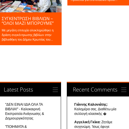
ΣΥΓΚΕΝΤΡΩΣΗ ΒΙΒΛΙΩΝ –
“ΟΛΟΙ ΜΑΖΙ ΜΠΟΡΟΥΜΕ”
Με μεγάλη επιτυχία ολοκληρώθηκε η
δράση συγκέντρωσης βιβλίων στην
βιβλιοθήκη του Δήμου Κρωπίας του...
Latest Posts
Recent Comments
"ΔΕΝ ΕΙΝΑΙ ΙΔΙΑ ΟΛΑ ΤΑ
Γιάννης Καλονιάτης:
ΒΙΒΛΙΑ!" - Καλοκαιρινή
Καλημέρα σας. Διαθέτω μία
Εκστρατεία Ανάγνωσης &
συλλογή κλασικής �
Δημιουργικότητας
Αγγελική Γκίκα:
Ζητάμε
"ΠΟΙΗΜΑΤΑ &
συγγνώμη. 'Ισως έφυγε