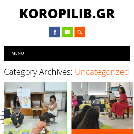
KOROPILIB.GR
Main menu
Skip
MENU
to
content
Category Archives:
Uncategorized