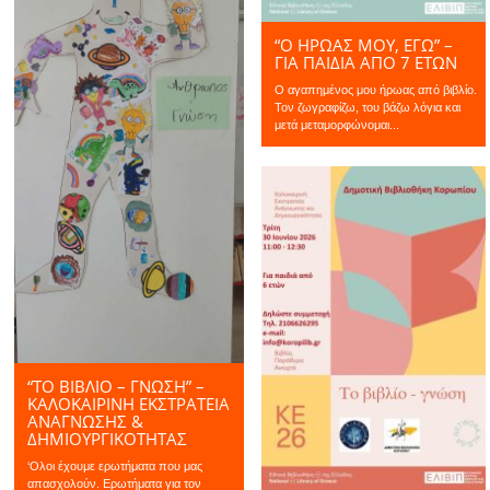
“Ο ΗΡΩΑΣ ΜΟΥ, ΕΓΩ” –
ΓΙΑ ΠΑΙΔΙΆ ΑΠΌ 7 ΕΤΏΝ
Ο αγαπημένος μου ήρωας από βιβλίο.
Τον ζωγραφίζω, του βάζω λόγια και
μετά μεταμορφώνομαι...
“ΤΟ ΒΙΒΛΙΟ – ΓΝΩΣΗ” –
ΚΑΛΟΚΑΙΡΙΝΉ ΕΚΣΤΡΑΤΕΊΑ
ΑΝΆΓΝΩΣΗΣ &
ΔΗΜΙΟΥΡΓΙΚΌΤΗΤΑΣ
‘Ολοι έχουμε ερωτήματα που μας
απασχολούν. Ερωτήματα για τον