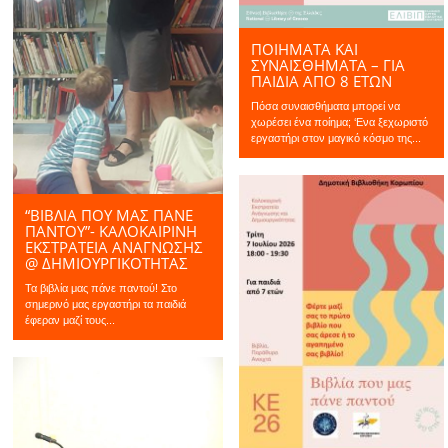
ΠΟΙΗΜΑΤΑ ΚΑΙ
ΣΥΝΑΙΣΘΗΜΑΤΑ – ΓΙΑ
ΠΑΙΔΙΆ ΑΠΌ 8 ΕΤΏΝ
Πόσα συναισθήματα μπορεί να
χωρέσει ένα ποίημα; ‘Ενα ξεχωριστό
εργαστήρι στον μαγικό κόσμο της...
“ΒΙΒΛΙΑ ΠΟΥ ΜΑΣ ΠΑΝΕ
ΠΑΝΤΟΥ”- ΚΑΛΟΚΑΙΡΙΝΉ
ΕΚΣΤΡΑΤΕΊΑ ΑΝΆΓΝΩΣΗΣ
@ ΔΗΜΙΟΥΡΓΙΚΌΤΗΤΑΣ
Τα βιβλία μας πάνε παντού! Στο
σημερινό μας εργαστήρι τα παιδιά
έφεραν μαζί τους...