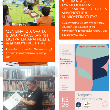
“ΠΟΙΗΜΑΤΑ &
ΣΥΝΑΙΣΘΗΜΑΤΑ” –
ΚΑΛΟΚΑΙΡΙΝΉ ΕΚΣΤΡΑΤΕΊΑ
ΑΝΆΓΝΩΣΗΣ &
ΔΗΜΙΟΥΡΓΙΚΌΤΗΤΑΣ
Ένα εργαστήρι γεμάτο στίχους στην
Δημοτική μας Βιβλιοθήκη της
“ΔΕΝ ΕΙΝΑΙ ΙΔΙΑ ΟΛΑ ΤΑ
Καλοκαιρινής Εκστρατείας Ανάγνωσης
ΒΙΒΛΙΑ!” – ΚΑΛΟΚΑΙΡΙΝΉ
& Δημιουργικότητας!...
ΕΚΣΤΡΑΤΕΊΑ ΑΝΆΓΝΩΣΗΣ
& ΔΗΜΙΟΥΡΓΙΚΌΤΗΤΑΣ
Είναι όλα τα βιβλία ίδια; Φυσικά και όχι!
Σε αυτό το ανατρεπτικό εργαστήρι
στη...