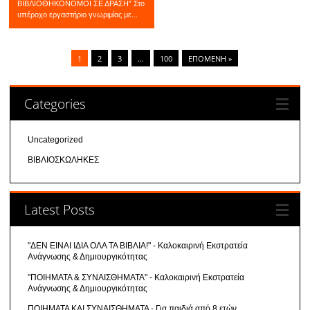
ΒΙΒΛΙΟΘΗΚΟΝΟΜΟΙ ΣΕ ΔΡΑΣΗ” Στο
υπέροχο εργαστήριο γνωριμίας με...
1
2
3
…
100
ΕΠΌΜΕΝΗ »
Categories
Uncategorized
ΒΙΒΛΙΟΣΚΩΛΗΚΕΣ
Latest Posts
"ΔΕΝ ΕΙΝΑΙ ΙΔΙΑ ΟΛΑ ΤΑ ΒΙΒΛΙΑ!" - Καλοκαιρινή Εκστρατεία
Ανάγνωσης & Δημιουργικότητας
"ΠΟΙΗΜΑΤΑ & ΣΥΝΑΙΣΘΗΜΑΤΑ" - Καλοκαιρινή Εκστρατεία
Ανάγνωσης & Δημιουργικότητας
ΠΟΙΗΜΑΤΑ ΚΑΙ ΣΥΝΑΙΣΘΗΜΑΤΑ - Για παιδιά από 8 ετών