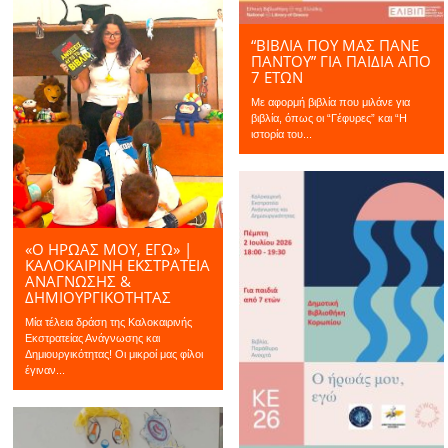
“ΒΙΒΛΙΑ ΠΟΥ ΜΑΣ ΠΑΝΕ
ΠΑΝΤΟΥ” ΓΙΑ ΠΑΙΔΙΆ ΑΠΌ
7 ΕΤΏΝ
Με αφορμή βιβλία που μιλάνε για
βιβλία, όπως οι “Γέφυρες” και “Η
ιστορία του...
«Ο ΉΡΩΆΣ ΜΟΥ, ΕΓΏ» |
ΚΑΛΟΚΑΙΡΙΝΉ ΕΚΣΤΡΑΤΕΊΑ
ΑΝΆΓΝΩΣΗΣ &
ΔΗΜΙΟΥΡΓΙΚΌΤΗΤΑΣ
Μία τέλεια δράση της Καλοκαιρινής
Εκστρατείας Ανάγνωσης και
Δημιουργικότητας! Οι μικροί μας φίλοι
έγιναν...