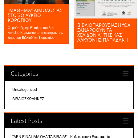
“ΜΆΘΗΜΑ” ΑΙΜΟΔΟΣΊΑΣ
ΣΤΟ 3Ο ΛΎΚΕΙΟ
ΚΟΡΩΠΊΟΥ
ΒΙΒΛΙΟΠΑΡΟΥΣΙΑΣΗ “ΘΑ
Οι μαθητές της Β’ τάξης του 3ου
ΞΑΝΆΡΘΟΥΝ ΤΑ
Λυκείου Κορωπίου επισκέφτηκαν την
ΧΕΛΙΔΌΝΙΑ” ΤΗΣ ΚΑΣ
Δημοτική Βιβλιοθήκη Κορωπίου,...
ΑΛΚΥΟΝΗΣ ΠΑΠΑΔΑΚΗ
Categories
Uncategorized
ΒΙΒΛΙΟΣΚΩΛΗΚΕΣ
Latest Posts
"ΔΕΝ ΕΙΝΑΙ ΙΔΙΑ ΟΛΑ ΤΑ ΒΙΒΛΙΑ!" - Καλοκαιρινή Εκστρατεία