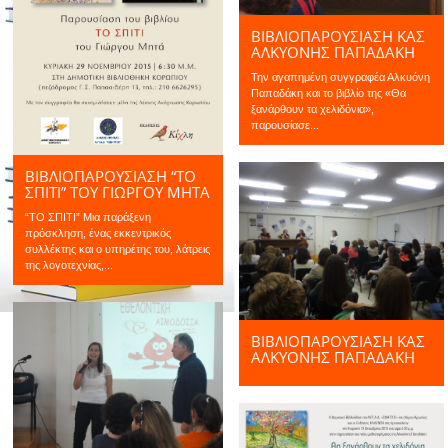
ΒΙΒΛΙΟΠΑΡΟΥΣΙΑΣΗ ΚΑΣ
ΑΛΚΥΟΝΗΣ ΠΑΠΑΔΑΚΗ
Την αγαπημένη συγγραφέα Αλκυόνη
Παπαδάκη και το βιβλίο της «Θα
ξανάρθουν τα χελιδόνια»,
παρουσίασε...
ΒΙΒΛΙΟΠΑΡΟΥΣΙΑΣΗ “ΤΟ
ΣΠΊΤΙ” ΤΟΥ ΓΙΏΡΓΟΥ ΜΗΤΆ
“ΤΟ ΣΠΙΤΙ” Μια παράξενη
πρόσκληση, ένας εκκεντρικός
συλλέκτης και ο υπηρέτης του, λάτρεις
της λογοτεχνίας,...
ΒΙΒΛΙΟΠΑΡΟΥΣΙΑΣΗ ΚΑΣ
ΑΛΚΥΟΝΗΣ ΠΑΠΑΔΑΚΗ