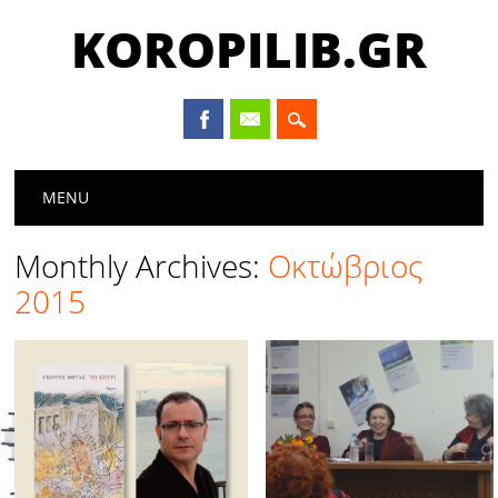
KOROPILIB.GR
Main menu
Skip
MENU
to
content
Monthly Archives:
Οκτώβριος
2015