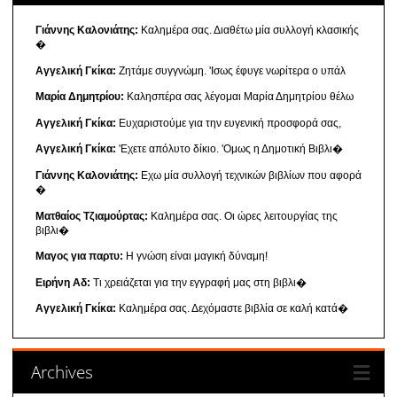
Γιάννης Καλονιάτης:
Καλημέρα σας. Διαθέτω μία συλλογή κλασικής
�
Αγγελική Γκίκα:
Ζητάμε συγγνώμη. 'Ισως έφυγε νωρίτερα ο υπάλ
Μαρία Δημητρίου:
Καλησπέρα σας λέγομαι Μαρία Δημητρίου θέλω
Αγγελική Γκίκα:
Ευχαριστούμε για την ευγενική προσφορά σας,
Αγγελική Γκίκα:
'Εχετε απόλυτο δίκιο. 'Ομως η Δημοτική Βιβλι�
Γιάννης Καλονιάτης:
Εχω μία συλλογή τεχνικών βιβλίων που αφορά
�
Ματθαίος Τζιαμούρτας:
Καλημέρα σας. Οι ώρες λειτουργίας της
βιβλι�
Μαγος για παρτυ:
Η γνώση είναι μαγική δύναμη!
Ειρήνη Αδ:
Τι χρειάζεται για την εγγραφή μας στη βιβλι�
Αγγελική Γκίκα:
Καλημέρα σας. Δεχόμαστε βιβλία σε καλή κατά�
Archives