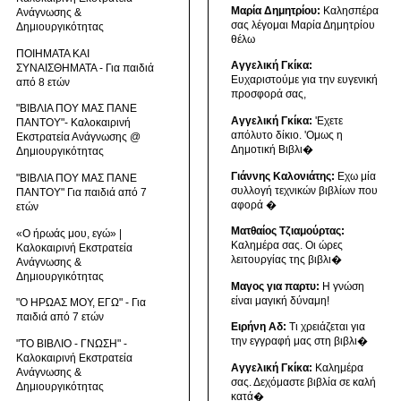
Μαρία Δημητρίου:
Καλησπέρα
Ανάγνωσης &
σας λέγομαι Μαρία Δημητρίου
Δημιουργικότητας
θέλω
ΠΟΙΗΜΑΤΑ ΚΑΙ
Αγγελική Γκίκα:
ΣΥΝΑΙΣΘΗΜΑΤΑ - Για παιδιά
Ευχαριστούμε για την ευγενική
από 8 ετών
προσφορά σας,
"ΒΙΒΛΙΑ ΠΟΥ ΜΑΣ ΠΑΝΕ
Αγγελική Γκίκα:
'Εχετε
ΠΑΝΤΟΥ"- Καλοκαιρινή
απόλυτο δίκιο. 'Ομως η
Εκστρατεία Ανάγνωσης @
Δημοτική Βιβλι�
Δημιουργικότητας
Γιάννης Καλονιάτης:
Εχω μία
"ΒΙΒΛΙΑ ΠΟΥ ΜΑΣ ΠΑΝΕ
συλλογή τεχνικών βιβλίων που
ΠΑΝΤΟΥ" Για παιδιά από 7
αφορά �
ετών
Ματθαίος Τζιαμούρτας:
«Ο ήρωάς μου, εγώ» |
Καλημέρα σας. Οι ώρες
Καλοκαιρινή Εκστρατεία
λειτουργίας της βιβλι�
Ανάγνωσης &
Δημιουργικότητας
Μαγος για παρτυ:
Η γνώση
είναι μαγική δύναμη!
"Ο ΗΡΩΑΣ ΜΟΥ, ΕΓΩ" - Για
παιδιά από 7 ετών
Ειρήνη Αδ:
Τι χρειάζεται για
την εγγραφή μας στη βιβλι�
"ΤΟ ΒΙΒΛΙΟ - ΓΝΩΣΗ" -
Καλοκαιρινή Εκστρατεία
Αγγελική Γκίκα:
Καλημέρα
Ανάγνωσης &
σας. Δεχόμαστε βιβλία σε καλή
Δημιουργικότητας
κατά�