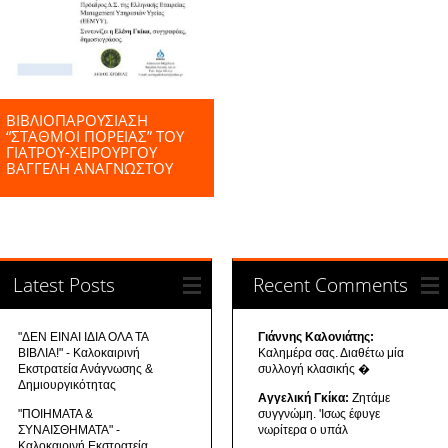
ΒΙΒΛΙΟΠΑΡΟΥΣΙΑΣΗ
“ΣΤΑΘΜΟΊ ΠΟΡΕΊΑΣ” ΤΟΥ
ΓΙΑΤΡΟΎ-ΧΕΙΡΟΥΡΓΟΎ
ΒΑΓΓΕΛΗ ΑΝΑΓΝΩΣΤΟΥ
Latest Posts
Recent Comments
"ΔΕΝ ΕΙΝΑΙ ΙΔΙΑ ΟΛΑ ΤΑ
Γιάννης Καλονιάτης:
ΒΙΒΛΙΑ!" - Καλοκαιρινή
Καλημέρα σας. Διαθέτω μία
Εκστρατεία Ανάγνωσης &
συλλογή κλασικής �
Δημιουργικότητας
Αγγελική Γκίκα:
Ζητάμε
"ΠΟΙΗΜΑΤΑ &
συγγνώμη. 'Ισως έφυγε
ΣΥΝΑΙΣΘΗΜΑΤΑ" -
νωρίτερα ο υπάλ
Καλοκαιρινή Εκστρατεία