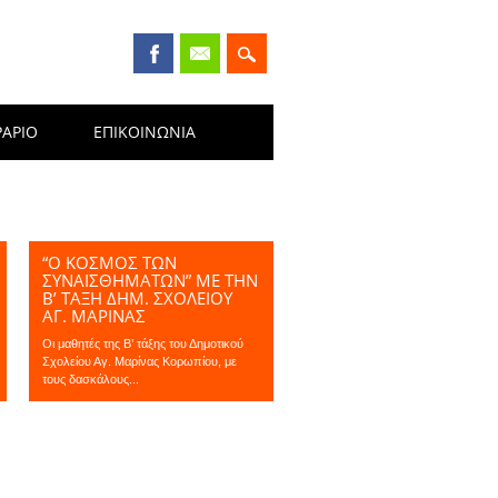
ΡΑΡΙΟ
ΕΠΙΚΟΙΝΩΝΊΑ
“Ο ΚΟΣΜΟΣ ΤΩΝ
ΣΥΝΑΙΣΘΗΜΑΤΩΝ” ΜΕ ΤΗΝ
Β’ ΤΆΞΗ ΔΗΜ. ΣΧΟΛΕΊΟΥ
ΑΓ. ΜΑΡΊΝΑΣ
Οι μαθητές της Β’ τάξης του Δημοτικού
Σχολείου Αγ. Μαρίνας Κορωπίου, με
τους δασκάλους...