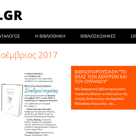
.GR
ΑΤΑΛΟΓΟΣ
Η ΒΙΒΛΙΟΘΉΚΗ
ΒΙΒΛΙΟΣΚΩΛΗΚΕΣ
Ω
οέμβριος 2017
ΒΙΒΛΙΟΠΑΡΟΥΣΙΑΣΗ “ΤΟ
ΒΑΛΣ ΤΩΝ ΔΈΝΤΡΩΝ ΚΑΙ
ΤΟΥ ΟΥΡΑΝΟΎ”
Μία διαφορετική βιβλιοπαρουσίαση
παρακολούθησαν οι καλεσμένοι της
Λέσχης Ανάγνωσης στη Δημοτική
Βιβλιοθήκη Κορωπίου, την...