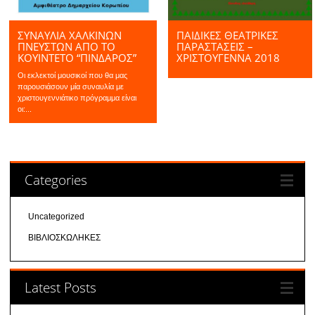
ΣΥΝΑΥΛΙΑ ΧΑΛΚΙΝΩΝ
ΠΑΙΔΙΚΕΣ ΘΕΑΤΡΙΚΕΣ
ΠΝΕΥΣΤΩΝ ΑΠΌ ΤΟ
ΠΑΡΑΣΤΑΣΕΙΣ –
ΚΟΥΙΝΤΈΤΟ “ΠΙΝΔΑΡΟΣ”
ΧΡΙΣΤΟΥΓΕΝΝΑ 2018
Οι εκλεκτοί μουσικοί που θα μας
παρουσιάσουν μία συναυλία με
χριστουγεννιάτικο πρόγραμμα είναι
οι:...
Categories
Uncategorized
ΒΙΒΛΙΟΣΚΩΛΗΚΕΣ
Latest Posts