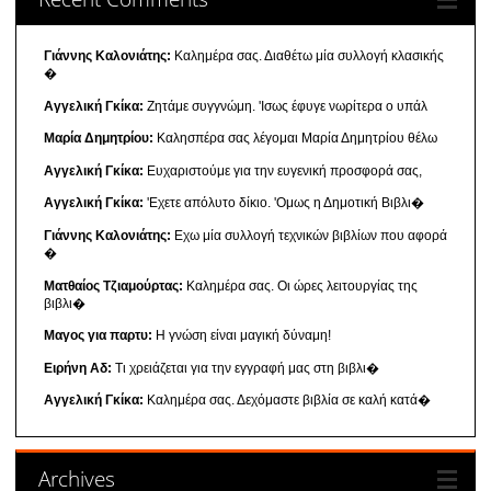
Γιάννης Καλονιάτης:
Καλημέρα σας. Διαθέτω μία συλλογή κλασικής
�
Αγγελική Γκίκα:
Ζητάμε συγγνώμη. 'Ισως έφυγε νωρίτερα ο υπάλ
Μαρία Δημητρίου:
Καλησπέρα σας λέγομαι Μαρία Δημητρίου θέλω
Αγγελική Γκίκα:
Ευχαριστούμε για την ευγενική προσφορά σας,
Αγγελική Γκίκα:
'Εχετε απόλυτο δίκιο. 'Ομως η Δημοτική Βιβλι�
Γιάννης Καλονιάτης:
Εχω μία συλλογή τεχνικών βιβλίων που αφορά
�
Ματθαίος Τζιαμούρτας:
Καλημέρα σας. Οι ώρες λειτουργίας της
βιβλι�
Μαγος για παρτυ:
Η γνώση είναι μαγική δύναμη!
Ειρήνη Αδ:
Τι χρειάζεται για την εγγραφή μας στη βιβλι�
Αγγελική Γκίκα:
Καλημέρα σας. Δεχόμαστε βιβλία σε καλή κατά�
Archives