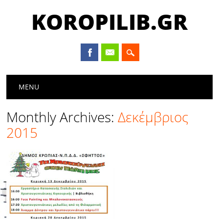
KOROPILIB.GR
Main menu
Skip
MENU
to
content
Monthly Archives:
Δεκέμβριος
2015