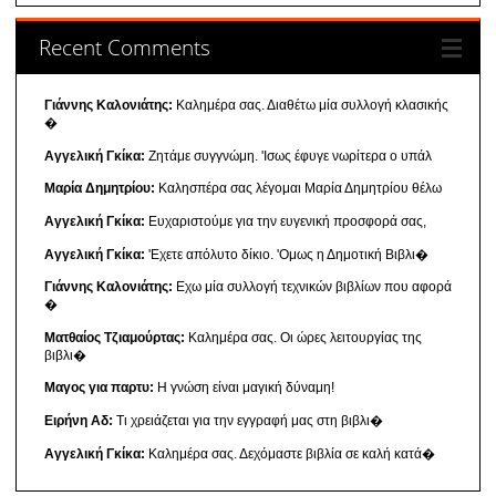
Recent Comments
Γιάννης Καλονιάτης:
Καλημέρα σας. Διαθέτω μία συλλογή κλασικής
�
Αγγελική Γκίκα:
Ζητάμε συγγνώμη. 'Ισως έφυγε νωρίτερα ο υπάλ
Μαρία Δημητρίου:
Καλησπέρα σας λέγομαι Μαρία Δημητρίου θέλω
Αγγελική Γκίκα:
Ευχαριστούμε για την ευγενική προσφορά σας,
Αγγελική Γκίκα:
'Εχετε απόλυτο δίκιο. 'Ομως η Δημοτική Βιβλι�
Γιάννης Καλονιάτης:
Εχω μία συλλογή τεχνικών βιβλίων που αφορά
�
Ματθαίος Τζιαμούρτας:
Καλημέρα σας. Οι ώρες λειτουργίας της
βιβλι�
Μαγος για παρτυ:
Η γνώση είναι μαγική δύναμη!
Ειρήνη Αδ:
Τι χρειάζεται για την εγγραφή μας στη βιβλι�
Αγγελική Γκίκα:
Καλημέρα σας. Δεχόμαστε βιβλία σε καλή κατά�