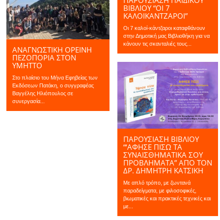
ΒΙΒΛΙΟΥ “ΟΙ 7
ΚΑΛΟΙΚΆΝΤΖΑΡΟΙ”
Οι 7 καλοί-κάντζαροι καταφθάνουν
στην Δημοτική μας Βιβλιοθήκη για να
κάνουν τις σκανταλιές τους...
ΑΝΑΓΝΩΣΤΙΚΗ ΟΡΕΙΝΗ
ΠΕΖΟΠΟΡΙΑ ΣΤΟΝ
ΥΜΗΤΤΟ
Στο πλαίσιο του Μήνα Εφηβείας των
Εκδόσεων Πατάκη, ο συγγραφέας
Βαγγέλης Ηλιόπουλος σε
συνεργασία...
ΠΑΡΟΥΣΙΑΣΗ ΒΙΒΛΙΟΥ
“‘ΑΦΗΣΕ ΠΊΣΩ ΤΑ
ΣΥΝΑΙΣΘΗΜΑΤΙΚΆ ΣΟΥ
ΠΡΟΒΛΉΜΑΤΑ” ΑΠΌ ΤΟΝ
ΔΡ. ΔΗΜΉΤΡΗ ΚΑΤΣΊΚΗ
Με απλό τρόπο, με ζωντανά
παραδείγματα, με φιλοσοφικές,
βιωματικές και πρακτικές τεχνικές και
με...