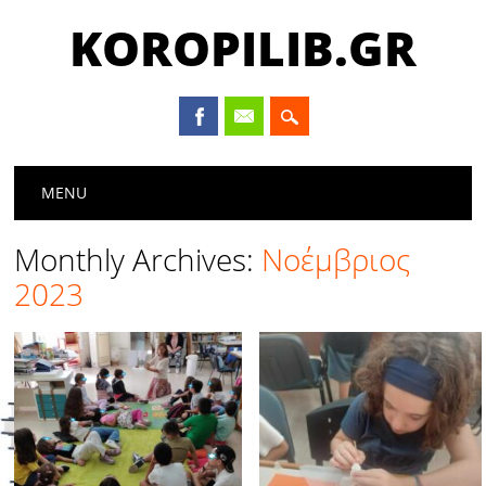
KOROPILIB.GR
Main menu
Skip
MENU
to
content
Monthly Archives:
Νοέμβριος
2023