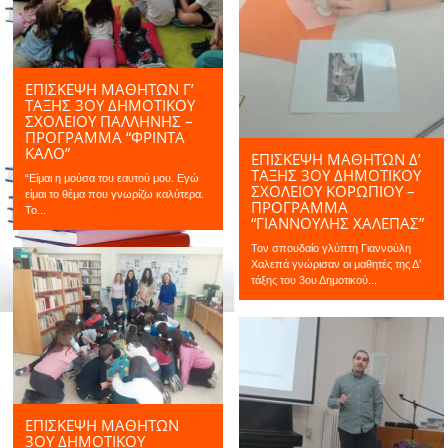
ΕΠΙΣΚΕΨΗ ΜΑΘΗΤΩΝ Γ’
ΤΆΞΗΣ 3ΟΥ ΔΗΜΟΤΙΚΟΎ
ΣΧΟΛΕΊΟΥ ΠΑΛΛΉΝΗΣ –
ΠΡΌΓΡΑΜΜΑ “ΦΡΊΝΤΑ
ΚΆΛΟ”
ΕΠΙΣΚΕΨΗ ΜΑΘΗΤΩΝ Δ’
ΤΆΞΗΣ 3ΟΥ ΔΗΜΟΤΙΚΟΎ
“Είμαι η μούσα του εαυτού μου. Εγώ
ΣΧΟΛΕΊΟΥ ΚΟΡΩΠΊΟΥ –
είμαι το θέμα που γνωρίζω καλύτερα.
ΠΡΌΓΡΑΜΜΑ
Το...
“ΓΙΑΝΝΟΎΛΗΣ ΧΑΛΕΠΆΣ”
Τον σπουδαίο γλύπτη Γιαννούλη
Χαλεπά γνώρισαν οι μαθητές της Δ’
τάξης του 3ου Δημοτικού...
ΕΠΙΣΚΕΨΗ ΜΑΘΗΤΩΝ
3ΟΥ ΔΗΜΟΤΙΚΟΎ