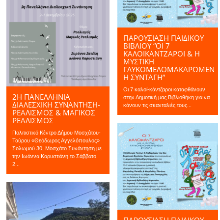
ΠΑΡΟΥΣΙΑΣΗ ΠΑΙΔΙΚΟΥ
ΒΙΒΛΙΟΥ “ΟΙ 7
ΚΑΛΟΙΚΆΝΤΖΑΡΟΙ & Η
ΜΥΣΤΙΚΉ
ΓΛΥΚΟΜΕΛΟΜΑΚΑΡΩΜΈΝ
Η ΣΥΝΤΑΓΉ”
Οι 7 καλοί-κάντζαροι καταφθάνουν
2Η ΠΑΝΕΛΛΉΝΙΑ
στην Δημοτική μας Βιβλιοθήκη για να
ΔΙΑΛΕΣΧΙΚΉ ΣΥΝΆΝΤΗΣΗ-
κάνουν τις σκανταλιές τους...
ΡΕΑΛΙΣΜΌΣ & ΜΑΓΙΚΌΣ
ΡΕΑΛΙΣΜΌΣ
Πολιτιστικό Κέντρο Δήμου Μοσχάτου-
Ταύρου «Θεόδωρος Αγγελόπουλος»
Σολωμού 30, Μοσχάτο Συνάντηση με
την Ιωάννα Καρυστιάνη το Σάββατο
2...
ΠΑΡΟΥΣΙΑΣΗ ΠΑΙΔΙΚΟΥ