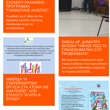
ΣΧΟΛΕΊΟΥ ΠΑΛΛΉΝΗΣ –
ΠΡΌΓΡΑΜΜΑ
“ΓΙΑΝΝΟΎΛΗΣ ΧΑΛΕΠΆΣ”
Οι μαθητές της Δ’ τάξης του 3ου
Δημοτικού Σχολείου Παλλήνης,
συνοδευόμενοι από τις
εκπαιδευτικούς...
ΟΜΙΛΙΑ ΔΡ. ΔΗΜΉΤΡΗ
ΚΑΤΣΊΚΗ “‘ΑΦΗΣΕ ΠΊΣΩ ΤΑ
ΣΥΝΑΙΣΘΗΜΑΤΙΚΆ ΣΟΥ
ΠΡΟΒΛΉΜΑΤΑ”
Μία εξαιρετικά ενδιαφέρουσα ομιλία
παρακολούθησαν όσοι παρευρέθηκαν
στην Δημοτική Βιβλιοθήκη Κορωπίου
την Κυριακή 26/11/2026....
ΗΜΕΡΙΔΑ “Η
ΣΥΜΠΕΡΙΛΗΠΤΙΚΉ
ΕΡΓΑΣΊΑ ΣΤΑ ΆΤΟΜΑ ΜΕ
ΑΝΑΠΗΡΊΕΣ” ΑΠΌ
ΣΎΛΛΟΓΟ “ΑΓΆΠΗ &
ΕΛΠΊΔΑ”