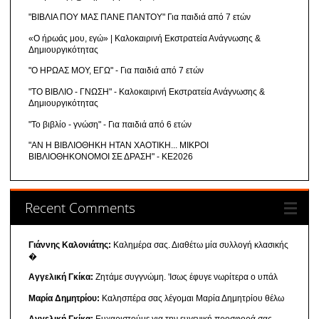
"ΒΙΒΛΙΑ ΠΟΥ ΜΑΣ ΠΑΝΕ ΠΑΝΤΟΥ" Για παιδιά από 7 ετών
«Ο ήρωάς μου, εγώ» | Καλοκαιρινή Εκστρατεία Ανάγνωσης &
Δημιουργικότητας
"Ο ΗΡΩΑΣ ΜΟΥ, ΕΓΩ" - Για παιδιά από 7 ετών
"ΤΟ ΒΙΒΛΙΟ - ΓΝΩΣΗ" - Καλοκαιρινή Εκστρατεία Ανάγνωσης &
Δημιουργικότητας
"Το βιβλίο - γνώση" - Για παιδιά από 6 ετών
"ΑΝ Η ΒΙΒΛΙΟΘΗΚΗ ΗΤΑΝ ΧΑΟΤΙΚΗ... ΜΙΚΡΟΙ
ΒΙΒΛΙΟΘΗΚΟΝΟΜΟΙ ΣΕ ΔΡΑΣΗ" - ΚΕ2026
Recent Comments
Γιάννης Καλονιάτης:
Καλημέρα σας. Διαθέτω μία συλλογή κλασικής
�
Αγγελική Γκίκα:
Ζητάμε συγγνώμη. 'Ισως έφυγε νωρίτερα ο υπάλ
Μαρία Δημητρίου:
Καλησπέρα σας λέγομαι Μαρία Δημητρίου θέλω