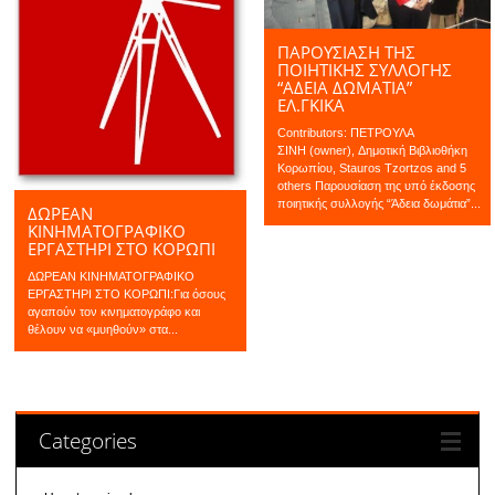
ΠΑΡΟΥΣΊΑΣΗ ΤΗΣ
ΠΟΙΗΤΙΚΉΣ ΣΥΛΛΟΓΉΣ
“ΆΔΕΙΑ ΔΩΜΆΤΙΑ”
ΕΛ.ΓΚΊΚΑ
Contributors: ΠΕΤΡΟΥΛΑ
ΣΙΝΗ (owner), Δημοτική Βιβλιοθήκη
Κορωπίου, Stauros Tzortzos and 5
others Παρουσίαση της υπό έκδοσης
ποιητικής συλλογής “Άδεια δωμάτια”...
ΔΩΡΕΑΝ
ΚΙΝΗΜΑΤΟΓΡΑΦΙΚΟ
ΕΡΓΑΣΤΗΡΙ ΣΤΟ ΚΟΡΩΠΙ
ΔΩΡΕΑΝ ΚΙΝΗΜΑΤΟΓΡΑΦΙΚΟ
ΕΡΓΑΣΤΗΡΙ ΣΤΟ ΚΟΡΩΠΙ:Για όσους
αγαπούν τον κινηματογράφο και
θέλουν να «μυηθούν» στα...
Categories