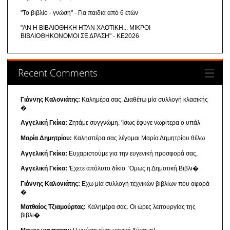
"Το βιβλίο - γνώση" - Για παιδιά από 6 ετών
"ΑΝ Η ΒΙΒΛΙΟΘΗΚΗ ΗΤΑΝ ΧΑΟΤΙΚΗ... ΜΙΚΡΟΙ
ΒΙΒΛΙΟΘΗΚΟΝΟΜΟΙ ΣΕ ΔΡΑΣΗ" - ΚΕ2026
Recent Comments
Γιάννης Καλονιάτης:
Καλημέρα σας. Διαθέτω μία συλλογή κλασικής
�
Αγγελική Γκίκα:
Ζητάμε συγγνώμη. 'Ισως έφυγε νωρίτερα ο υπάλ
Μαρία Δημητρίου:
Καλησπέρα σας λέγομαι Μαρία Δημητρίου θέλω
Αγγελική Γκίκα:
Ευχαριστούμε για την ευγενική προσφορά σας,
Αγγελική Γκίκα:
'Εχετε απόλυτο δίκιο. 'Ομως η Δημοτική Βιβλι�
Γιάννης Καλονιάτης:
Εχω μία συλλογή τεχνικών βιβλίων που αφορά
�
Ματθαίος Τζιαμούρτας:
Καλημέρα σας. Οι ώρες λειτουργίας της
βιβλι�