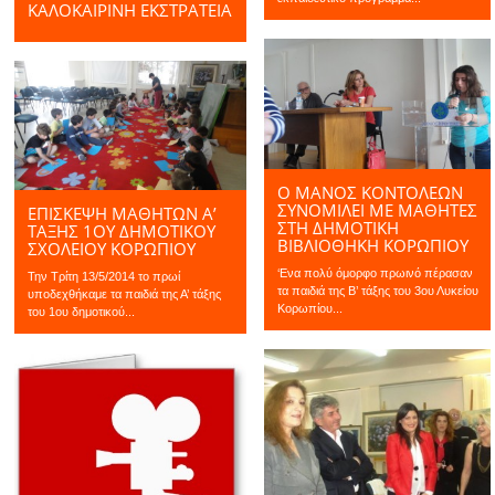
ΚΑΛΟΚΑΙΡΙΝΉ ΕΚΣΤΡΑΤΕΊΑ
Ο ΜΆΝΟΣ ΚΟΝΤΟΛΈΩΝ
ΣΥΝΟΜΙΛΕΊ ΜΕ ΜΑΘΗΤΈΣ
ΕΠΊΣΚΕΨΗ ΜΑΘΗΤΏΝ Α’
ΣΤΗ ΔΗΜΟΤΙΚΉ
ΤΆΞΗΣ 1ΟΥ ΔΗΜΟΤΙΚΟΎ
ΒΙΒΛΙΟΘΉΚΗ ΚΟΡΩΠΊΟΥ
ΣΧΟΛΕΊΟΥ ΚΟΡΩΠΊΟΥ
‘Ενα πολύ όμορφο πρωινό πέρασαν
Την Τρίτη 13/5/2014 το πρωί
τα παιδιά της Β’ τάξης του 3ου Λυκείου
υποδεχθήκαμε τα παιδιά της Α’ τάξης
Κορωπίου...
του 1ου δημοτικού...