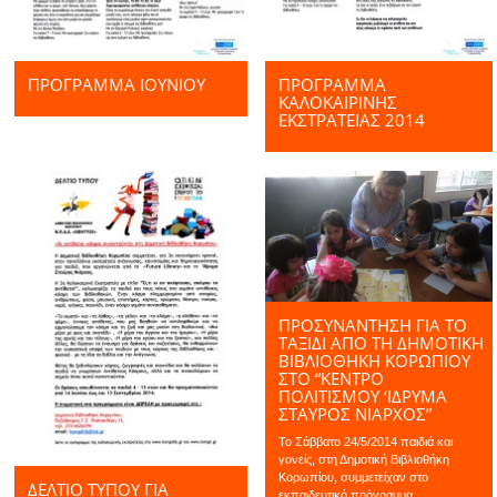
ΠΡΌΓΡΑΜΜΑ ΙΟΥΝΊΟΥ
ΠΡΟΓΡΑΜΜΑ
ΚΑΛΟΚΑΙΡΙΝΗΣ
ΕΚΣΤΡΑΤΕΙΑΣ 2014
ΠΡΟΣΥΝΆΝΤΗΣΗ ΓΙΑ ΤΟ
ΤΑΞΊΔΙ ΑΠΌ ΤΗ ΔΗΜΟΤΙΚΉ
ΒΙΒΛΙΟΘΉΚΗ ΚΟΡΩΠΊΟΥ
ΣΤΟ “ΚΈΝΤΡΟ
ΠΟΛΙΤΙΣΜΟΎ ‘ΙΔΡΥΜΑ
ΣΤΑΎΡΟΣ ΝΙΆΡΧΟΣ”
Το Σάββατο 24/5/2014 παιδιά και
γονείς, στη Δημοτική Βιβλιοθήκη
Κορωπίου, συμμετείχαν στο
ΔΕΛΤΊΟ ΤΎΠΟΥ ΓΙΑ
εκπαιδευτικό πρόγραμμα...