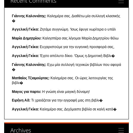
Recent Comments
Γιάννης Καλονιάτης:
Καλημέρα σας. Διαθέτω μία συλλογή κλασικής
�
Αγγελική Γκίκα:
Ζητάμε συγγνώμη. 'Ισως έφυγε νωρίτερα ο υπάλ
Μαρία Δημητρίου:
Καλησπέρα σας λέγομαι Μαρία Δημητρίου θέλω
Αγγελική Γκίκα:
Ευχαριστούμε για την ευγενική προσφορά σας,
Αγγελική Γκίκα:
'Εχετε απόλυτο δίκιο. 'Ομως η Δημοτική Βιβλι�
Γιάννης Καλονιάτης:
Εχω μία συλλογή τεχνικών βιβλίων που αφορά
�
Ματθαίος Τζιαμούρτας:
Καλημέρα σας. Οι ώρες λειτουργίας της
βιβλι�
Μαγος για παρτυ:
Η γνώση είναι μαγική δύναμη!
Ειρήνη Αδ:
Τι χρειάζεται για την εγγραφή μας στη βιβλι�
Αγγελική Γκίκα:
Καλημέρα σας. Δεχόμαστε βιβλία σε καλή κατά�
Archives