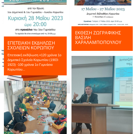
ΕΚΘΕΣΗ ΖΩΓΡΑΦΙΚΗΣ
ΒΑΣΊΛΗ
ΧΑΡΑΛΑΜΠΌΠΟΥΛΟΥ
ΕΠΕΤΕΙΑΚΗ ΕΚΔΗΛΩΣΗ
ΣΧΟΛΕΙΩΝ ΚΟΡΩΠΙΟΥ
Eπετειακή εκδήλωση «120 χρόνια 1ο
Δημοτικό Σχολείο Κορωπίου (1903-
1923) -100 χρόνια 1ο Γυμνάσιο
Κορωπίου...