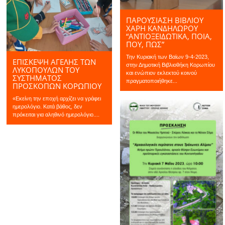
ΠΑΡΟΥΣΙΑΣΗ ΒΙΒΛΙΟΥ
ΧΆΡΗ ΚΑΝΔΗΛΏΡΟΥ
“ΑΝΤΙΟΞΕΙΔΩΤΙΚΆ, ΠΟΙΆ,
ΠΟΎ, ΠΏΣ”
Την Κυριακή των Βαϊων 9-4-2023,
ΕΠΊΣΚΕΨΗ ΑΓΈΛΗΣ ΤΩΝ
στην Δημοτική Βιβλιοθήκη Κορωπίου
ΛΥΚΌΠΟΥΛΩΝ ΤΟΥ
και ενώπιον εκλεκτού κοινού
ΣΥΣΤΉΜΑΤΟΣ
πραγματοποιήθηκε...
ΠΡΟΣΚΌΠΩΝ ΚΟΡΩΠΊΟΥ
«Εκείνη την εποχή αρχίζει να γράφει
ημερολόγιο. Κατά βάθος, δεν
πρόκειται για αληθινό ημερολόγιο....