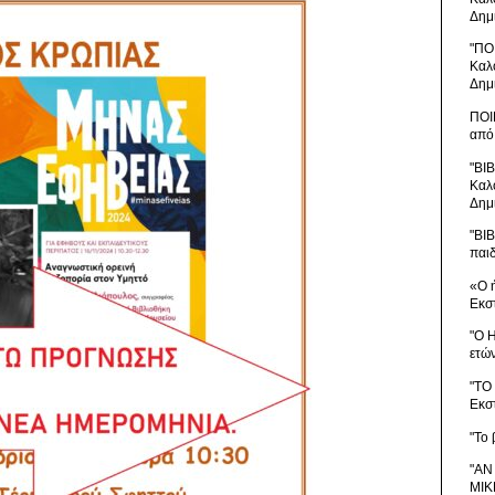
Δημ
"ΠΟ
Καλ
Δημ
ΠΟΙ
από
"ΒΙ
Καλ
Δημ
"ΒΙ
παι
«Ο 
Εκσ
"Ο 
ετώ
"ΤΟ
Εκσ
"Το 
"ΑΝ
ΜΙΚ