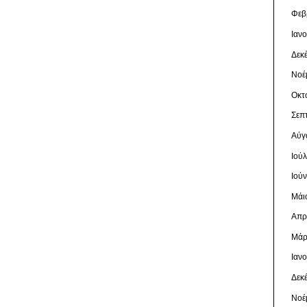
Φεβ
Ιαν
Δεκ
Νοέ
Οκτ
Σεπ
Αύγ
Ιού
Ιού
Μάι
Απρ
Μάρ
Ιαν
Δεκ
Νοέ