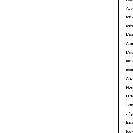
Αύγ
Ιού
Ιού
Μάι
Απρ
Μάρ
Φεβ
Ιαν
Δεκ
Νοέ
Οκτ
Σεπ
Αύγ
Ιού
Ιού