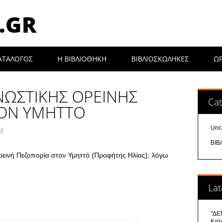
.GR
ΑΤΑΛΟΓΟΣ
Η ΒΙΒΛΙΟΘΉΚΗ
ΒΙΒΛΙΟΣΚΩΛΗΚΕΣ
Ω
ΩΣΤΙΚΗΣ ΟΡΕΙΝΗΣ
Cat
ΤΟΝ ΥΜΗΤΤΟ
Unc
24
ΒΙΒ
ρεινή Πεζοπορία στον Υμηττό (Προφήτης Ηλίας), λόγω
Lat
"ΔΕΝ
Καλ