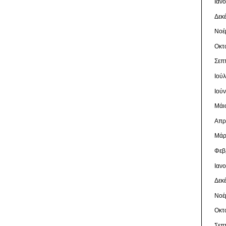
Ιαν
Δεκ
Νοέ
Οκτ
Σεπ
Ιού
Ιού
Μάι
Απρ
Μάρ
Φεβ
Ιαν
Δεκ
Νοέ
Οκτ
Σεπ