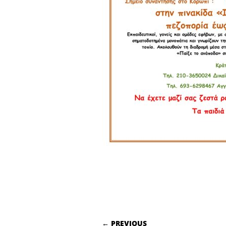
POST NAVIGATI
← PREVIOUS