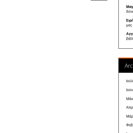
Μαγ
δύν
Ειρ
μας
Αγγ
βιβ
Arc
Ιού
Ιού
Μάι
Απρ
Μάρ
Φεβ