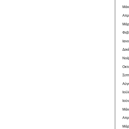
Μάι
Απρ
Μάρ
Φεβ
Ιαν
Δεκ
Νοέ
Οκτ
Σεπ
Αύγ
Ιού
Ιού
Μάι
Απρ
Μάρ