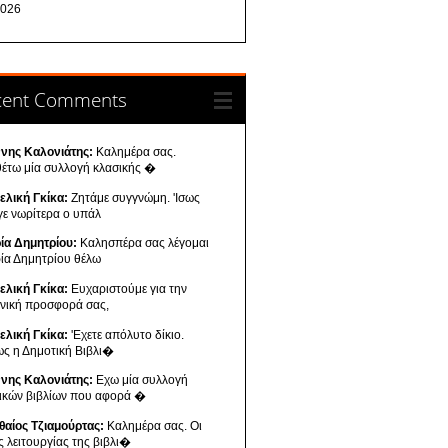
026
cent Comments
ννης Καλονιάτης:
Καλημέρα σας.
θέτω μία συλλογή κλασικής �
ελική Γκίκα:
Ζητάμε συγγνώμη. 'Ισως
γε νωρίτερα ο υπάλ
ία Δημητρίου:
Καλησπέρα σας λέγομαι
ία Δημητρίου θέλω
ελική Γκίκα:
Ευχαριστούμε για την
ενική προσφορά σας,
ελική Γκίκα:
'Εχετε απόλυτο δίκιο.
ως η Δημοτική Βιβλι�
ννης Καλονιάτης:
Εχω μία συλλογή
νικών βιβλίων που αφορά �
θαίος Τζιαμούρτας:
Καλημέρα σας. Οι
ς λειτουργίας της βιβλι�