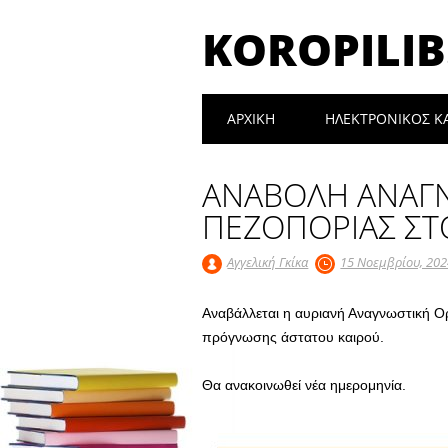
KOROPILIB
Main menu
Skip
ΑΡΧΙΚΉ
ΗΛΕΚΤΡΟΝΙΚΟΣ Κ
to
content
ΑΝΑΒΟΛΗ ΑΝΑΓΝ
ΠΕΖΟΠΟΡΙΑΣ Σ
Αγγελική Γκίκα
15 Νοεμβρίου, 20
Αναβάλλεται η αυριανή Αναγνωστική Ο
πρόγνωσης άστατου καιρού.
Θα ανακοινωθεί νέα ημερομηνία.