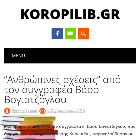
KOROPILIB.GR
Main menu
Skip
MENU
to
content
“Ανθρώπινες σχέσεις” από
τον συγγραφέα Βάσο
Βογιατζόγλου
Αγγελική Γκίκα
9 Φεβρουαρίου, 2015
Μία όμορφη ομιλία από τον συγγραφέα κ. Βάσο Βογιατζόγλου, που
διοργάνωσε η Λέσχη Ανάγνωσης Κορωπίου, παρακολούθησαν οι