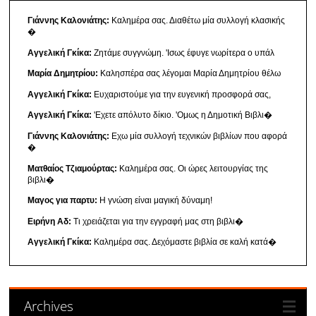
Γιάννης Καλονιάτης:
Καλημέρα σας. Διαθέτω μία συλλογή κλασικής
�
Αγγελική Γκίκα:
Ζητάμε συγγνώμη. 'Ισως έφυγε νωρίτερα ο υπάλ
Μαρία Δημητρίου:
Καλησπέρα σας λέγομαι Μαρία Δημητρίου θέλω
Αγγελική Γκίκα:
Ευχαριστούμε για την ευγενική προσφορά σας,
Αγγελική Γκίκα:
'Εχετε απόλυτο δίκιο. 'Ομως η Δημοτική Βιβλι�
Γιάννης Καλονιάτης:
Εχω μία συλλογή τεχνικών βιβλίων που αφορά
�
Ματθαίος Τζιαμούρτας:
Καλημέρα σας. Οι ώρες λειτουργίας της
βιβλι�
Μαγος για παρτυ:
Η γνώση είναι μαγική δύναμη!
Ειρήνη Αδ:
Τι χρειάζεται για την εγγραφή μας στη βιβλι�
Αγγελική Γκίκα:
Καλημέρα σας. Δεχόμαστε βιβλία σε καλή κατά�
Archives