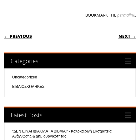
BOOKMARK THE
permalink
.
POST NAVIGATION
← PREVIOUS
NEXT →
Categories
Uncategorized
ΒΙΒΛΙΟΣΚΩΛΗΚΕΣ
Latest Posts
"ΔΕΝ ΕΙΝΑΙ ΙΔΙΑ ΟΛΑ ΤΑ ΒΙΒΛΙΑ!" - Καλοκαιρινή Εκστρατεία
Ανάγνωσης & Δημιουργικότητας