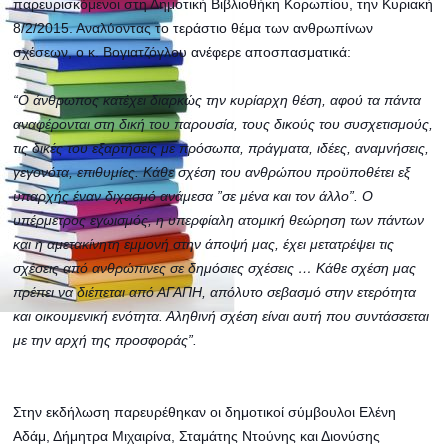
παρευρισκόμενοι στη Δημοτική Βιβλιοθήκη Κορωπίου, την Κυριακή
8/2/2015. Αναλύοντας το τεράστιο θέμα των ανθρωπίνων
σχέσεων, ο κ. Βογιατζόγλου ανέφερε αποσπασματικά:
“Ο άνθρωπος κατέχει διαρκώς την κυρίαρχη θέση, αφού τα πάντα
αναφέρονται στη δική του παρουσία, τους δικούς του συσχετισμούς,
τις δικές του εξαρτήσεις με πρόσωπα, πράγματα, ιδέες, αναμνήσεις,
γεγο
νότα, επιθυμίες. Κάθε σχέση του ανθρώπου προϋποθέτει εξ
υπαρχής έναν διχασμό ανάμεσα ”σε μένα και τον άλλο”. Ο
υπέρμετρος εγωισμός, η υπερφίαλη ατομική θεώρηση των πάντων
και η αμετακίνητη εμμονή στην άποψή μας, έχει μετατρέψει τις
σχέσεις από ανθρώπινες σε δημόσιες σχέσεις … Κάθε σχέση μας
πρέπει να διέπεται από ΑΓΑΠΗ, απόλυτο σεβασμό στην ετερότητα
και οικουμενική ενότητα. Αληθινή σχέση είναι αυτή που συντάσσεται
με την αρχή της προσφοράς”.
Στην εκδήλωση παρευρέθηκαν οι δημοτικοί σύμβουλοι Ελένη
Αδάμ, Δήμητρα Μιχαιρίνα, Σταμάτης Ντούνης και Διονύσης