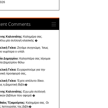
026
cent Comments
ννης Καλονιάτης:
Καλημέρα σας.
θέτω μία συλλογή κλασικής �
ελική Γκίκα:
Ζητάμε συγγνώμη. 'Ισως
γε νωρίτερα ο υπάλ
ία Δημητρίου:
Καλησπέρα σας λέγομαι
ία Δημητρίου θέλω
ελική Γκίκα:
Ευχαριστούμε για την
ενική προσφορά σας,
ελική Γκίκα:
'Εχετε απόλυτο δίκιο.
ως η Δημοτική Βιβλι�
ννης Καλονιάτης:
Εχω μία συλλογή
νικών βιβλίων που αφορά �
θαίος Τζιαμούρτας:
Καλημέρα σας. Οι
ς λειτουργίας της βιβλι�