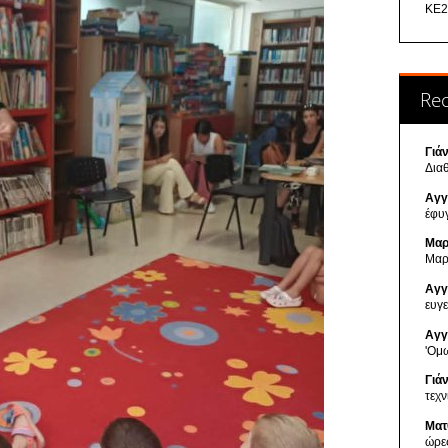
ΚΕ2
Re
Γιά
Δια
Αγγ
έφυ
Μαρ
Μαρ
Αγγ
ευγ
Αγγ
'Ομ
Γιά
τεχ
Ματ
ώρε