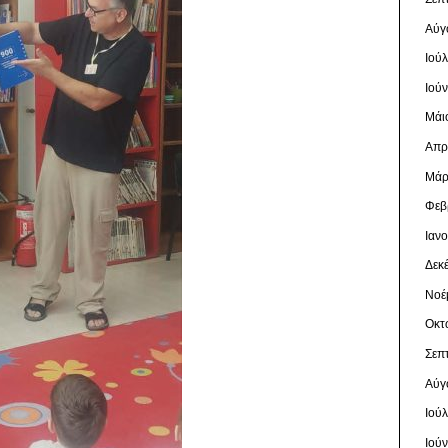
Αύγ
Ιού
Ιού
Μάι
Απρ
Μάρ
Φεβ
Ιαν
Δεκ
Νοέ
Οκτ
Σεπ
Αύγ
Ιού
Ιού