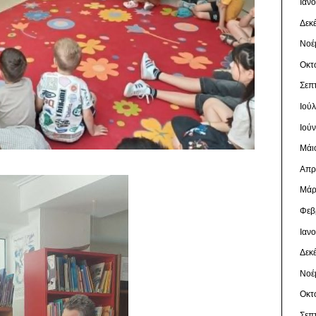
Ιαν
Δεκ
Νοέ
Οκτ
Σεπ
Ιού
Ιού
Μάι
Απρ
Μάρ
Φεβ
Ιαν
Δεκ
Νοέ
Οκτ
Σεπ