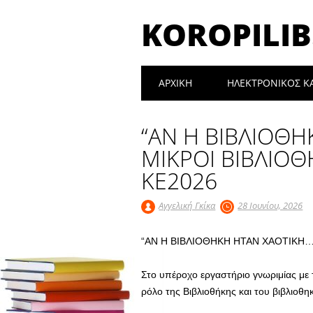
KOROPILIB
Main menu
Skip
ΑΡΧΙΚΉ
ΗΛΕΚΤΡΟΝΙΚΟΣ Κ
to
content
“ΑΝ Η ΒΙΒΛΙΟΘ
ΜΙΚΡΟΙ ΒΙΒΛΙΟΘ
ΚΕ2026
Αγγελική Γκίκα
28 Ιουνίου, 2026
“ΑΝ Η ΒΙΒΛΙΟΘΗΚΗ ΗΤΑΝ ΧΑΟΤΙΚΗ…
Στο υπέροχο εργαστήριο γνωριμίας με 
ρόλο της Βιβλιοθήκης και του βιβλιοθ