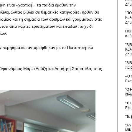
Δημ
η είναι «χαοτική», τα παιδιά έμαθαν την
ινομώντας βιβλία σε θεματικές κατηγορίες, ήρθαν σε
"ΠΟ
Καλ
ονομίας και τη σημασία των αριθμών και γραμμάτων στις
Δημ
 μέσα από κάρτες ερωτημάτων και έπαιξαν παιχνίδι
ΠΟΙ
ίων.
από
"ΒΙ
ν περίφημα και ανταμείφθηκαν με το Πιστοποιητικό
Καλ
Δημ
"ΒΙ
παι
θηκονόμους Μαρία Δούζη και Δημήτρη Σταματέλο, τους
«Ο 
Εκσ
"Ο 
ετώ
"ΤΟ
Εκσ
"Το 
"ΑΝ
ΜΙΚ