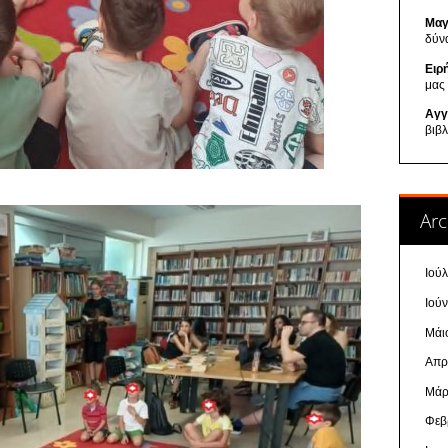
Μαγ
δύν
Ειρ
μας
Αγγ
βιβ
Arc
Ιού
Ιού
Μάι
Απρ
Μάρ
Φεβ