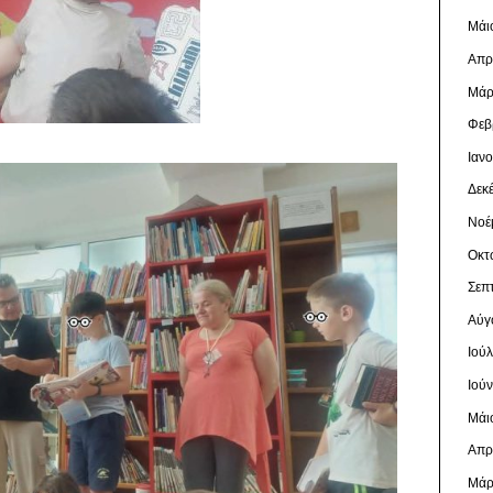
Μάι
Απρ
Μάρ
Φεβ
Ιαν
Δεκ
Νοέ
Οκτ
Σεπ
Αύγ
Ιού
Ιού
Μάι
Απρ
Μάρ