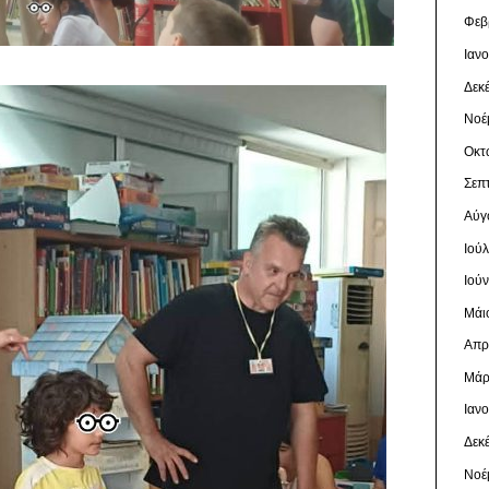
Φεβ
Ιαν
Δεκ
Νοέ
Οκτ
Σεπ
Αύγ
Ιού
Ιού
Μάι
Απρ
Μάρ
Ιαν
Δεκ
Νοέ