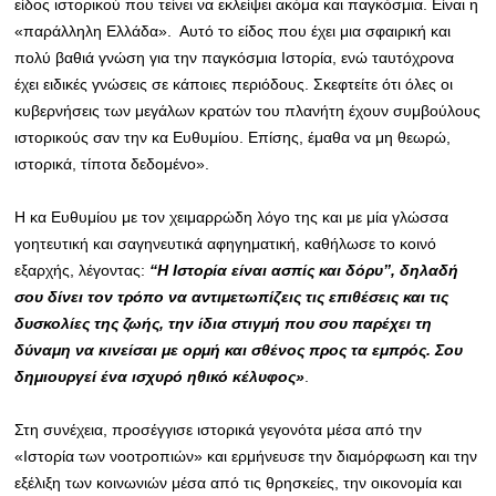
είδος ιστορικού που τείνει να εκλείψει ακόμα και παγκόσμια. Είναι η
«παράλληλη Ελλάδα». Αυτό το είδος που έχει μια σφαιρική και
πολύ βαθιά γνώση για την παγκόσμια Ιστορία, ενώ ταυτόχρονα
έχει ειδικές γνώσεις σε κάποιες περιόδους. Σκεφτείτε ότι όλες οι
κυβερνήσεις των μεγάλων κρατών του πλανήτη έχουν συμβούλους
ιστορικούς σαν την κα Ευθυμίου. Επίσης, έμαθα να μη θεωρώ,
ιστορικά, τίποτα δεδομένο».
Η κα Ευθυμίου με τον χειμαρρώδη λόγο της και με μία γλώσσα
γοητευτική και σαγηνευτικά αφηγηματική, καθήλωσε το κοινό
εξαρχής, λέγοντας:
‘‘Η Ιστορία είναι ασπίς και δόρυ’’, δηλαδή
σου δίνει τον τρόπο να αντιμετωπίζεις τις επιθέσεις και τις
δυσκολίες της ζωής, την ίδια στιγμή που σου παρέχει τη
δύναμη να κινείσαι με ορμή και σθένος προς τα εμπρός. Σου
δημιουργεί ένα ισχυρό ηθικό κέλυφος»
.
Στη συνέχεια, προσέγγισε ιστορικά γεγονότα μέσα από την
«Ιστορία των νοοτροπιών» και ερμήνευσε την διαμόρφωση και την
εξέλιξη των κοινωνιών μέσα από τις θρησκείες, την οικονομία και