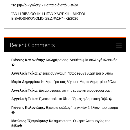
"Το βιβλίο - γνώση" - Για παιδιά από 6 ετών
"ΑΝ Η ΒΙΒΛΙΟΘΗΚΗ ΗΤΑΝ ΧΑΟΤΙΚΗ... ΜΙΚΡΟΙ
ΒΙΒΛΙΟΘΗΚΟΝΟΜΟΙ ΣΕ ΔΡΑΣΗ" - ΚΕ2026
Recent Comments
Γιάννης Καλονιάτης:
Καλημέρα σας. Διαθέτω μία συλλογή κλασικής
�
Αγγελική Γκίκα:
Ζητάμε συγγνώμη. 'Ισως έφυγε νωρίτερα ο υπάλ
Μαρία Δημητρίου:
Καλησπέρα σας λέγομαι Μαρία Δημητρίου θέλω
Αγγελική Γκίκα:
Ευχαριστούμε για την ευγενική προσφορά σας,
Αγγελική Γκίκα:
'Εχετε απόλυτο δίκιο. 'Ομως η Δημοτική Βιβλι�
Γιάννης Καλονιάτης:
Εχω μία συλλογή τεχνικών βιβλίων που αφορά
�
Ματθαίος Τζιαμούρτας:
Καλημέρα σας. Οι ώρες λειτουργίας της
βιβλι�