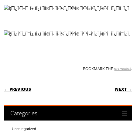
BOOKMARK THE
permalink
.
POST NAVIGATION
← PREVIOUS
NEXT →
Categories
Uncategorized