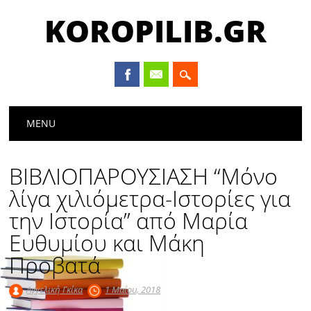
KOROPILIB.GR
Main menu
Skip
MENU
to
content
ΒΙΒΛΙΟΠΑΡΟΥΣΙΑΣΗ “Μόνο
λίγα χιλιόμετρα-Ιστορίες για
την Ιστορία” από Μαρία
Ευθυμίου και Μάκη
Προβατά
Αγγελική Γκίκα
1 Μαΐου, 2018