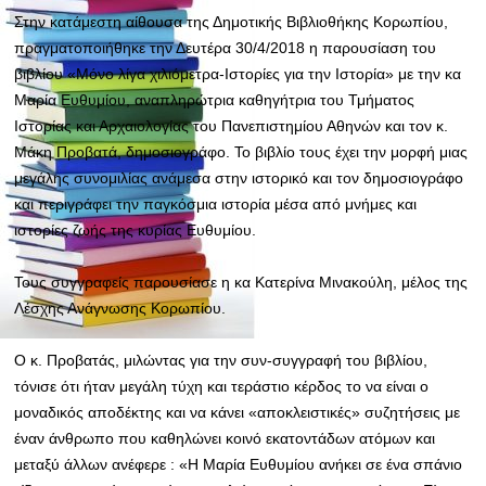
Στην κατάμεστη αίθουσα της Δημοτικής Βιβλιοθήκης Κορωπίου,
πραγματοποιήθηκε την Δευτέρα 30/4/2018 η παρουσίαση του
βιβλίου «Μόνο λίγα χιλιόμετρα-Ιστορίες για την Ιστορία» με την κα
Μαρία Ευθυμίου, αναπληρώτρια καθηγήτρια του Τμήματος
Ιστορίας και Αρχαιολογίας του Πανεπιστημίου Αθηνών και τον κ.
Μάκη Προβατά, δημοσιογράφο. Το βιβλίο τους έχει την μορφή μιας
μεγάλης συνομιλίας ανάμεσα στην ιστορικό και τον δημοσιογράφο
και περιγράφει την παγκόσμια ιστορία μέσα από μνήμες και
ιστορίες ζωής της κυρίας Ευθυμίου.
Τους συγγραφείς παρουσίασε η κα Κατερίνα Μινακούλη, μέλος της
Λέσχης Ανάγνωσης Κορωπίου.
Ο κ. Προβατάς, μιλώντας για την συν-συγγραφή του βιβλίου,
τόνισε ότι ήταν μεγάλη τύχη και τεράστιο κέρδος το να είναι ο
μοναδικός αποδέκτης και να κάνει «αποκλειστικές» συζητήσεις με
έναν άνθρωπο που καθηλώνει κοινό εκατοντάδων ατόμων και
μεταξύ άλλων ανέφερε : «Η Μαρία Ευθυμίου ανήκει σε ένα σπάνιο