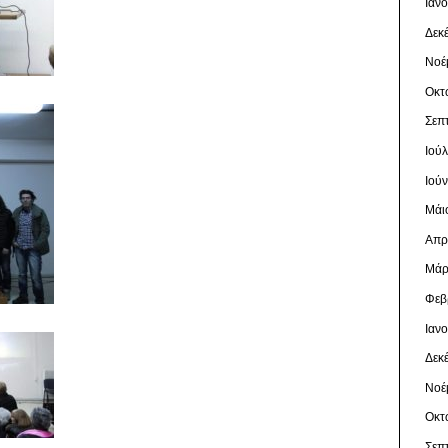
Ιαν
Δεκ
Νοέ
Οκτ
Σεπ
Ιού
Ιού
Μάι
Απρ
Μάρ
Φεβ
Ιαν
Δεκ
Νοέ
Οκτ
Σεπ