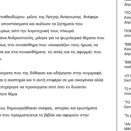
Δημ
"ΠΟ
απαθεοδώρου, μέλος της Λέσχης Ανάγνωσης. Ανέφερε
Καλ
Δημ
ρά αποσπάσματα και ανέλυσε τα ζητήματα που
κυρίως από την λογοτεχνική τους πλευρά.
ΠΟΙ
από
ιάνα Ανδρεοπούλη, μίλησε για τα ψυχολογικά θέματα που
"ΒΙ
υρίως στο συναίσθημα που «αναγκάζει» τους ήρωες να
Καλ
 και στα συναισθήματα, τις αιτίες και τις αφορμές που
Δημ
ι.
"ΒΙ
παι
ναύσματα που της δόθηκαν και οδήγησαν στην συγγραφή
«Ο 
 η αναπηρία και τί αυτή επιφέρει σε μια οικογένεια αλλά
Εκσ
 επιχείρησε να προσεγγίσει από όσο το δυνατόν
"Ο 
θητο θέμα.
ετώ
"ΤΟ
Εκσ
ώς δημιουργήθηκαν σκέψεις, απορίες και ερωτήματα
 που πραγματεύεται το βιβλίο και αφορούν στην
"Το 
"ΑΝ
ΜΙΚ