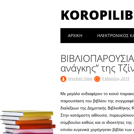
KOROPILIB
Main menu
Skip
ΑΡΧΙΚΉ
ΗΛΕΚΤΡΟΝΙΚΟΣ Κ
to
content
ΒΙΒΛΙΟΠΑΡΟΥΣΙΑΣ
ανάγκης” της Τζ
Αγγελική Γκίκα
9 Μαρτίου, 2019
Με μεγάλο ενδιαφέρον το κοινό παρακ
παρουσίαση του βιβλίου της συγγραφέ
διαλέξεων της Δημοτικής Βιβλιοθήκης 
Στην κατάμεστη αίθουσα, παρευρίσκοντα
σύμβουλοι καθώς και οι ιδιοκτήτες της «
οποίοι ευγενικά χορήγησαν βιβλία των 