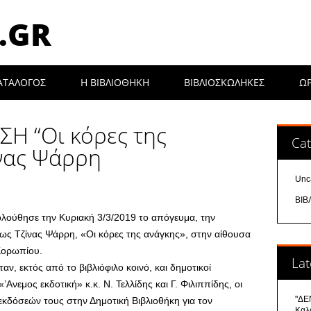
.GR
ΑΤΑΛΟΓΟΣ
Η ΒΙΒΛΙΟΘΉΚΗ
ΒΙΒΛΙΟΣΚΩΛΗΚΕΣ
Ω
Η “Οι κόρες της
Cat
ίνας Ψάρρη
Unc
ΒΙΒ
ολούθησε την Κυριακή 3/3/2019 το απόγευμα, την
ως Τζίνας Ψάρρη, «Οι κόρες της ανάγκης», στην αίθουσα
Κορωπίου.
Lat
ν, εκτός από το βιβλιόφιλο κοινό, και δημοτικοί
’Ανεμος εκδοτική» κ.κ. Ν. Τελλίδης και Γ. Φιλιππίδης, οι
"ΔΕΝ
εκδόσεών τους στην Δημοτική Βιβλιοθήκη για τ
ον
Καλ