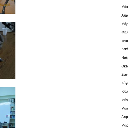
Μάι
Απρ
Μάρ
Φεβ
Ιαν
Δεκ
Νοέ
Οκτ
Σεπ
Αύγ
Ιού
Ιού
Μάι
Απρ
Μάρ