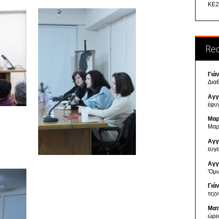
ΚΕ2
Re
Γιά
Δια
Αγγ
έφυ
Μαρ
Μαρ
Αγγ
ευγ
Αγγ
'Ομ
Γιά
τεχ
Ματ
ώρε