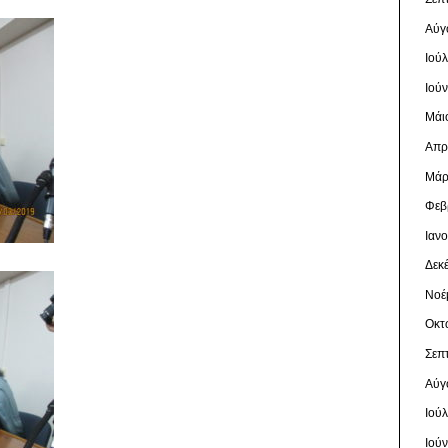
Αύγ
Ιού
Ιού
Μάι
Απρ
Μάρ
Φεβ
Ιαν
Δεκ
Νοέ
Οκτ
Σεπ
Αύγ
Ιού
Ιού