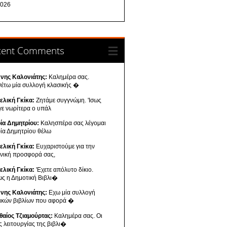
026
cent Comments
ννης Καλονιάτης:
Καλημέρα σας.
θέτω μία συλλογή κλασικής �
ελική Γκίκα:
Ζητάμε συγγνώμη. 'Ισως
γε νωρίτερα ο υπάλ
ία Δημητρίου:
Καλησπέρα σας λέγομαι
ία Δημητρίου θέλω
ελική Γκίκα:
Ευχαριστούμε για την
ενική προσφορά σας,
ελική Γκίκα:
'Εχετε απόλυτο δίκιο.
ως η Δημοτική Βιβλι�
ννης Καλονιάτης:
Εχω μία συλλογή
νικών βιβλίων που αφορά �
θαίος Τζιαμούρτας:
Καλημέρα σας. Οι
ς λειτουργίας της βιβλι�