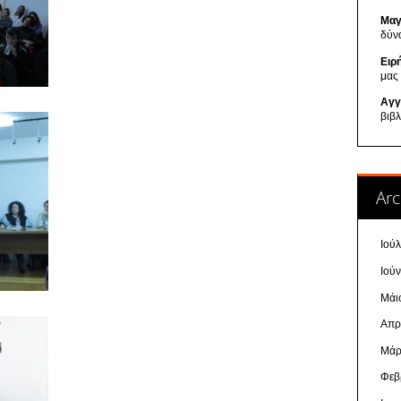
Μαγ
δύν
Ειρ
μας
Αγγ
βιβ
Arc
Ιού
Ιού
Μάι
Απρ
Μάρ
Φεβ