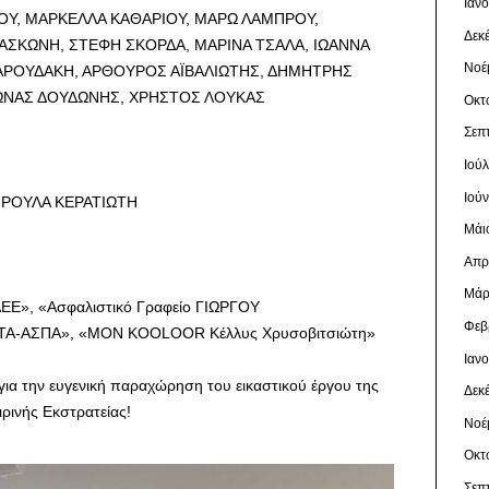
Ιαν
ΟΥ, ΜΑΡΚΕΛΛΑ ΚΑΘΑΡΙΟΥ, ΜΑΡΩ ΛΑΜΠΡΟΥ,
Δεκ
ΑΣΚΩΝΗ, ΣΤΕΦΗ ΣΚΟΡΔΑ, ΜΑΡΙΝΑ ΤΣΑΛΑ, ΙΩΑΝΝΑ
Νοέ
 ΨΑΡΟΥΔΑΚΗ, ΑΡΘΟΥΡΟΣ ΑΪΒΑΛΙΩΤΗΣ, ΔΗΜΗΤΡΗΣ
ΙΩΝΑΣ ΔΟΥΔΩΝΗΣ, ΧΡΗΣΤΟΣ ΛΟΥΚΑΣ
Οκτ
Σεπ
Ιού
Ιού
, ΡΟΥΛΑ ΚΕΡΑΤΙΩΤΗ
Μάι
Απρ
Μάρ
Ε», «Ασφαλιστικό Γραφείο ΓΙΩΡΓΟΥ
Φεβ
-ΑΣΠΑ», «ΜON KOOLOOR Κέλλυς Χρυσοβιτσιώτη»
Ιαν
ια την ευγενική παραχώρηση του εικαστικού έργου της
Δεκ
ιρινής Εκστρατείας!
Νοέ
Οκτ
Σεπ