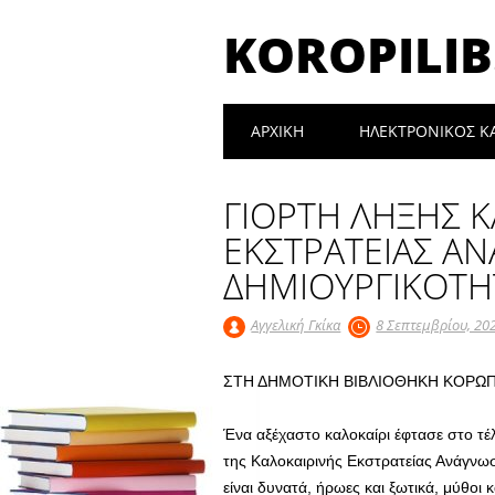
KOROPILIB
Main menu
Skip
ΑΡΧΙΚΉ
ΗΛΕΚΤΡΟΝΙΚΟΣ Κ
to
content
ΓΙΟΡΤΗ ΛΗΞΗΣ 
ΕΚΣΤΡΑΤΕΙΑΣ Α
ΔΗΜΙΟΥΡΓΙΚΟΤΗ
Αγγελική Γκίκα
8 Σεπτεμβρίου, 20
ΣΤΗ ΔΗΜΟΤΙΚΗ ΒΙΒΛΙΟΘΗΚΗ ΚΟΡΩΠΙ
Ένα αξέχαστο καλοκαίρι έφτασε στο τέ
της Καλοκαιρινής Εκστρατείας Ανάγνωσ
είναι δυνατά, ήρωες και ξωτικά, μύθοι κ