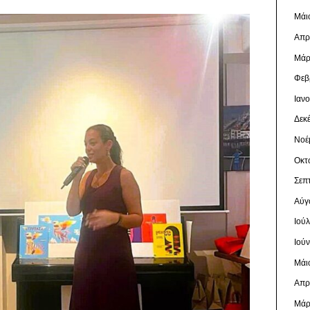
Μάι
Απρ
Μάρ
Φεβ
Ιαν
Δεκ
Νοέ
Οκτ
Σεπ
Αύγ
Ιού
Ιού
Μάι
Απρ
Μάρ