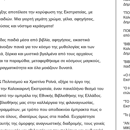
Δημ
ήξης αποτέλεσε την κορύφωση της Εκστρατείας, με
"ΠΟ
Καλ
διών. Μια γιορτή γεμάτη χρώμα, γέλια, αφηγήσεις,
Δημ
ύσεις και νόστιμα κεράσματα!
ΠΟΙ
από
δες παιδιά μέσα από βιβλία, αφηγήσεις, εικαστικά
"ΒΙ
 άνοιξαν πανιά για τον κόσμο της μυθολογίας και των
Καλ
Δημ
ά, ξόρκια και μυστικά βγαλμένα από τους αρχαίους
αι τα παραμύθια, μεταφερθήκαμε σε κόσμους μαγικούς,
"ΒΙ
παι
ραγματικότητα και όλα μοιάζουν δυνατά.
«Ο 
Εκσ
 Πολιτισμού κα Χριστίνα Ροϊνά, εξήρε το έργο της
ί την Καλοκαιρινή Εκστρατεία, έναν πανελλήνιο θεσμό του
"Ο 
ετώ
από την ομπρέλα της Εθνικής Βιβλιοθήκης της Ελλάδος.
"ΤΟ
ιβλιοθήκης μας στην καλλιέργεια της φιλαναγνωσίας,
Εκσ
γραμμάτων, με τρόπο που αποδεικνύει έμπρακτα πως ο
"Το 
ς σε όλους, ιδιαιτέρως όμως στα παιδιά. Ευχαρίστησε
αυτής της όμορφης αναγνωστικής διαδρομής, τους γονείς
"ΑΝ
ΜΙΚ