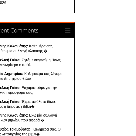
026
cent Comments
ννης Καλονιάτης:
Καλημέρα σας.
θέτω μία συλλογή κλασικής �
ελική Γκίκα:
Ζητάμε συγγνώμη. 'Ισως
γε νωρίτερα ο υπάλ
ία Δημητρίου:
Καλησπέρα σας λέγομαι
ία Δημητρίου θέλω
ελική Γκίκα:
Ευχαριστούμε για την
ενική προσφορά σας,
ελική Γκίκα:
'Εχετε απόλυτο δίκιο.
ως η Δημοτική Βιβλι�
ννης Καλονιάτης:
Εχω μία συλλογή
νικών βιβλίων που αφορά �
θαίος Τζιαμούρτας:
Καλημέρα σας. Οι
ς λειτουργίας της βιβλι�