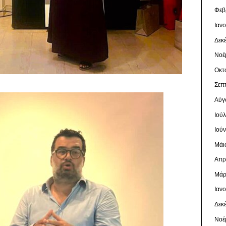
Φεβ
Ιαν
Δεκ
Νοέ
Οκτ
Σεπ
Αύγ
Ιού
Ιού
Μάι
Απρ
Μάρ
Ιαν
Δεκ
Νοέ