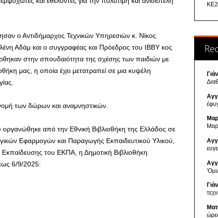
εμψυχωτές και εθελοντές για την πολύτιμη και ανιδιοτελή
ΚΕ2
μησαν ο Αντιδήμαρχος Τεχνικών Υπηρεσιών κ. Νίκος
Re
λένη Αδάμ και ο συγγραφέας και Πρόεδρος του ΙΒΒΥ κος
έρθηκαν στην σπουδαιότητα της σχέσης των παιδιών με
λιοθήκη μας, η οποία έχει μετατραπεί σε μια κυψέλη
Γιά
γίας.
Δια
Αγγ
έφυ
νομή των δώρων και αναμνηστικών.
Μαρ
Μαρ
ου οργανώθηκε από την Εθνική Βιβλιοθήκη της Ελλάδος σε
ωγικών Εφαρμογών και Παραγωγής Εκπαιδευτικού Υλικού,
Αγγ
ευγ
 Εκπαίδευσης του ΕΚΠΑ, η Δημοτική Βιβλιοθήκη
Αγγ
ως 6/9/2025:
'Ομ
Γιά
τεχ
Ματ
ώρε