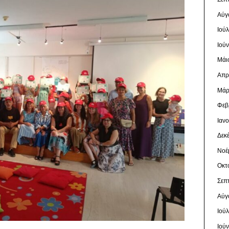
Αύγ
Ιού
Ιού
Μάι
Απρ
Μάρ
Φεβ
Ιαν
Δεκ
Νοέ
Οκτ
Σεπ
Αύγ
Ιού
Ιού