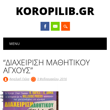
KOROPILIB.GR
Main menu
Skip
MENU
to
content
“ΔΙΑΧΕΙΡΙΣΗ ΜΑΘΗΤΙΚΟΥ
ΑΓΧΟΥΣ”
Αγγελική Γκίκα
3 Φεβρουαρίου, 2016