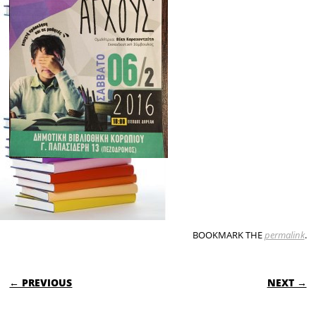
BOOKMARK THE
permalink
.
POST NAVIGATION
← PREVIOUS
NEXT →