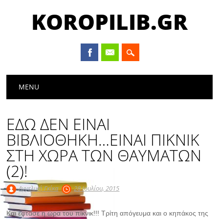
KOROPILIB.GR
Main menu
Skip
MENU
to
content
ΕΔΩ ΔΕΝ ΕΙΝΑΙ
ΒΙΒΛΙΟΘΗΚΗ…ΕΙΝΑΙ ΠΙΚΝΙΚ
ΣΤΗ ΧΩΡΑ ΤΩΝ ΘΑΥΜΑΤΩΝ
(2)!
Αγγελική Γκίκα
28 Ιουλίου, 2015
Και έφτασε η ώρα του πίκνικ!!! Τρίτη απόγευμα και ο κηπάκος της