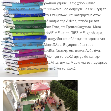
Δημοτικής Βιβλιοθήκης Κορωπίου γέμισε με τις χαρούμενες
φωνούλες μας. Η κα Θεανώ Ψυλλάκη μας οδή
γησε με ελεύθερη τη
φαντασία μας στη “Χώρα των Θαυμάτων” και κατεβήκαμε στον
μαγικό, ονειρικό και μοναδικό κόσμο της Αλίκης, παρέα με τον
‘Ασπρο Λαγό, τον Καπελά, τον Γάτο, τα Τραπουλόχαρτα. Μετά
τρέξαμε στα τραπέζια με το ΦΑΕ ΜΕ και το ΠΙΕΣ ΜΕ, χορέψαμε,
κάναμε ακροβατικά, παίξαμε παιχνίδια και σβήσαμε τα κεράκια για
τα γενέθλια της φίλης μας Μαρκέλλας. Ευχαριστούμε τους
εθελοντές Θάνο, Στάθη, Λεωνίδα, Νεφέλη, Δέσποινα, Ανδριάνα,
Ναρέ, τις κυρίες Σοφία και Ελένη για το μαλλί της γριάς και την
πεντανόστιμη … ρέουσα σοκολάτα, την κα Μαρία για το παγωμένο
τσάι και τις μητέρες για τα φαγητά και τα γλυκά!