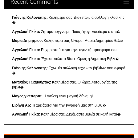
Recent Comments
Γιάννης Καλονιάτης:
Καλημέρα σας. Διαθέτω μία συλλογή κλασικής
�
Αγγελική Γκίκα:
Ζητάμε συγγνώμη. 'Ισως έφυγε νωρίτερα ο υπάλ
Μαρία Δημητρίου:
Καλησπέρα σας λέγομαι Μαρία Δημητρίου θέλω
Αγγελική Γκίκα:
Ευχαριστούμε για την ευγενική προσφορά σας,
Αγγελική Γκίκα:
'Εχετε απόλυτο δίκιο. 'Ομως η Δημοτική Βιβλι�
Γιάννης Καλονιάτης:
Εχω μία συλλογή τεχνικών βιβλίων που αφορά
�
Ματθαίος Τζιαμούρτας:
Καλημέρα σας. Οι ώρες λειτουργίας της
βιβλι�
Μαγος για παρτυ:
Η γνώση είναι μαγική δύναμη!
Ειρήνη Αδ:
Τι χρειάζεται για την εγγραφή μας στη βιβλι�
Αγγελική Γκίκα:
Καλημέρα σας. Δεχόμαστε βιβλία σε καλή κατά�