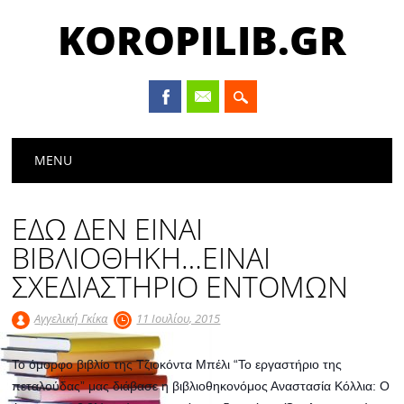
KOROPILIB.GR
Main menu
Skip
MENU
to
content
ΕΔΩ ΔΕΝ ΕΙΝΑΙ
ΒΙΒΛΙΟΘΗΚΗ…ΕΙΝΑΙ
ΣΧΕΔΙΑΣΤΗΡΙΟ ΕΝΤΟΜΩΝ
Αγγελική Γκίκα
11 Ιουλίου, 2015
Το όμορφο βιβλίο της Τζιοκόντα Μπέλι “Το εργαστήριο της
πεταλούδας” μας διάβασε η βιβλιοθηκονόμος Αναστασία Κόλλια: Ο