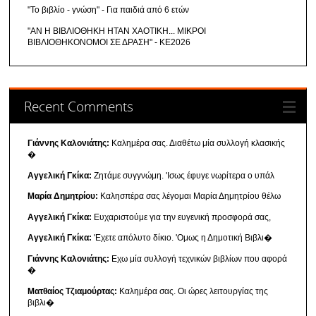
"Το βιβλίο - γνώση" - Για παιδιά από 6 ετών
"ΑΝ Η ΒΙΒΛΙΟΘΗΚΗ ΗΤΑΝ ΧΑΟΤΙΚΗ... ΜΙΚΡΟΙ
ΒΙΒΛΙΟΘΗΚΟΝΟΜΟΙ ΣΕ ΔΡΑΣΗ" - ΚΕ2026
Recent Comments
Γιάννης Καλονιάτης:
Καλημέρα σας. Διαθέτω μία συλλογή κλασικής
�
Αγγελική Γκίκα:
Ζητάμε συγγνώμη. 'Ισως έφυγε νωρίτερα ο υπάλ
Μαρία Δημητρίου:
Καλησπέρα σας λέγομαι Μαρία Δημητρίου θέλω
Αγγελική Γκίκα:
Ευχαριστούμε για την ευγενική προσφορά σας,
Αγγελική Γκίκα:
'Εχετε απόλυτο δίκιο. 'Ομως η Δημοτική Βιβλι�
Γιάννης Καλονιάτης:
Εχω μία συλλογή τεχνικών βιβλίων που αφορά
�
Ματθαίος Τζιαμούρτας:
Καλημέρα σας. Οι ώρες λειτουργίας της
βιβλι�