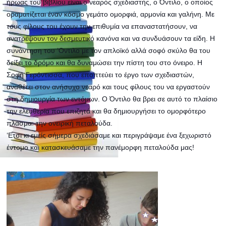
ήρωας του βιβλίου είναι ο νεαρός σχεδιαστής, ο Όντιλο, ο οποίος
οραματίζεται έναν κόσμο γεμάτο ομορφιά, αρμονία και γαλήνη. Με
τους φίλους του έχουν την επιθυμία να επαναστατήσουν, να
ανατρέψουν τον δεσμευτικό κανόνα και να συνδυάσουν τα είδη. Η
συνάντηση του ‘Οντιλο με τον απλοϊκό αλλά σοφό σκύλο θα του
δείξει το δρόμο και θα δυναμώσει την πίστη του στο όνειρ
ο. Η
Σοφή Γερόντισσα, που εποπτεύει το έργο των σχεδιαστών,
αναθέτει στον ανήσυχο νεαρό και τους φίλους του να εργαστούν
στη δημιουργία των εντόμων. Ο Όντιλο θα βρει σε αυτό το πλαίσιο
την ελευθερία που επιζητά και θα δημιουργήσει το ομορφότερο
πλάσμα: την ονειρική πεταλούδα.
‘Ετσι κι εμείς σήμερα σχεδιάσαμε και περιγράψαμε ένα ξεχωριστό
έντομο και κατασκευάσαμε την πανέμορφη πεταλούδα μας!