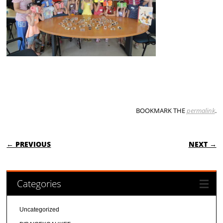
BOOKMARK THE
permalink
.
POST NAVIGATION
← PREVIOUS
NEXT →
Categories
Uncategorized