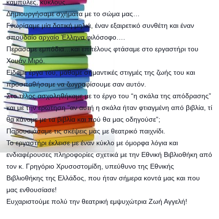
καμπύλες, κύκλους….
Δημιουργήσαμε σχήματα με το σώμα μας…
Γνωρίσαμε μία δοτική μηλιά, έναν εξαιρετικό συνθέτη και έναν
σπουδαίο αρχαίο Έλληνα φιλόσοφο….
Περάσαμε εμπόδια…και επιτέλους φτάσαμε στο εργαστήρι του
Χουάν Μιρό.
Είδαμε έργα του, μάθαμε σημαντικές στιγμές της ζωής του και
προσπαθήσαμε να ζωγραφίσουμε σαν αυτόν.
Στο τέλος ασχοληθήκαμε με το έργο του “η σκάλα της απόδρασης”
και με την ερώτηση “αν αυτή η σκάλα ήταν φτιαγμένη από βιβλία, τί
θα κάναμε με τα βιβλία και πού θα μας οδηγούσε”;
Παρουσιάσαμε τις σκέψεις μας με θεατρικό παιχνίδι.
Το εργαστήρι έκλεισε με έναν κύκλο με όμορφα λόγια και
ενδιαφέρουσες πληροφορίες σχετικά με την Εθνική Βιβλιοθήκη από
τον κ. Γρηγόριο Χρυσοστομίδη, υπεύθυνο της Εθνικής
Βιβλιοθήκης της Ελλάδος, που ήταν σήμερα κοντά μας και που
μας ενθουσίασε!
Ευχαριστούμε πολύ την θεατρική εμψυχώτρια Ζωή Αγγελή!