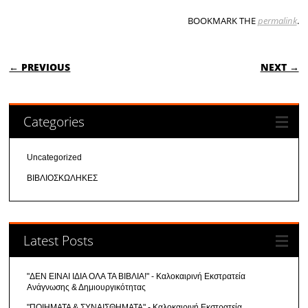
BOOKMARK THE
permalink
.
POST NAVIGATION
← PREVIOUS
NEXT →
Categories
Uncategorized
ΒΙΒΛΙΟΣΚΩΛΗΚΕΣ
Latest Posts
"ΔΕΝ ΕΙΝΑΙ ΙΔΙΑ ΟΛΑ ΤΑ ΒΙΒΛΙΑ!" - Καλοκαιρινή Εκστρατεία
Ανάγνωσης & Δημιουργικότητας
"ΠΟΙΗΜΑΤΑ & ΣΥΝΑΙΣΘΗΜΑΤΑ" - Καλοκαιρινή Εκστρατεία