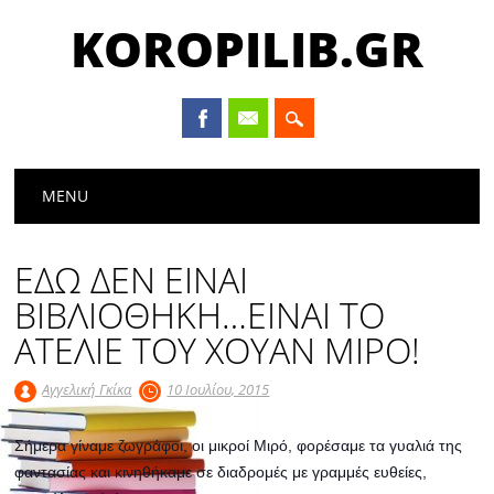
KOROPILIB.GR
Main menu
Skip
MENU
to
content
ΕΔΩ ΔΕΝ ΕΙΝΑΙ
ΒΙΒΛΙΟΘΗΚΗ…ΕΙΝΑΙ ΤΟ
ΑΤΕΛΙΕ ΤΟΥ ΧΟΥΑΝ ΜΙΡΟ!
Αγγελική Γκίκα
10 Ιουλίου, 2015
Σήμερα γίναμε ζωγράφοι, οι μικροί Μιρό, φορέσαμε τα γυαλιά της
φαντασίας και κινηθήκαμε σε διαδρομές με γραμμές ευθείες,