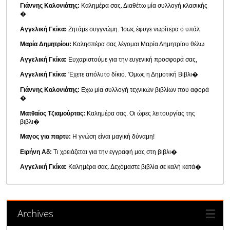
Γιάννης Καλονιάτης:
Καλημέρα σας. Διαθέτω μία συλλογή κλασικής
�
Αγγελική Γκίκα:
Ζητάμε συγγνώμη. 'Ισως έφυγε νωρίτερα ο υπάλ
Μαρία Δημητρίου:
Καλησπέρα σας λέγομαι Μαρία Δημητρίου θέλω
Αγγελική Γκίκα:
Ευχαριστούμε για την ευγενική προσφορά σας,
Αγγελική Γκίκα:
'Εχετε απόλυτο δίκιο. 'Ομως η Δημοτική Βιβλι�
Γιάννης Καλονιάτης:
Εχω μία συλλογή τεχνικών βιβλίων που αφορά
�
Ματθαίος Τζιαμούρτας:
Καλημέρα σας. Οι ώρες λειτουργίας της
βιβλι�
Μαγος για παρτυ:
Η γνώση είναι μαγική δύναμη!
Ειρήνη Αδ:
Τι χρειάζεται για την εγγραφή μας στη βιβλι�
Αγγελική Γκίκα:
Καλημέρα σας. Δεχόμαστε βιβλία σε καλή κατά�
Archives