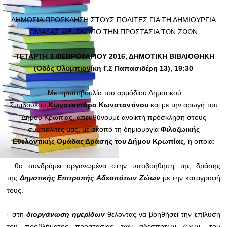
ΔΗΜΟΣΙΑ ΠΡΟΣΚΛΗΣΗ ΣΤΟΥΣ ΠΟΛΙΤΕΣ ΓΙΑ ΤΗ ΔΗΜΙΟΥΡΓΙΑ
ΟΜΑΔΑΣ ΜΕ ΣΚΟΠΟ ΤΗΝ ΠΡΟΣΤΑΣΙΑ ΤΩΝ ΖΩΩΝ
ΤΕΤΑΡΤΗ 3 ΦΕΒΡΟΥΑΡΙΟΥ 2016, ΔΗΜΟΤΙΚΗ ΒΙΒΛΙΟΘΗΚΗ
(Οδός Ολυμπιονίκη Γ.Σ Παπασιδέρη 13), 19:30
Με πρωτοβουλία του αρμόδιου Δημοτικού
Συμβούλου,
Κωνσταντάρα Κωνσταντίνου
και με την αρωγή του
Δήμου Κρωπίας, απευθύνουμε ανοικτή πρόσκληση στους
συμπολίτες μας, με σκοπό τη δημιουργία
Φιλοζωικής
Εθελοντικής Ομάδας Δράσης του Δήμου Κρωπίας
, η οποία:
·
θα συνδράμει οργανωμένα στην υποβοήθηση της δράσης
της
Δημοτικής Επιτροπής Αδεσπότων Ζώων
με την καταγραφή
τους.
·
στη
διοργάνωση ημερίδων
θέλοντας να βοηθήσει την επίλυση
του προβλήματος προστασίας των αδέσποτων ζώων, του