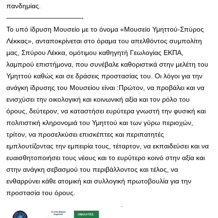
πανδημίας.
———————————-
Το υπό ίδρυση Μουσείο με το όνομα «Μουσείο Υμηττού-Σπύρος
Λέκκας», ανταποκρίνεται στο όραμα του απελθόντος συμπολίτη
μας, Σπύρου Λέκκα, ομότιμου καθηγητή Γεωλογίας ΕΚΠΑ,
λαμπρού επιστήμονα, που συνέβαλε καθοριστικά στην μελέτη του
Υμηττού καθώς και σε δράσεις προστασίας του. Οι λόγοι για την
ανάγκη ίδρυσης του Μουσείου είναι :Πρώτον, να προβάλει και να
ενισχύσει την οικολογική και κοινωνική αξία και τον ρόλο του
όρους, δεύτερον, να καταστήσει ευρύτερα γνωστή την φυσική και
πολιτιστική κληρονομιά του Υμηττού και των γύρω περιοχών,
τρίτον, να προσελκύσει επισκέπτες και περιπατητές
εμπλουτίζοντας την εμπειρία τους, τέταρτον, να εκπαιδεύσει και να
ευαισθητοποιήσει τους νέους και το ευρύτερο κοινό στην αξία και
στην ανάγκη σεβασμού του περιβάλλοντος και τέλος, να
ενθαρρύνει κάθε ατομική και συλλογική πρωτοβουλία για την
προστασία του όρους.
.