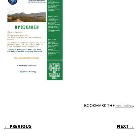
BOOKMARK THE
permalink
.
POST NAVIGATION
← PREVIOUS
NEXT →