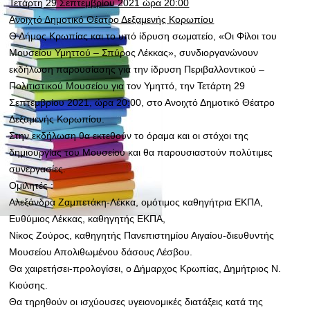
Τετάρτη 29 Σεπτεμβρίου 2021 ώρα 20:00
Ανοιχτό Δημοτικό Θέατρο Δεξαμενής Κορωπίου
Ο Δήμος Κρωπίας και το υπό ίδρυση σωματείο, «Οι Φίλοι του
Μουσείου Υμηττού – Σπύρος Λέκκας», συνδιοργανώνουν
εκδήλωση παρουσίασης για την ίδρυση Περιβαλλοντικού –
Πολιτιστικού Μουσείου για τον Υμηττό, την Τετάρτη 29
Σεπτεμβρίου 2021, ώρα 20:00, στο Ανοιχτό Δημοτικό Θέατρο
Δεξαμενής Κορωπίου.
Στην εκδήλωση θα εκτεθούν το όραμα και οι στόχοι της
δημιουργίας του Μουσείου και θα παρουσιαστούν πολύτιμες
συνεργασίες.
Ομιλητές :
Αλεξάνδρα Ζαμπετάκη-Λέκκα, ομότιμος καθηγήτρια ΕΚΠΑ,
Ευθύμιος Λέκκας, καθηγητής ΕΚΠΑ,
Νίκος Ζούρος, καθηγητής Πανεπιστημίου Αιγαίου-διευθυντής
Μουσείου Απολιθωμένου δάσους Λέσβου.
Θα χαιρετήσει-προλογίσει, ο Δήμαρχος Κρωπίας, Δημήτριος Ν.
Κιούσης.
Θα τηρηθούν οι ισχύουσες υγειονομικές διατάξεις κατά της