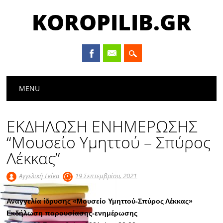
KOROPILIB.GR
Main menu
Skip
MENU
to
content
ΕΚΔΗΛΩΣΗ ΕΝΗΜΕΡΩΣΗΣ
“Μουσείο Υμηττού – Σπύρος
Λέκκας”
Αγγελική Γκίκα
19 Σεπτεμβρίου, 2021
Αναγγελία ίδρυσης «Μουσείο Υμηττού-Σπύρος Λέκκας»
Εκδήλωση παρουσίασης-ενημέρωσης