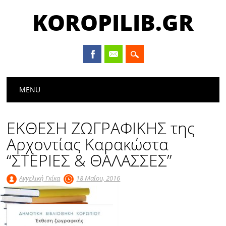
KOROPILIB.GR
Main menu
Skip
MENU
to
content
ΕΚΘΕΣΗ ΖΩΓΡΑΦΙΚΗΣ της
Αρχοντίας Καρακώστα
“ΣΤΕΡΙΕΣ & ΘΑΛΑΣΣΕΣ”
Αγγελική Γκίκα
18 Μαΐου, 2016