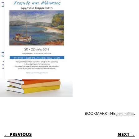
BOOKMARK THE
permalink
.
POST NAVIGATION
← PREVIOUS
NEXT →