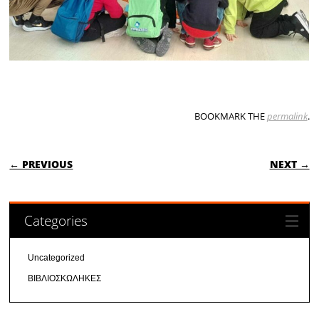
BOOKMARK THE
permalink
.
POST NAVIGATION
← PREVIOUS
NEXT →
Categories
Uncategorized
ΒΙΒΛΙΟΣΚΩΛΗΚΕΣ