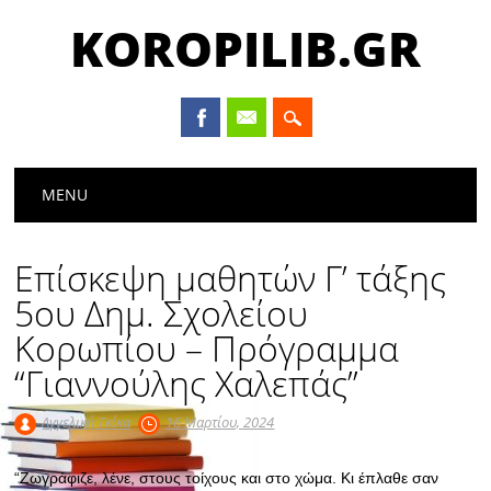
KOROPILIB.GR
Main menu
Skip
MENU
to
content
Επίσκεψη μαθητών Γ’ τάξης
5ου Δημ. Σχολείου
Κορωπίου – Πρόγραμμα
“Γιαννούλης Χαλεπάς”
Αγγελική Γκίκα
16 Μαρτίου, 2024
“Ζωγράφιζε, λένε, στους τοίχους και στο χώμα. Κι έπλαθε σαν