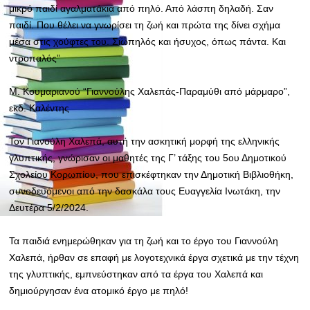
μικρό παιδί αγαλματάκια από πηλό. Από λάσπη δηλαδή. Σαν
παιδί. Που θέλει να γνωρίσει τη ζωή και πρώτα της δίνει σχήμα
μέσα στις χούφτες του. Σιωπηλός και ήσυχος, όπως πάντα. Και
ντροπαλός”
Μ. Κουμαριανού “Γιαννούλης Χαλεπάς-Παραμύθι από μάρμαρο”,
εκδ. Καλέντης
Τον Γιανούλη Χαλεπά, αυτή την ασκητική μορφή της ελληνικής
γλυπτικής, γνώρισαν οι μαθητές της Γ’ τάξης του 5ου Δημοτικού
Σχολείου Κορωπίου, που επισκέφτηκαν την Δημοτική Βιβλιοθήκη,
συνοδευόμενοι από την δασκάλα τους Ευαγγελία Ινωτάκη, την
Δευτέρα 5/2/2024.
Τα παιδιά ενημερώθηκαν για τη ζωή και το έργο του Γιαννούλη
Χαλεπά, ήρθαν σε επαφή με λογοτεχνικά έργα σχετικά με την τέχνη
της γλυπτικής, εμπνεύστηκαν από τα έργα του Χαλεπά και
δημιούργησαν ένα ατομικό έργο με πηλό!