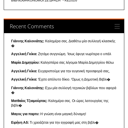
ΒΙΒΛΙΟΘΗΚΟΝΟΜΟΙ ΣΕ ΔΡΑΣΗ" - ΚΕ2026
Recent Comments
Γιάννης Καλονιάτης:
Καλημέρα σας. Διαθέτω μία συλλογή κλασικής
�
Αγγελική Γκίκα:
Ζητάμε συγγνώμη. 'Ισως έφυγε νωρίτερα ο υπάλ
Μαρία Δημητρίου:
Καλησπέρα σας λέγομαι Μαρία Δημητρίου θέλω
Αγγελική Γκίκα:
Ευχαριστούμε για την ευγενική προσφορά σας,
Αγγελική Γκίκα:
'Εχετε απόλυτο δίκιο. 'Ομως η Δημοτική Βιβλι�
Γιάννης Καλονιάτης:
Εχω μία συλλογή τεχνικών βιβλίων που αφορά
�
Ματθαίος Τζιαμούρτας:
Καλημέρα σας. Οι ώρες λειτουργίας της
βιβλι�
Μαγος για παρτυ:
Η γνώση είναι μαγική δύναμη!
Ειρήνη Αδ:
Τι χρειάζεται για την εγγραφή μας στη βιβλι�