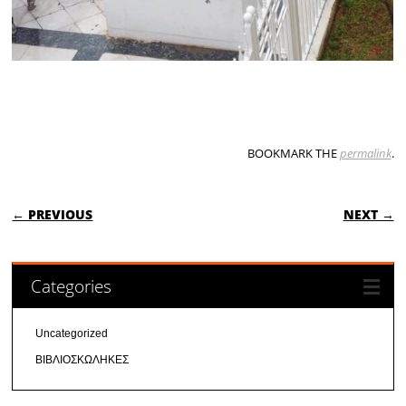
BOOKMARK THE
permalink
.
POST NAVIGATION
← PREVIOUS
NEXT →
Categories
Uncategorized
ΒΙΒΛΙΟΣΚΩΛΗΚΕΣ