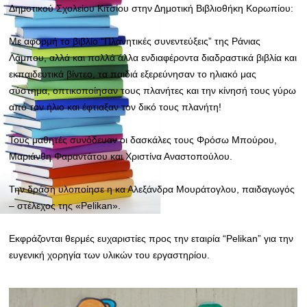
Δημοτικού Σχολείου Κιτσίου στην Δημοτική Βιβλιοθήκη Κορωπίου:
Με αφορμή το βιβλίο “Πλανητικές συνεντεύξεις” της Ράνιας
Λάμπου, αλλά και πολλά άλλα ενδιαφέροντα διαδραστικά βιβλία και
εκπαιδευτικά βίντεο, τα παιδιά εξερεύνησαν το ηλιακό μας
σύστημα, οπτικοποίησαν τους πλανήτες και την κίνησή τους γύρω
από τον ήλιο και έφτιαξαν τον δικό τους πλανήτη!
Τους μαθητές συνόδευαν οι δασκάλες τους Φρόσω Μπούρου,
Μαριάνθη
Φαραντάτου και Χριστίνα Αναστοπούλου.
Την δράση υλοποίησε η κα Αλεξάνδρα Μουράτογλου, παιδαγωγός
– στέλεχος της «Pelikan».
Εκφράζονται θερμές ευχαριστίες προς την εταιρία “Pelikan” για την
ευγενική χορηγία των υλικών του εργαστηρίου.