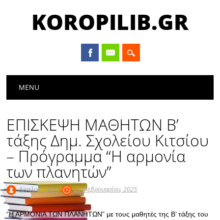
KOROPILIB.GR
Main menu
Skip
MENU
to
content
ΕΠΙΣΚΕΨΗ ΜΑΘΗΤΩΝ Β’
τάξης Δημ. Σχολείου Κιτσίου
– Πρόγραμμα “Η αρμονία
των πλανητών”
Αγγελική Γκίκα
22 Φεβρουαρίου, 2025
“Η ΑΡΜΟΝΙΑ ΤΩΝ ΠΛΑΝΗΤΩΝ” με τους μαθητές της Β’ τάξης του