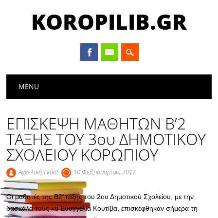
KOROPILIB.GR
Main menu
Skip
MENU
to
content
ΕΠΙΣΚΕΨΗ ΜΑΘΗΤΩΝ Β’2
ΤΑΞΗΣ ΤΟΥ 3ου ΔΗΜΟΤΙΚΟΥ
ΣΧΟΛΕΙΟΥ ΚΟΡΩΠΙΟΥ
Αγγελική Γκίκα
10 Φεβρουαρίου, 2017
Οι μαθητές της Β2’ τάξης του 2ου Δημοτικού Σχολείου, με την
δασκάλα τους κα Ευαγγελία Κουτίβα, επισκέφθηκαν σήμερα τη