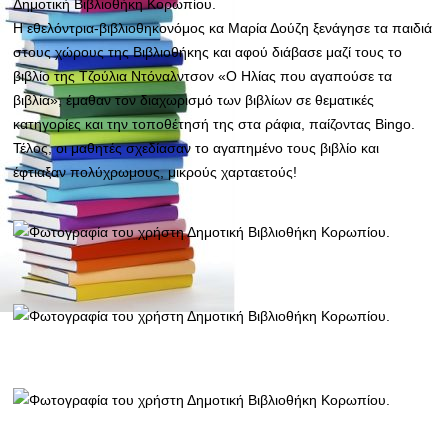
Δημοτική Βιβλιοθήκη Κορωπίου.
Η εθελόντρια-βιβλιοθηκονόμος κα Μαρία Δούζη ξενάγησε τα παιδιά
στους χώρους της Βιβλιοθήκης και αφού διάβασε μαζί τους το
βιβλίο της Τζούλια Ντόναλντσον «Ο Ηλίας που αγαπούσε τα
βιβλία», έμαθαν τον διαχωρισμό των βιβλίων σε θεματικές
κατηγορίες και την τοποθέτησή της στα ράφια, παίζοντας Bingo.
Τέλος, οι μαθητές σχεδίασαν το αγαπημένο τους βιβλίο και
έφτιαξαν πολύχρωμους, μικρούς χαρταετούς!