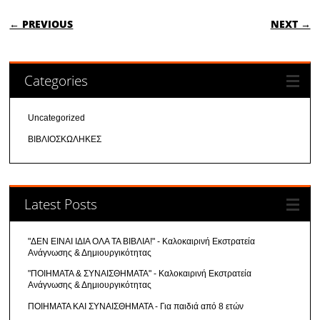
POST NAVIGATION
← PREVIOUS
NEXT →
Categories
Uncategorized
ΒΙΒΛΙΟΣΚΩΛΗΚΕΣ
Latest Posts
"ΔΕΝ ΕΙΝΑΙ ΙΔΙΑ ΟΛΑ ΤΑ ΒΙΒΛΙΑ!" - Καλοκαιρινή Εκστρατεία
Ανάγνωσης & Δημιουργικότητας
"ΠΟΙΗΜΑΤΑ & ΣΥΝΑΙΣΘΗΜΑΤΑ" - Καλοκαιρινή Εκστρατεία
Ανάγνωσης & Δημιουργικότητας
ΠΟΙΗΜΑΤΑ ΚΑΙ ΣΥΝΑΙΣΘΗΜΑΤΑ - Για παιδιά από 8 ετών