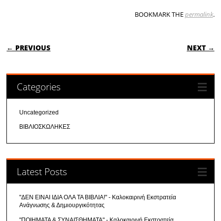
BOOKMARK THE
permalink
.
POST NAVIGATION
← PREVIOUS
NEXT →
Categories
Uncategorized
ΒΙΒΛΙΟΣΚΩΛΗΚΕΣ
Latest Posts
"ΔΕΝ ΕΙΝΑΙ ΙΔΙΑ ΟΛΑ ΤΑ ΒΙΒΛΙΑ!" - Καλοκαιρινή Εκστρατεία
Ανάγνωσης & Δημιουργικότητας
"ΠΟΙΗΜΑΤΑ & ΣΥΝΑΙΣΘΗΜΑΤΑ" - Καλοκαιρινή Εκστρατεία