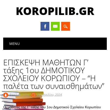
KOROPILIB.GR
Main menu
Skip
MENU
to
content
ΕΠΙΣΚΕΨΗ ΜΑΘΗΤΩΝ Γ’
τάξης 1ου ΔΗΜΟΤΙΚΟΥ
ΣΧΟΛΕΙΟΥ ΚΟΡΩΠΙΟΥ – “Η
παλέτα των συναισθημάτων”
Αγγελική Γκίκα
24 Απριλίου, 2024
Οι μαθητές της Γ’ τάξης του 1ου Δημοτικού Σχολείου Κορωπίου