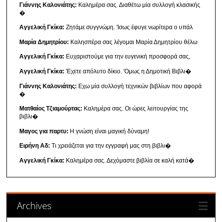
Γιάννης Καλονιάτης:
Καλημέρα σας. Διαθέτω μία συλλογή κλασικής
�
Αγγελική Γκίκα:
Ζητάμε συγγνώμη. 'Ισως έφυγε νωρίτερα ο υπάλ
Μαρία Δημητρίου:
Καλησπέρα σας λέγομαι Μαρία Δημητρίου θέλω
Αγγελική Γκίκα:
Ευχαριστούμε για την ευγενική προσφορά σας,
Αγγελική Γκίκα:
'Εχετε απόλυτο δίκιο. 'Ομως η Δημοτική Βιβλι�
Γιάννης Καλονιάτης:
Εχω μία συλλογή τεχνικών βιβλίων που αφορά
�
Ματθαίος Τζιαμούρτας:
Καλημέρα σας. Οι ώρες λειτουργίας της
βιβλι�
Μαγος για παρτυ:
Η γνώση είναι μαγική δύναμη!
Ειρήνη Αδ:
Τι χρειάζεται για την εγγραφή μας στη βιβλι�
Αγγελική Γκίκα:
Καλημέρα σας. Δεχόμαστε βιβλία σε καλή κατά�
Archives