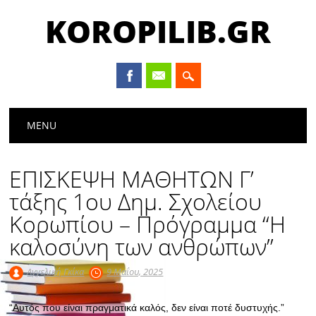
KOROPILIB.GR
Main menu
Skip
MENU
to
content
ΕΠΙΣΚΕΨΗ ΜΑΘΗΤΩΝ Γ’
τάξης 1ου Δημ. Σχολείου
Κορωπίου – Πρόγραμμα “Η
καλοσύνη των ανθρώπων”
Αγγελική Γκίκα
9 Μαΐου, 2025
“Αυτός που είναι πραγματικά καλός, δεν είναι ποτέ δυστυχής.”