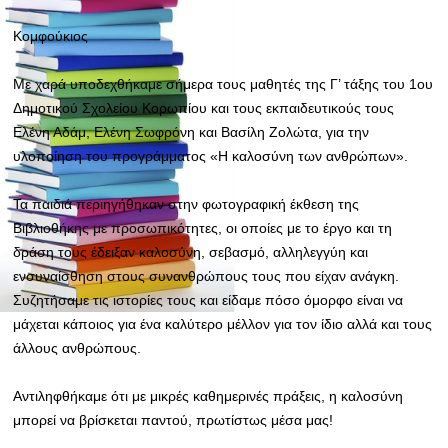
Κομφούκιος
Με χαρά υποδεχθήκαμε σήμερα τους μαθητές της Γ’ τάξης του 1ου
Δημοτικού Σχολείου Κορωπίου και τους εκπαιδευτικούς τους
Ελένη Αδάμ, Ελένη Σωφρόνη και Βασίλη Ζολώτα, για την
υλοποίηση του προγράμματος «Η καλοσύνη των ανθρώπων».
Τα παιδιά περιηγήθηκαν στην φωτογραφική έκθεση της
Βιβλιοθήκης με προσωπικότητες, οι οποίες με το έργο και τη
δράση τους έδειξαν καλοσύνη, σεβασμό, αλληλεγγύη και
ενσυναίσθηση στους συνανθρώπους τους που είχαν ανάγκη.
Συζητήσαμε τις ιστορίες τους και είδαμε πόσο όμορφο είναι να
μάχεται κάποιος για ένα καλύτερο μέλλον για τον ίδιο αλλά και τους
άλλους ανθρώπους.
Αντιληφθήκαμε ότι με μικρές καθημερινές πράξεις, η καλοσύνη
μπορεί να βρίσκεται παντού, πρωτίστως μέσα μας!