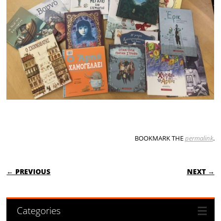
BOOKMARK THE
permalink
.
POST NAVIGATION
← PREVIOUS
NEXT →
Categories