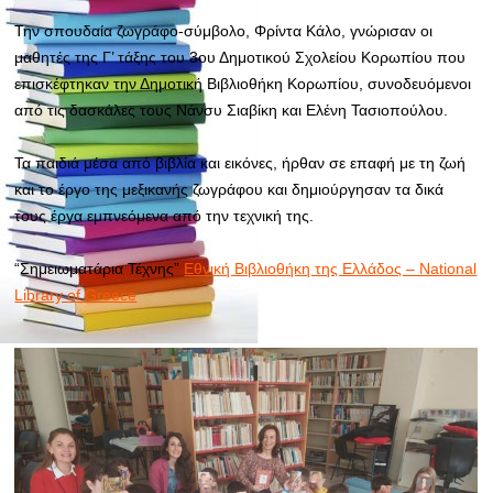
Την σπουδαία ζωγράφο-σύμβολο, Φρίντα Κάλο, γνώρισαν οι
μαθητές της Γ’ τάξης του 3ου Δημοτικού Σχολείου Κορωπίου που
επισκέφτηκαν την Δημοτική Βιβλιοθήκη Κορωπίου, συνοδευόμενοι
από τις δασκάλες τους Νάνσυ Σιαβίκη και Ελένη Τασιοπούλου.
Τα παιδιά μέσα από βιβλία και εικόνες, ήρθαν σε επαφή με τη ζωή
και το έργο της μεξικανής ζωγράφου και δημιούργησαν τα δικά
τους έργα εμπνεόμενα από την τεχνική
της.
“Σημειωματάρια Τέχνης”
Εθνική Βιβλιοθήκη της Ελλάδος – National
Library of Greece