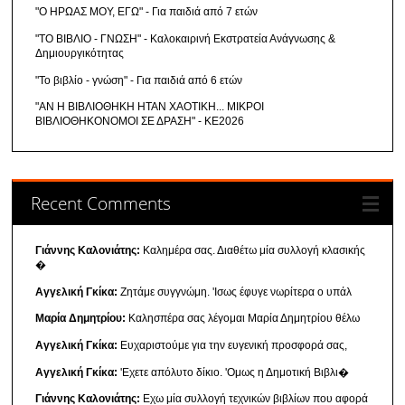
"Ο ΗΡΩΑΣ ΜΟΥ, ΕΓΩ" - Για παιδιά από 7 ετών
"ΤΟ ΒΙΒΛΙΟ - ΓΝΩΣΗ" - Καλοκαιρινή Εκστρατεία Ανάγνωσης &
Δημιουργικότητας
"Το βιβλίο - γνώση" - Για παιδιά από 6 ετών
"ΑΝ Η ΒΙΒΛΙΟΘΗΚΗ ΗΤΑΝ ΧΑΟΤΙΚΗ... ΜΙΚΡΟΙ
ΒΙΒΛΙΟΘΗΚΟΝΟΜΟΙ ΣΕ ΔΡΑΣΗ" - ΚΕ2026
Recent Comments
Γιάννης Καλονιάτης:
Καλημέρα σας. Διαθέτω μία συλλογή κλασικής
�
Αγγελική Γκίκα:
Ζητάμε συγγνώμη. 'Ισως έφυγε νωρίτερα ο υπάλ
Μαρία Δημητρίου:
Καλησπέρα σας λέγομαι Μαρία Δημητρίου θέλω
Αγγελική Γκίκα:
Ευχαριστούμε για την ευγενική προσφορά σας,
Αγγελική Γκίκα:
'Εχετε απόλυτο δίκιο. 'Ομως η Δημοτική Βιβλι�
Γιάννης Καλονιάτης:
Εχω μία συλλογή τεχνικών βιβλίων που αφορά