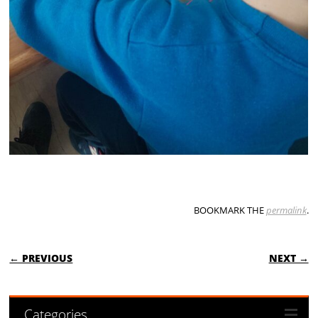
BOOKMARK THE
permalink
.
POST NAVIGATION
← PREVIOUS
NEXT →
Categories