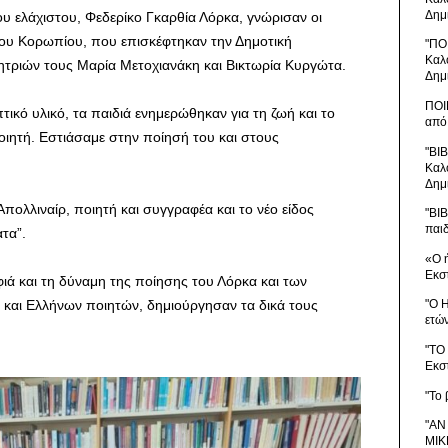
Δημ
ου ελάχιστου, Φεδερίκο Γκαρθία Λόρκα, γνώρισαν οι
ίου Κορωπίου, που επισκέφτηκαν την Δημοτική
"ΠΟ
Καλ
ητριών τους Μαρία Μετοχιανάκη και Βικτωρία Κυργώτα.
Δημ
ΠΟΙ
ικό υλικό, τα παιδιά ενημερώθηκαν για τη ζωή και το
από
ιητή. Εστιάσαμε στην ποίησή του και στους
"ΒΙ
Καλ
Δημ
Απολλιναίρ, ποιητή και συγγραφέα και το νέο είδος
"ΒΙ
παι
τα”.
«Ο 
Εκσ
ιά και τη δύναμη της ποίησης του Λόρκα και των
 και Ελλήνων ποιητών, δημιούργησαν τα δικά τους
"Ο 
ετώ
"ΤΟ
Εκσ
"Το 
"ΑΝ
ΜΙΚ