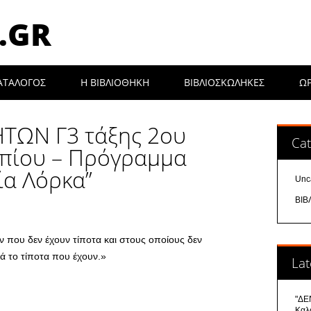
.GR
ΑΤΑΛΟΓΟΣ
Η ΒΙΒΛΙΟΘΉΚΗ
ΒΙΒΛΙΟΣΚΩΛΗΚΕΣ
Ω
ΤΩΝ Γ3 τάξης 2ου
Cat
πίου – Πρόγραμμα
ία Λόρκα”
Unc
ΒΙΒ
 που δεν έχουν τίποτα και στους οποίους δεν
κά το τίποτα που έχουν.»
Lat
"ΔΕΝ
Καλ