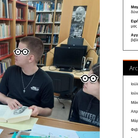
Μαγ
δύν
Ειρ
μας
Αγγ
βιβ
Arc
Ιού
Ιού
Μάι
Απρ
Μάρ
Φεβ