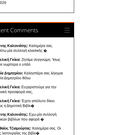
026
cent Comments
ννης Καλονιάτης:
Καλημέρα σας.
θέτω μία συλλογή κλασικής �
ελική Γκίκα:
Ζητάμε συγγνώμη. 'Ισως
γε νωρίτερα ο υπάλ
ία Δημητρίου:
Καλησπέρα σας λέγομαι
ία Δημητρίου θέλω
ελική Γκίκα:
Ευχαριστούμε για την
ενική προσφορά σας,
ελική Γκίκα:
'Εχετε απόλυτο δίκιο.
ως η Δημοτική Βιβλι�
ννης Καλονιάτης:
Εχω μία συλλογή
νικών βιβλίων που αφορά �
θαίος Τζιαμούρτας:
Καλημέρα σας. Οι
ς λειτουργίας της βιβλι�