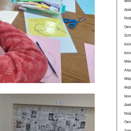
Ιαν
Δεκ
Νοέ
Οκτ
Σεπ
Ιού
Ιού
Μάι
Απρ
Μάρ
Φεβ
Ιαν
Δεκ
Νοέ
Οκτ
Σεπ