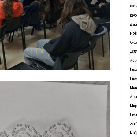
Φεβ
Ιαν
Δεκ
Νοέ
Οκτ
Σεπ
Αύγ
Ιού
Ιού
Μάι
Απρ
Μάρ
Ιαν
Δεκ
Νοέ