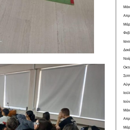
Μάι
Απρ
Μάρ
Φεβ
Ιαν
Δεκ
Νοέ
Οκτ
Σεπ
Αύγ
Ιού
Ιού
Μάι
Απρ
Μάρ