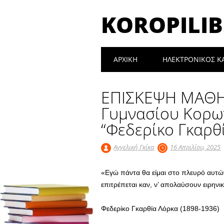
KOROPILIB
Main menu
Skip
ΑΡΧΙΚΉ
ΗΛΕΚΤΡΟΝΙΚΟΣ Κ
to
content
ΕΠΙΣΚΕΨΗ ΜΑΘΗ
Γυμνασίου Κορω
“Φεδερίκο Γκαρθ
Αγγελική Γκίκα
16 Απριλίου, 2025
«Εγώ πάντα θα είμαι στο πλευρό αυτών
επιτρέπεται καν, ν’ απολαύσουν ειρηνι
Φεδερίκο Γκαρθία Λόρκα
(1898-1936)