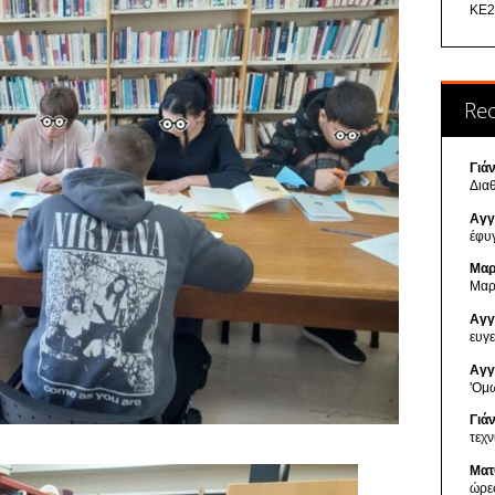
ΚΕ2
Re
Γιά
Δια
Αγγ
έφυ
Μαρ
Μαρ
Αγγ
ευγ
Αγγ
'Ομ
Γιά
τεχ
Ματ
ώρε