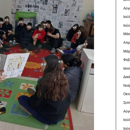
Αύγ
Ιού
Ιού
Μάι
Απρ
Μάρ
Φεβ
Ιαν
Δεκ
Νοέ
Οκτ
Σεπ
Αύγ
Ιού
Ιού