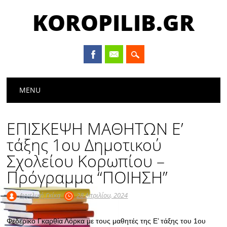
KOROPILIB.GR
Main menu
Skip
MENU
to
content
ΕΠΙΣΚΕΨΗ ΜΑΘΗΤΩΝ Ε’
τάξης 1ου Δημοτικού
Σχολείου Κορωπίου –
Πρόγραμμα “ΠΟΙΗΣΗ”
Αγγελική Γκίκα
28 Απριλίου, 2024
Φεδερίκο Γκαρθία Λόρκα με τους μαθητές της Ε’ τάξης του 1ου