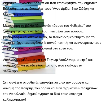
Δημοτικού Σχολείου Κορωπίου που επισκέφτηκαν την Δημοτική
Βιβλιοθήκη με τις δασκάλες τους ‘Αννα Δρίβα, Βίκυ Σιδέρη και
Μαρία Κάρλοβιτς.
Με αφορμή το βιβλίο “Ο μαγικός κόσμος του Φεδερίκο” του
Σωτήρη Τριβιζά, εκδ. Διάπλαση και μέσα από πλούσια
βιβλιογραφία και οπτικό υλικό, τα παιδιά ενημερώθηκαν για το
ποιητικό έργο του μεγάλου Ισπανού ποιητή και αναγνώρισαν τους
συμβολισμούς που χρησιμοποιεί στα έργα του.
Ακολούθως
μιλήσαμε για τον Γκιγιώμ Απολλιναίρ, ποιητή και
συγγραφέα και το νέο είδος ποίησης που εισήγαγε τα
“Καλλιγράμματα”.
Στη συνέχεια οι μαθητές εμπνεόμενοι από την ομορφιά και τη
δύναμη της ποίησης του Λόρκα και των σχηματικών ποιημάτων
του Απολλιναίρ, δημιούργησαν τα δικά τους υπέροχα
καλλιγράμματα!