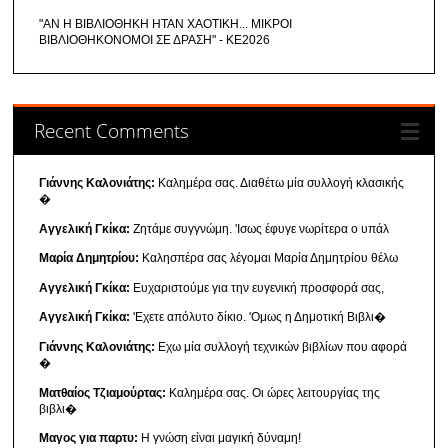
"ΑΝ Η ΒΙΒΛΙΟΘΗΚΗ ΗΤΑΝ ΧΑΟΤΙΚΗ... ΜΙΚΡΟΙ
ΒΙΒΛΙΟΘΗΚΟΝΟΜΟΙ ΣΕ ΔΡΑΣΗ" - ΚΕ2026
Recent Comments
Γιάννης Καλονιάτης:
Καλημέρα σας. Διαθέτω μία συλλογή κλασικής
�
Αγγελική Γκίκα:
Ζητάμε συγγνώμη. 'Ισως έφυγε νωρίτερα ο υπάλ
Μαρία Δημητρίου:
Καλησπέρα σας λέγομαι Μαρία Δημητρίου θέλω
Αγγελική Γκίκα:
Ευχαριστούμε για την ευγενική προσφορά σας,
Αγγελική Γκίκα:
'Εχετε απόλυτο δίκιο. 'Ομως η Δημοτική Βιβλι�
Γιάννης Καλονιάτης:
Εχω μία συλλογή τεχνικών βιβλίων που αφορά
�
Ματθαίος Τζιαμούρτας:
Καλημέρα σας. Οι ώρες λειτουργίας της
βιβλι�
Μαγος για παρτυ:
Η γνώση είναι μαγική δύναμη!