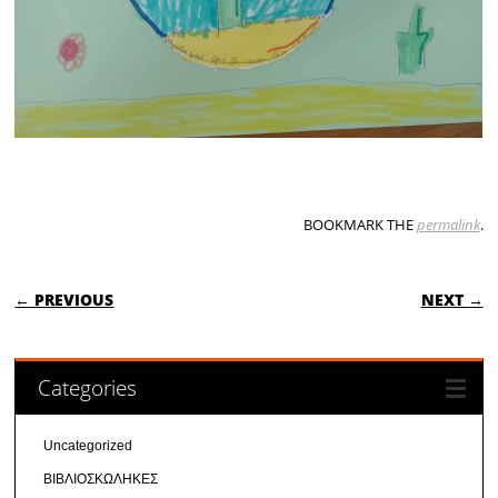
BOOKMARK THE
permalink
.
POST NAVIGATION
← PREVIOUS
NEXT →
Categories
Uncategorized
ΒΙΒΛΙΟΣΚΩΛΗΚΕΣ