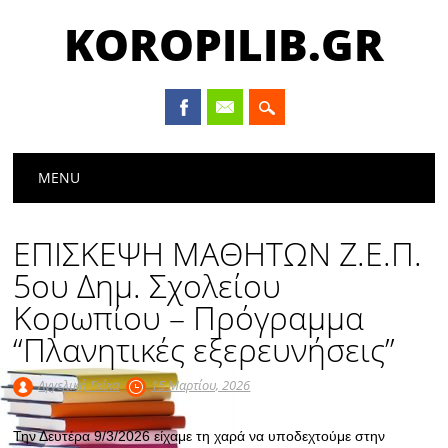
KOROPILIB.GR
Main menu
Skip
MENU
to
content
ΕΠΙΣΚΕΨΗ ΜΑΘΗΤΩΝ Ζ.Ε.Π.
5ου Δημ. Σχολείου
Κορωπίου – Πρόγραμμα
“Πλανητικές εξερευνήσεις”
Αγγελική Γκίκα
15 Μαρτίου, 2026
Την Δευτέρα 9/3/2026 είχαμε τη χαρά να υποδεχτούμε στην