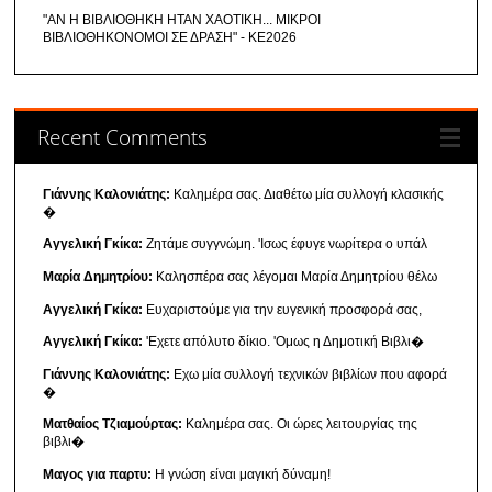
"ΑΝ Η ΒΙΒΛΙΟΘΗΚΗ ΗΤΑΝ ΧΑΟΤΙΚΗ... ΜΙΚΡΟΙ
ΒΙΒΛΙΟΘΗΚΟΝΟΜΟΙ ΣΕ ΔΡΑΣΗ" - ΚΕ2026
Recent Comments
Γιάννης Καλονιάτης:
Καλημέρα σας. Διαθέτω μία συλλογή κλασικής
�
Αγγελική Γκίκα:
Ζητάμε συγγνώμη. 'Ισως έφυγε νωρίτερα ο υπάλ
Μαρία Δημητρίου:
Καλησπέρα σας λέγομαι Μαρία Δημητρίου θέλω
Αγγελική Γκίκα:
Ευχαριστούμε για την ευγενική προσφορά σας,
Αγγελική Γκίκα:
'Εχετε απόλυτο δίκιο. 'Ομως η Δημοτική Βιβλι�
Γιάννης Καλονιάτης:
Εχω μία συλλογή τεχνικών βιβλίων που αφορά
�
Ματθαίος Τζιαμούρτας:
Καλημέρα σας. Οι ώρες λειτουργίας της
βιβλι�
Μαγος για παρτυ:
Η γνώση είναι μαγική δύναμη!