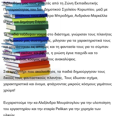
Βιβλιοθήκη μας τους μαθητές από τη Ζώνη Εκπαιδευτικής
Προτεραιότητας του 5ου Δημοτικού Σχολείου Κορωπίου, μαζί με
τους δασκάλους τους Δήμητρα Μπροδήμα, Ανδριάνα-Μαρκέλλα
Μπρη και Δημήτρη Σάρρο.
Τα παιδιά ταξίδεψαν νοερά στο διάστημα, γνώρισαν τους πλανήτες
του ηλιακού μας συστήματος, μίλησαν για τα χαρακτηριστικά τους
και μοιράστηκαν τις απορίες και τη φαντασία τους για το σύμπαν.
Μέσα από εικόνες και βιβλία, η γνώση έγινε παιχνίδι και το
διάστημα ένας κόσμος γεμάτος ανακαλύψεις.
Στο εργαστήρι που ακολούθησε, τα παιδιά δημιούργησαν τους
δικούς τους φανταστικούς πλανήτες, Τους έδωσαν σχήμα,
χαρακτηριστικά και όνομα, φτιάχνοντας μικρούς κόσμους γεμάτους
χρώμα!
Ευχαριστούμε την κα Αλεξάνδρα Μουράτογλου για την υλοποίηση
του εργαστηρίου και την εταιρία Pelikan για την χορηγία των
υλικών.