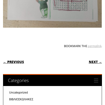
BOOKMARK THE
permalink
.
POST NAVIGATION
← PREVIOUS
NEXT →
Categories
Uncategorized
ΒΙΒΛΙΟΣΚΩΛΗΚΕΣ