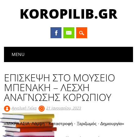
KOROPILIB.GR
Main menu
Skip
MENU
to
content
ΕΠΙΣΚΕΨΗ ΣΤΟ ΜΟΥΣΕΙΟ
ΜΠΕΝΑΚΗ – ΛΕΣΧΗ
ΑΝΑΓΝΩΣΗΣ ΚΟΡΩΠΙΟΥ
Αγγελική Γκίκα
21 Ιανουαρίου, 2023
«ΜΙΚΡΑ ΑΣΙΑ: Λάμψη · Καταστροφή · Ξεριζωμός · Δημιουργία»