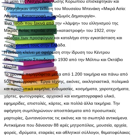
Τα μέλη της Λέσχης Ανάγνωσης Κορωπίου επισκέφτηκαν και
ξεναγήθηκαν στην έκθεση του Μουσείου Μπενάκη «Μικρά Ασία:
Λάμψη – Καταστροφή – Ξεριζωμός Δημιουργία».
Ένα ταξίδι που ξεκινά από την «λάμψη» του ελληνισμού της
Μικράς Ασίας περνάει στην «καταστροφή» του 1922, στην
«έξοδο» των προσφύγων και καταλήγει στην εγκατάσταση και
ενσωμάτωσή τους στην Ελλάδα.
Η έκθεση κλείνει με αφιέρωση στην ίδρυση του Κέντρου
Μικρασιατικών Σπουδών το 1930 από την Μέλπω και Οκτάβιο
Μερλιέ.
Το χρονικό περιγράφεται μέσα από 1.200 τεκμήρια και πάνω από
500 φωτογραφίες. ‘Εργα τέχνης, εικόνες, εκκλησιαστικά, πολεμικά
και προσωπικά κειμήλια, ενδυμασίες, κοσμήματα, χειροτεχνήματα,
χάρτες, φωτογραφίες, αρχειακό και κινηματογραφικό υλικό,
εφημερίδες, επιστολές, κάρτες, και πολλά άλλα τεκμήρια. Την
αφήγηση συμπληρώνουν αποσπάσματα από προσωπικές
μαρτυρίες, ζωντανεύοντας τις εικόνες και τα σιωπηλά αντικείμενα.
Αντικείμενα που δάνεισαν 88 ιερές μητροπόλεις, μουσεία, αρχεία,
φορείς, ιδρύματα, εταιρείες και αθλητικοί σύλλογοι, θεματοφύλακες