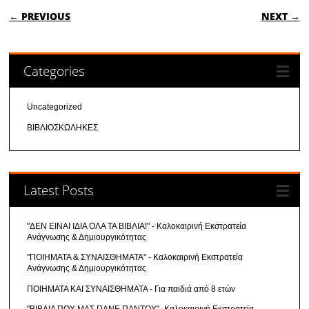
POST NAVIGATION
← PREVIOUS
NEXT →
Categories
Uncategorized
ΒΙΒΛΙΟΣΚΩΛΗΚΕΣ
Latest Posts
"ΔΕΝ ΕΙΝΑΙ ΙΔΙΑ ΟΛΑ ΤΑ ΒΙΒΛΙΑ!" - Καλοκαιρινή Εκστρατεία
Ανάγνωσης & Δημιουργικότητας
"ΠΟΙΗΜΑΤΑ & ΣΥΝΑΙΣΘΗΜΑΤΑ" - Καλοκαιρινή Εκστρατεία
Ανάγνωσης & Δημιουργικότητας
ΠΟΙΗΜΑΤΑ ΚΑΙ ΣΥΝΑΙΣΘΗΜΑΤΑ - Για παιδιά από 8 ετών