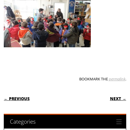
BOOKMARK THE
permalink
.
POST NAVIGATION
← PREVIOUS
NEXT →
Categories