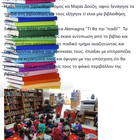
Η εθελόντρια βιβλιοθηκονόμος κα Μαρία
Δούζη, αφού ξενάγησε τα
παιδιά στη βιβλιοθήκη και τους εξήγησε τί είναι μία βιβλιοθήκη,
τους
διάβασε το βιβλίο της Beatrice Alemagna “Τί θα πει ”παιδί””. Τα
παιδιά ζωγράφισαν ό,τι τους έκανε εντύπωση από το βιβλίο και
στην συνέχεια απόλαυσαν το παιδικό τμήμα αναζητώντας και
ξεφυλλίζοντας βιβλία της αρεσκείας τους, έπαιξαν με επιτραπέζια,
πήραν τα κεράσματά τους και έφυγαν με την υπόσχεση ότι θα
επισκέπτονται με τους γονείς τους το φιλικό περιβάλλον της
βιβλιοθήκης!