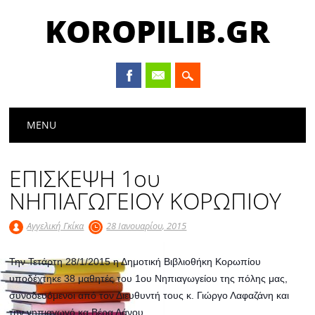
KOROPILIB.GR
Main menu
Skip
MENU
to
content
ΕΠΙΣΚΕΨΗ 1ου
ΝΗΠΙΑΓΩΓΕΙΟΥ ΚΟΡΩΠΙΟΥ
Αγγελική Γκίκα
28 Ιανουαρίου, 2015
Την Τετάρτη 28/1/2015 η Δημοτική Βιβλιοθήκη Κορωπίου
υποδέχτηκε 38 μαθητές του 1ου Νηπιαγωγείου της πόλης μας,
συνοδευόμενοι από τον Διευθυντή τους κ. Γιώργο Λαφαζάνη και
την νηπιαγωγό κα Βέρα Δάνου.