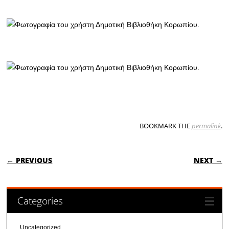
BOOKMARK THE
permalink
.
POST NAVIGATION
← PREVIOUS
NEXT →
Categories
Uncategorized