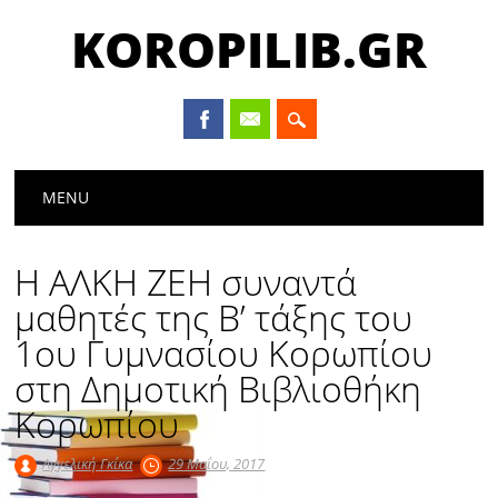
KOROPILIB.GR
Main menu
Skip
MENU
to
content
Η ΑΛΚΗ ΖΕΗ συναντά
μαθητές της Β’ τάξης του
1ου Γυμνασίου Κορωπίου
στη Δημοτική Βιβλιοθήκη
Κορωπίου
Αγγελική Γκίκα
29 Μαΐου, 2017