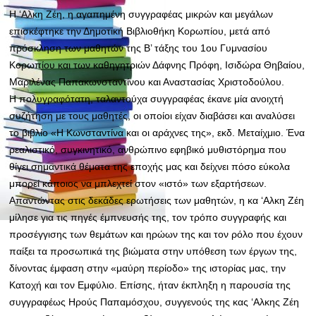
Η ‘Αλκη Ζέη, η αγαπημένη συγγραφέας μικρών και μεγάλων
επισκέφτηκε την Δημοτική Βιβλιοθήκη Κορωπίου, μετά από
πρόσκληση των μαθητών της Β’ τάξης του 1ου Γυμνασίου
Κορωπίου και των καθηγητριών Δάφνης Πρόφη, Ισιδώρα Θηβαίου,
Μαριλένας Παπακωνσταντίνου και Αναστασίας Χριστοδούλου.
Η πολυγραφότατη, ταλαντούχα συγγραφέας έκανε μία ανοιχτή
συζήτηση με τους μαθητές, οι οποίοι είχαν διαβάσει και αναλύσει
το βιβλίο «Η Κωνσταντίνα και οι αράχνες της», εκδ. Μεταίχμιο. Ένα
ρεαλιστικό, συ
γκινητικό, ανθρώπινο εφηβικό μυθιστόρημα που
θίγει σημαντικά θέματα της εποχής μας και δείχνει πόσο εύκολα
μπορεί κάποιος να μπλεχτεί στον «ιστό» των εξαρτήσεων.
Απαντώντας στις δεκάδες ερωτήσεις των μαθητών, η κα ‘Αλκη Ζέη
μίλησε για τις πηγές έμπνευσής της, τον τρόπο συγγραφής και
προσέγγισης των θεμάτων και ηρώων της και τον ρόλο που έχουν
παίξει τα προσωπικά της βιώματα στην υπόθεση των έργων της,
δίνοντας έμφαση στην «μαύρη περίοδο» της ιστορίας μας, την
Κατοχή και τον Εμφύλιο. Επίσης, ήταν έκπληξη η παρουσία της
συγγραφέως Ηρούς Παπαμόσχου, συγγενούς της κας ‘Αλκης Ζέη