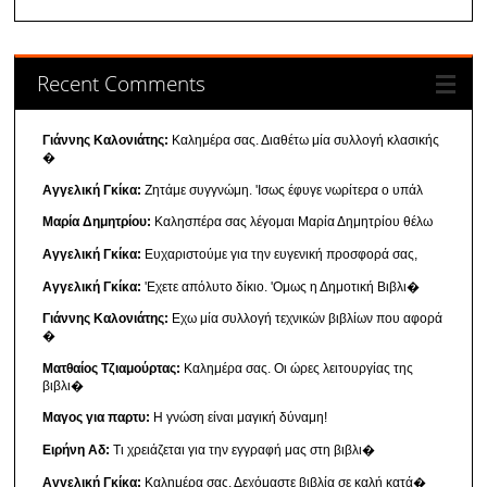
Recent Comments
Γιάννης Καλονιάτης:
Καλημέρα σας. Διαθέτω μία συλλογή κλασικής
�
Αγγελική Γκίκα:
Ζητάμε συγγνώμη. 'Ισως έφυγε νωρίτερα ο υπάλ
Μαρία Δημητρίου:
Καλησπέρα σας λέγομαι Μαρία Δημητρίου θέλω
Αγγελική Γκίκα:
Ευχαριστούμε για την ευγενική προσφορά σας,
Αγγελική Γκίκα:
'Εχετε απόλυτο δίκιο. 'Ομως η Δημοτική Βιβλι�
Γιάννης Καλονιάτης:
Εχω μία συλλογή τεχνικών βιβλίων που αφορά
�
Ματθαίος Τζιαμούρτας:
Καλημέρα σας. Οι ώρες λειτουργίας της
βιβλι�
Μαγος για παρτυ:
Η γνώση είναι μαγική δύναμη!
Ειρήνη Αδ:
Τι χρειάζεται για την εγγραφή μας στη βιβλι�
Αγγελική Γκίκα:
Καλημέρα σας. Δεχόμαστε βιβλία σε καλή κατά�