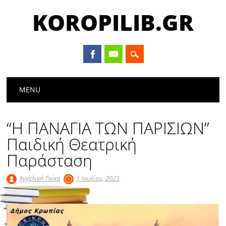
KOROPILIB.GR
Main menu
Skip
MENU
to
content
“Η ΠΑΝΑΓΙΑ ΤΩΝ ΠΑΡΙΣΙΩΝ”
Παιδική Θεατρική
Παράσταση
Αγγελική Γκίκα
1 Ιουλίου, 2025