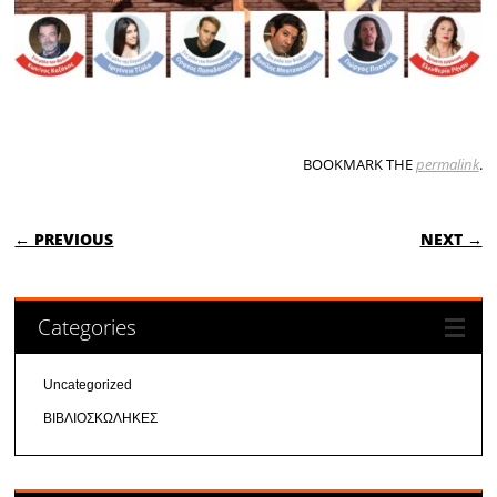
BOOKMARK THE
permalink
.
POST NAVIGATION
← PREVIOUS
NEXT →
Categories
Uncategorized
ΒΙΒΛΙΟΣΚΩΛΗΚΕΣ