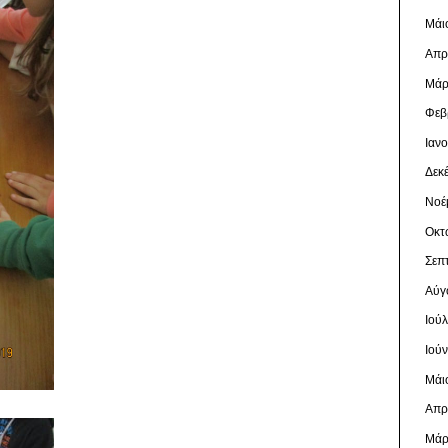
Μάι
Απρ
Μάρ
Φεβ
Ιαν
Δεκ
Νοέ
Οκτ
Σεπ
Αύγ
Ιού
Ιού
Μάι
Απρ
Μάρ