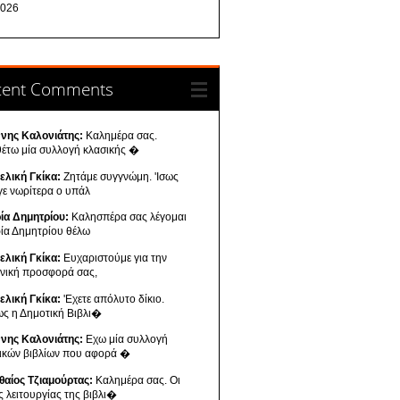
026
cent Comments
ννης Καλονιάτης:
Καλημέρα σας.
θέτω μία συλλογή κλασικής �
ελική Γκίκα:
Ζητάμε συγγνώμη. 'Ισως
γε νωρίτερα ο υπάλ
ία Δημητρίου:
Καλησπέρα σας λέγομαι
ία Δημητρίου θέλω
ελική Γκίκα:
Ευχαριστούμε για την
ενική προσφορά σας,
ελική Γκίκα:
'Εχετε απόλυτο δίκιο.
ως η Δημοτική Βιβλι�
ννης Καλονιάτης:
Εχω μία συλλογή
νικών βιβλίων που αφορά �
θαίος Τζιαμούρτας:
Καλημέρα σας. Οι
ς λειτουργίας της βιβλι�