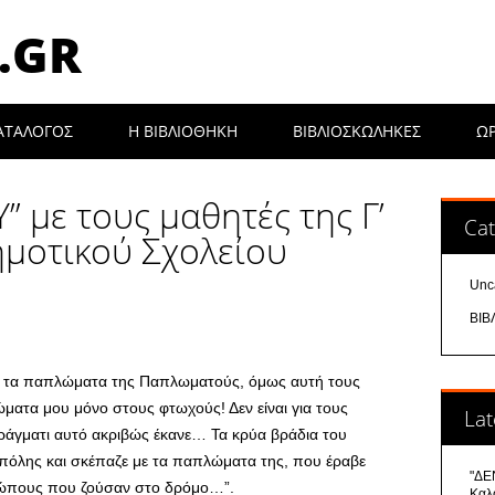
.GR
ΑΤΑΛΟΓΟΣ
Η ΒΙΒΛΙΟΘΉΚΗ
ΒΙΒΛΙΟΣΚΩΛΗΚΕΣ
Ω
με τους μαθητές της Γ’
Cat
ημοτικού Σχολείου
Unc
ΒΙΒ
ό τα παπλώματα της Παπλωματούς, όμως αυτή τους
ματα μου μόνο στους φτωχούς! Δεν είναι για τους
Lat
πράγματι αυτό ακριβώς έκανε… Τα κρύα βράδια του
ς πόλης και σκέπαζε με τα παπλώματα της, που έραβε
"ΔΕΝ
θρώπους που ζούσαν στο δρόμο…”.
Καλ