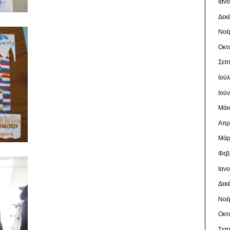
Ιαν
Δεκ
Νοέ
Οκτ
Σεπ
Ιού
Ιού
Μάι
Απρ
Μάρ
Φεβ
Ιαν
Δεκ
Νοέ
Οκτ
Σεπ