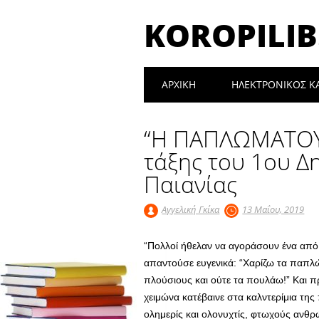
KOROPILIB
Main menu
Skip
ΑΡΧΙΚΉ
ΗΛΕΚΤΡΟΝΙΚΟΣ Κ
to
content
“Η ΠΑΠΛΩΜΑΤΟΥ” 
τάξης του 1ου Δ
Παιανίας
Αγγελική Γκίκα
13 Μαΐου, 2019
“Πολλοί ήθελαν να αγοράσουν ένα απ
απαντούσε ευγενικά: “Χαρίζω τα παπλώ
πλούσιους και ούτε τα πουλάω!” Και 
χειμώνα κατέβαινε στα καλντερίμια τη
ολημερίς και ολονυχτίς, φτωχούς αν