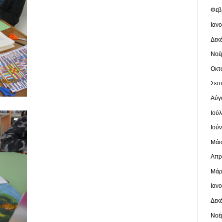
Φεβ
Ιαν
Δεκ
Νοέ
Οκτ
Σεπ
Αύγ
Ιού
Ιού
Μάι
Απρ
Μάρ
Ιαν
Δεκ
Νοέ