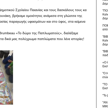
Δημ
Δημοτικού Σχολείου Παιανίας και τους δασκά
λους τους κα
"ΠΟ
Καλ
ουνάκη, βρήκαμε ομοιότητες ανάμεσα στη γλώσσα της
Δημ
κασίας παραγωγής υφασμάτων και στο ύφος, στα κείμενα
ΠΟΙ
από
f Brumbeau «Το δώρο της Παπλωματούς», διαλέξαμε
"ΒΙ
 τα δικά μας πολύχρωμα παπλώματα που λένε ιστορίες!
Καλ
Δημ
"ΒΙ
παι
«Ο 
Εκσ
"Ο 
ετώ
"ΤΟ
Εκσ
"Το 
"ΑΝ
ΜΙΚ