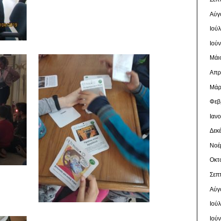
Αύγ
Ιού
Ιού
Μάι
Απρ
Μάρ
Φεβ
Ιαν
Δεκ
Νοέ
Οκτ
Σεπ
Αύγ
Ιού
Ιού