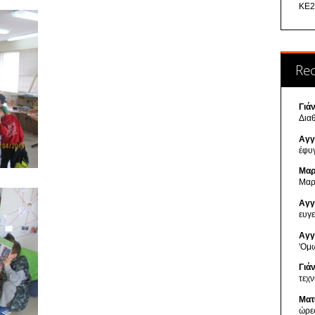
ΚΕ2
Re
Γιά
Δια
Αγγ
έφυ
Μαρ
Μαρ
Αγγ
ευγ
Αγγ
'Ομ
Γιά
τεχ
Ματ
ώρε