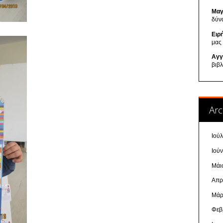
Μαγ
δύν
Ειρ
μας
Αγγ
βιβ
Arc
Ιού
Ιού
Μάι
Απρ
Μάρ
Φεβ