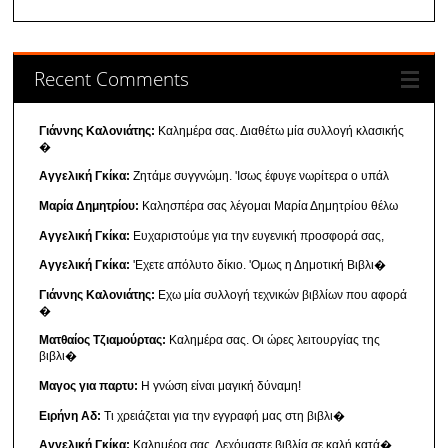
Recent Comments
Γιάννης Καλονιάτης:
Καλημέρα σας. Διαθέτω μία συλλογή κλασικής
�
Αγγελική Γκίκα:
Ζητάμε συγγνώμη. 'Ισως έφυγε νωρίτερα ο υπάλ
Μαρία Δημητρίου:
Καλησπέρα σας λέγομαι Μαρία Δημητρίου θέλω
Αγγελική Γκίκα:
Ευχαριστούμε για την ευγενική προσφορά σας,
Αγγελική Γκίκα:
'Εχετε απόλυτο δίκιο. 'Ομως η Δημοτική Βιβλι�
Γιάννης Καλονιάτης:
Εχω μία συλλογή τεχνικών βιβλίων που αφορά
�
Ματθαίος Τζιαμούρτας:
Καλημέρα σας. Οι ώρες λειτουργίας της
βιβλι�
Μαγος για παρτυ:
Η γνώση είναι μαγική δύναμη!
Ειρήνη Αδ:
Τι χρειάζεται για την εγγραφή μας στη βιβλι�
Αγγελική Γκίκα:
Καλημέρα σας. Δεχόμαστε βιβλία σε καλή κατά�