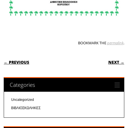
BOOKMARK THE
permalink
.
POST NAVIGATION
← PREVIOUS
NEXT →
Categories
Uncategorized
ΒΙΒΛΙΟΣΚΩΛΗΚΕΣ