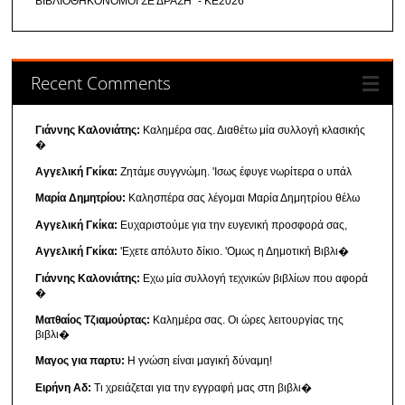
ΒΙΒΛΙΟΘΗΚΟΝΟΜΟΙ ΣΕ ΔΡΑΣΗ" - ΚΕ2026
Recent Comments
Γιάννης Καλονιάτης:
Καλημέρα σας. Διαθέτω μία συλλογή κλασικής
�
Αγγελική Γκίκα:
Ζητάμε συγγνώμη. 'Ισως έφυγε νωρίτερα ο υπάλ
Μαρία Δημητρίου:
Καλησπέρα σας λέγομαι Μαρία Δημητρίου θέλω
Αγγελική Γκίκα:
Ευχαριστούμε για την ευγενική προσφορά σας,
Αγγελική Γκίκα:
'Εχετε απόλυτο δίκιο. 'Ομως η Δημοτική Βιβλι�
Γιάννης Καλονιάτης:
Εχω μία συλλογή τεχνικών βιβλίων που αφορά
�
Ματθαίος Τζιαμούρτας:
Καλημέρα σας. Οι ώρες λειτουργίας της
βιβλι�
Μαγος για παρτυ:
Η γνώση είναι μαγική δύναμη!
Ειρήνη Αδ:
Τι χρειάζεται για την εγγραφή μας στη βιβλι�