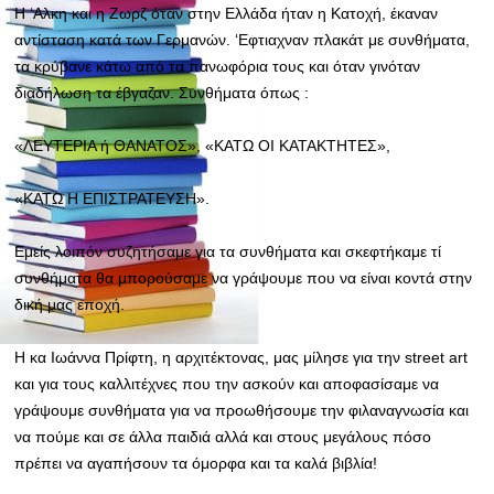
Η ‘Αλκη και η Ζωρζ όταν στην Ελλάδα ήταν η Κατοχή, έκαναν
αντίσταση κατά των Γερμανών. ‘Εφτιαχναν πλακάτ με συνθήματα,
τα κρύβανε κάτω από τα πανωφόρια τους και όταν γινόταν
διαδήλωση τα έβγαζαν. Συνθήματα όπως :
«ΛΕΥΤΕΡΙΑ ή ΘΑΝΑΤΟΣ», «ΚΑΤΩ ΟΙ ΚΑΤΑΚΤΗΤΕΣ»,
«ΚΑΤΩ Η ΕΠΙΣΤΡΑΤΕΥΣΗ».
Εμείς λοιπόν συζητήσαμε για τα συνθήματα και σκεφτήκαμε τί
συνθήματα θα μπορούσαμε να γράψουμε που να είναι κοντά στην
δική μας εποχή.
Η κα Ιωάννα Πρίφτη, η αρχιτέκτονας, μας μίλησε για την street art
και για τους καλλιτέχνες που την ασκούν και αποφασίσαμε να
γράψουμε συνθήματα για να προωθήσουμε την φιλαναγνωσία και
να πούμε και σε άλλα παιδιά αλλά και στους μεγάλους πόσο
πρέπει να αγαπήσουν τα όμορφα και τα καλά βιβλία!