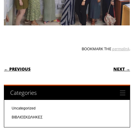
BOOKMARK THE
permalink
.
POST NAVIGATION
← PREVIOUS
NEXT →
Categories
Uncategorized
ΒΙΒΛΙΟΣΚΩΛΗΚΕΣ