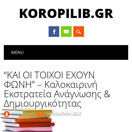
KOROPILIB.GR
Main menu
Skip
MENU
to
content
“ΚΑΙ ΟΙ ΤΟΙΧΟΙ ΕΧΟΥΝ
ΦΩΝΗ” – Καλοκαιρινή
Εκστρατεία Ανάγνωσης &
Δημιουργικότητας
Αγγελική Γκίκα
12 Σεπτεμβρίου, 2023