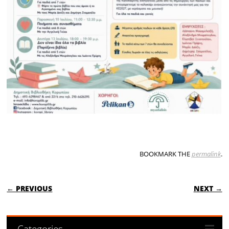
BOOKMARK THE
permalink
.
POST NAVIGATION
← PREVIOUS
NEXT →
Categories