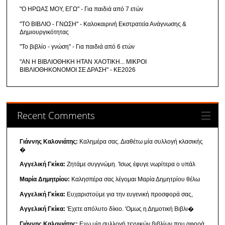
"Ο ΗΡΩΑΣ ΜΟΥ, ΕΓΩ" - Για παιδιά από 7 ετών
"ΤΟ ΒΙΒΛΙΟ - ΓΝΩΣΗ" - Καλοκαιρινή Εκστρατεία Ανάγνωσης &
Δημιουργικότητας
"Το βιβλίο - γνώση" - Για παιδιά από 6 ετών
"ΑΝ Η ΒΙΒΛΙΟΘΗΚΗ ΗΤΑΝ ΧΑΟΤΙΚΗ... ΜΙΚΡΟΙ
ΒΙΒΛΙΟΘΗΚΟΝΟΜΟΙ ΣΕ ΔΡΑΣΗ" - ΚΕ2026
Recent Comments
Γιάννης Καλονιάτης:
Καλημέρα σας. Διαθέτω μία συλλογή κλασικής
�
Αγγελική Γκίκα:
Ζητάμε συγγνώμη. 'Ισως έφυγε νωρίτερα ο υπάλ
Μαρία Δημητρίου:
Καλησπέρα σας λέγομαι Μαρία Δημητρίου θέλω
Αγγελική Γκίκα:
Ευχαριστούμε για την ευγενική προσφορά σας,
Αγγελική Γκίκα:
'Εχετε απόλυτο δίκιο. 'Ομως η Δημοτική Βιβλι�
Γιάννης Καλονιάτης:
Εχω μία συλλογή τεχνικών βιβλίων που αφορά