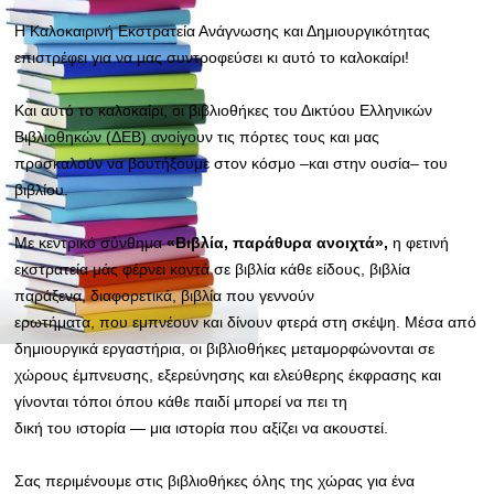
Η Καλοκαιρινή Εκστρατεία Ανάγνωσης και Δημιουργικότητας
επιστρέφει για να μας συντροφεύσει κι αυτό το καλοκαίρι!
Και αυτό το καλοκαίρι, οι βιβλιοθήκες του Δικτύου Ελληνικών
Βιβλιοθηκών (ΔΕΒ) ανοίγουν τις πόρτες τους και μας
προσκαλούν να βουτήξουμε στον κόσμο –και στην ουσία– του
βιβλίου.
Με κεντρικό σύνθημα
«Βιβλία, παράθυρα ανοιχτά»,
η φετινή
εκστρατεία μάς φέρνει κοντά σε βιβλία κάθε είδους, βιβλία
παράξενα, διαφορετικά, βιβλία που γεννούν
ερωτήματα, που εμπνέουν και δίνουν φτερά στη σκέψη. Μέσα από
δημιουργικά εργαστήρια, οι βιβλιοθήκες μεταμορφώνονται σε
χώρους έμπνευσης, εξερεύνησης και ελεύθερης έκφρασης και
γίνονται τόποι όπου κάθε παιδί μπορεί να πει τη
δική του ιστορία — μια ιστορία που αξίζει να ακουστεί.
Σας περιμένουμε στις βιβλιοθήκες όλης της χώρας για ένα