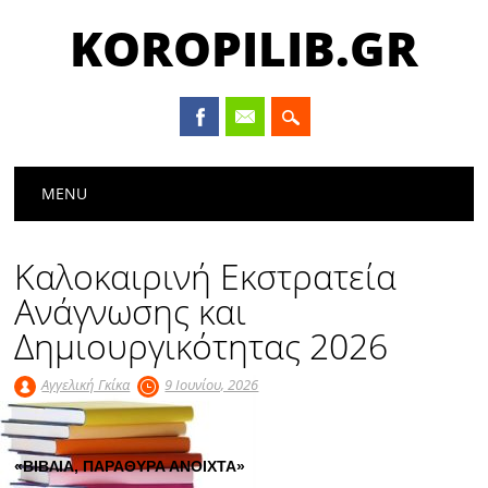
KOROPILIB.GR
Main menu
Skip
MENU
to
content
Καλοκαιρινή Εκστρατεία
Ανάγνωσης και
Δημιουργικότητας 2026
Αγγελική Γκίκα
9 Ιουνίου, 2026
«ΒΙΒΛΙΑ, ΠΑΡΑΘΥΡΑ ΑΝΟΙΧΤΑ»