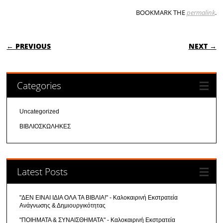
BOOKMARK THE
permalink
.
POST NAVIGATION
← PREVIOUS
NEXT →
Categories
Uncategorized
ΒΙΒΛΙΟΣΚΩΛΗΚΕΣ
Latest Posts
"ΔΕΝ ΕΙΝΑΙ ΙΔΙΑ ΟΛΑ ΤΑ ΒΙΒΛΙΑ!" - Καλοκαιρινή Εκστρατεία
Ανάγνωσης & Δημιουργικότητας
"ΠΟΙΗΜΑΤΑ & ΣΥΝΑΙΣΘΗΜΑΤΑ" - Καλοκαιρινή Εκστρατεία