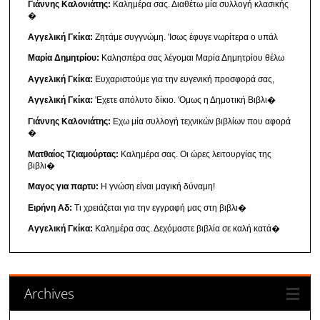
Γιάννης Καλονιάτης:
Καλημέρα σας. Διαθέτω μία συλλογή κλασικής
�
Αγγελική Γκίκα:
Ζητάμε συγγνώμη. 'Ισως έφυγε νωρίτερα ο υπάλ
Μαρία Δημητρίου:
Καλησπέρα σας λέγομαι Μαρία Δημητρίου θέλω
Αγγελική Γκίκα:
Ευχαριστούμε για την ευγενική προσφορά σας,
Αγγελική Γκίκα:
'Εχετε απόλυτο δίκιο. 'Ομως η Δημοτική Βιβλι�
Γιάννης Καλονιάτης:
Εχω μία συλλογή τεχνικών βιβλίων που αφορά
�
Ματθαίος Τζιαμούρτας:
Καλημέρα σας. Οι ώρες λειτουργίας της
βιβλι�
Μαγος για παρτυ:
Η γνώση είναι μαγική δύναμη!
Ειρήνη Αδ:
Τι χρειάζεται για την εγγραφή μας στη βιβλι�
Αγγελική Γκίκα:
Καλημέρα σας. Δεχόμαστε βιβλία σε καλή κατά�
Archives