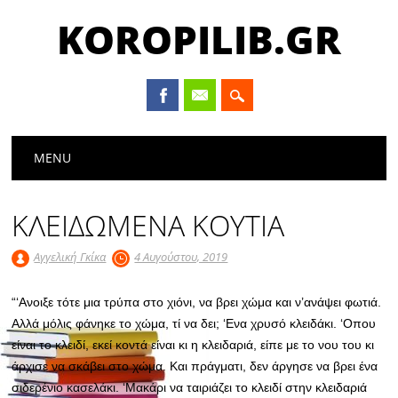
KOROPILIB.GR
Main menu
Skip
MENU
to
content
ΚΛΕΙΔΩΜΕΝΑ ΚΟΥΤΙΑ
Αγγελική Γκίκα
4 Αυγούστου, 2019
“‘Ανοιξε τότε μια τρύπα στο χιόνι, να βρει χώμα και ν’ανάψει φωτιά.
Αλλά μόλις φάνηκε το χώμα, τί να δει; ‘Ενα χρυσό κλειδάκι. ‘Οπου
είναι το κλειδί, εκεί κοντά είναι κι η κλειδαριά, είπε με το νου του κι
άρχισε να σκάβει στο χώμα. Και πράγματι, δεν άργησε να βρει ένα
σιδερένιο κασελάκι. ‘Mακάρι να ταιριάζει το κλειδί στην κλειδαριά