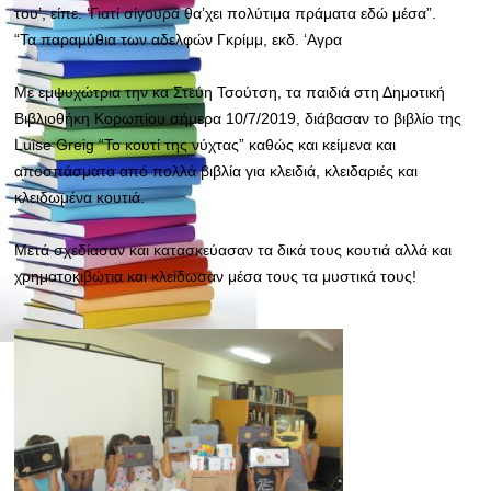
του’, είπε. ‘Γιατί σίγουρα θα’χει πολύτιμα πράματα εδώ μέσα”.
“Τα παραμύθια των αδελφών Γκρίμμ, εκδ. ‘Αγρα
Με εμψυχώτρια την κα
Στεύη Τσούτση, τα παιδιά στη Δημοτική
Βιβλιοθήκη Κορωπίου σήμερα 10/7/2019, διάβασαν το βιβλίο της
Luise Greig “Το κουτί της νύχτας” καθώς και κείμενα και
αποσπάσματα από πολλά βιβλία για κλειδιά, κλειδαριές και
κλειδωμένα κουτιά.
Μετά σχεδίασαν και κατασκεύασαν τα δικά τους κουτιά αλλά και
χρηματοκιβώτια και κλείδωσαν μέσα τους τα μυστικά τους!