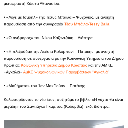
μεταφραστή Κώστα Αθανασίου.
• «Λέγε με Ισμαήλ» της Τέσυς Μπάιλα – Ψυχογιός, με ανοιχτή
παρουσίαση από την συγγραφέα
Τέσυ Μπάιλα-Tessy Baila
.
• «Ο ανήφορος» του Νίκου Καζαντζάκη – Διόπτρα
• «Η πλεξούδα» της Λετίσια Κολομπανί – Πατάκης, με ανοιχτή
παρουσίαση σε συνεργασία με την Κοινωνική Υπηρεσία του Δήμου
Κρωπίας
Κοινωνική Υπηρεσία Δήμου Κρωπίας
και την ΑΜΚΕ
«Αγκαλιά»
ΑμΚΕ Ψυχοκοινωνικών Παρεμβάσεων “Αγκαλιά”
• «Μαθήματα» του ‘Ιαν ΜακΓιούαν – Πατάκης
Καλωσορίζοντας το νέο έτος, συζητάμε το βιβλίο «Η νύχτα θα είναι
μεγάλη» του Σαντιάγκο Γκαμπόα (Κολομβία), εκδ. Διόπτρα.