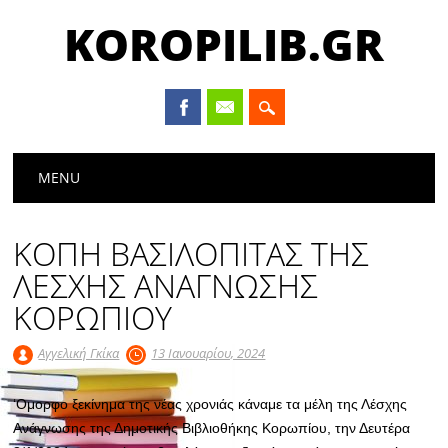
KOROPILIB.GR
Main menu
Skip
MENU
to
content
ΚΟΠΗ ΒΑΣΙΛΟΠΙΤΑΣ ΤΗΣ
ΛΕΣΧΗΣ ΑΝΑΓΝΩΣΗΣ
ΚΟΡΩΠΙΟΥ
Αγγελική Γκίκα
13 Ιανουαρίου, 2024
‘Ομορφο ξεκίνημα της νέας χρονιάς κάναμε τα μέλη της Λέσχης
Ανάγνωσης της Δημοτικής Βιβλιοθήκης Κορωπίου, την Δευτέρα