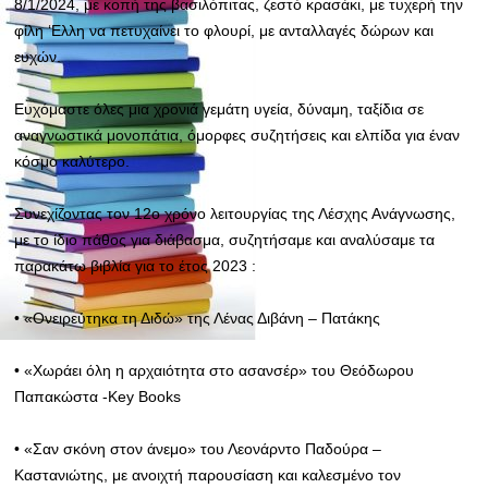
8/1/2024, με κοπή της βασιλόπιτας, ζεστό κρασάκι, με τυχερή την
φίλη ‘Ελλη να πετυχαίνει το φλουρί, με ανταλλαγές δώρων και
ευχών.
Ευχόμαστε όλες μια χρονιά γεμάτη υγεία, δύναμη, ταξίδια σε
αναγνωστικά μονοπάτια, όμορφες συζητήσεις και ελπίδα για έναν
κόσμο καλύτερο.
Συνεχίζοντας τον 12ο χρόνο λειτουργίας της Λέσχης Ανάγνωσης,
με το ίδιο πάθος για διάβασμα,
συζητήσαμε και αναλύσαμε τα
παρακάτω βιβλία για το έτος 2023 :
• «Ονειρεύτηκα τη Διδώ» της Λένας Διβάνη – Πατάκης
• «Χωράει όλη η αρχαιότητα στο ασανσέρ» του Θεόδωρου
Παπακώστα -Key Books
• «Σαν σκόνη στον άνεμο» του Λεονάρντο Παδούρα –
Καστανιώτης, με ανοιχτή παρουσίαση και καλεσμένο τον